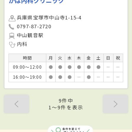
かば内科クリニック
兵庫県宝塚市中山寺1-15-4
0797-87-2720
中山観音駅
内科
時間
月
火
水
木
金
土
日
祝
09:00～12:00
●
●
●
●
●
●
－
－
16:00～19:00
●
●
●
－
●
－
－
－
9件中
1〜9件を表示