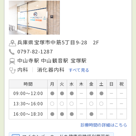
兵庫県宝塚市中筋5丁目9-28 2F
0797-82-1287
中山寺駅 中山観音駅 宝塚駅
内科
消化器内科
すべて見る
時間
月
火
水
木
金
土
日
祝
09:00～12:00
●
●
●
－
●
●
－
－
13:30～16:00
○
○
○
－
○
○
－
－
16:00～18:30
●
●
●
－
●
－
－
－
診療時間の詳細はこちら