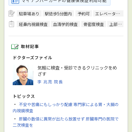
マイナンバーカードの健康保険証利用可能
駐車場あり
駅徒歩5分圏内
予約可
エレベーターあり
経鼻内視鏡検査
血清学的検査
骨密度検査
上部内視鏡検査
取材記事
ドクターズファイル
気軽に検査・受診できるクリニックをめ
ざす
李 兆亮 院長
トピックス
・
不安や苦痛にもしっかり配慮 専門家による胃・大腸の
内視鏡検査
・
肝臓の数値に異常が出たら放置せず 肝臓専門の医院で
二次検査を