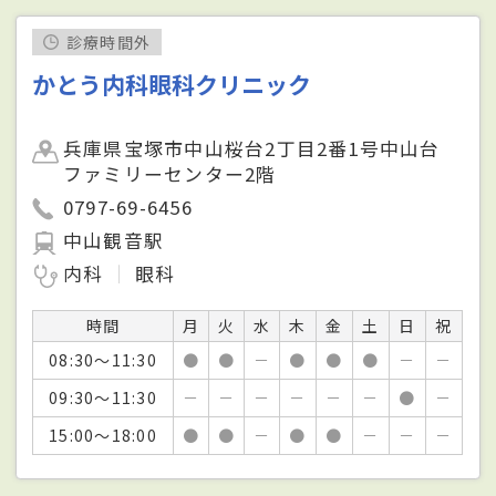
診療時間外
かとう内科眼科クリニック
兵庫県宝塚市中山桜台2丁目2番1号中山台
ファミリーセンター2階
0797-69-6456
中山観音駅
内科
眼科
時間
月
火
水
木
金
土
日
祝
08:30～11:30
●
●
－
●
●
●
－
－
09:30～11:30
－
－
－
－
－
－
●
－
15:00～18:00
●
●
－
●
●
－
－
－