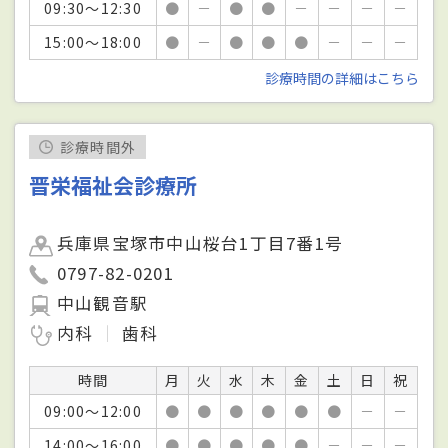
09:30～12:30
●
－
●
●
－
－
－
－
15:00～18:00
●
－
●
●
●
－
－
－
診療時間の詳細はこちら
診療時間外
晋栄福祉会診療所
兵庫県宝塚市中山桜台1丁目7番1号
0797-82-0201
中山観音駅
内科
歯科
時間
月
火
水
木
金
土
日
祝
09:00～12:00
●
●
●
●
●
●
－
－
14:00～16:00
●
●
●
●
●
－
－
－