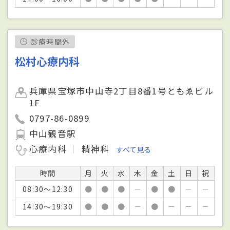
診療時間外
松村心療内科
兵庫県宝塚市中山寺2丁目8番1号ともゑビル
1F
0797-86-0899
中山観音駅
心療内科
精神科
すべて見る
時間
月
火
水
木
金
土
日
祝
08:30～12:30
●
●
●
－
●
●
－
－
14:30～19:30
●
●
●
－
●
－
－
－