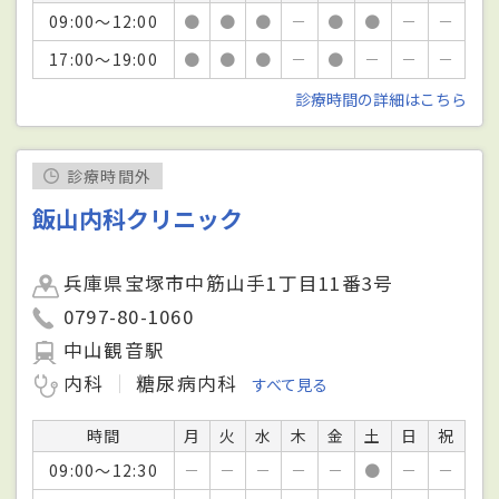
09:00～12:00
●
●
●
－
●
●
－
－
17:00～19:00
●
●
●
－
●
－
－
－
診療時間の詳細はこちら
診療時間外
飯山内科クリニック
兵庫県宝塚市中筋山手1丁目11番3号
0797-80-1060
中山観音駅
内科
糖尿病内科
すべて見る
時間
月
火
水
木
金
土
日
祝
09:00～12:30
－
－
－
－
－
●
－
－