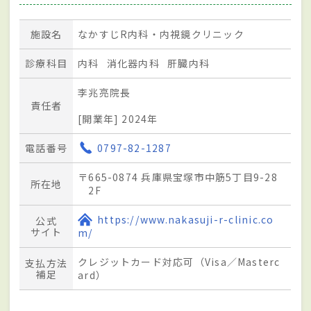
施設名
なかすじR内科・内視鏡クリニック
診療科目
内科
消化器内科
肝臓内科
李兆亮院長
責任者
[開業年] 2024年
電話番号
0797-82-1287
〒665-0874 兵庫県宝塚市中筋5丁目9-28
所在地
2F
https://www.nakasuji-r-clinic.co
公式
サイト
m/
クレジットカード対応可（Visa／Masterc
支払方法
補足
ard）