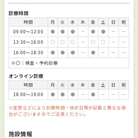
診療時間
時間
月
火
水
木
金
土
日
祝
09:00～12:00
●
●
●
－
●
●
－
－
13:30～16:00
○
○
○
－
○
○
－
－
16:00～18:30
●
●
●
－
●
－
－
－
※〇：検査・予約診療
オンライン診療
時間
月
火
水
木
金
土
日
祝
18:00～19:00
●
●
●
－
●
－
－
－
※変更などにより診療時間・休診日等が記載と異なる場
合がございますのでご注意ください。
施設情報