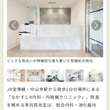
良
シックな色合いが特徴的な落ち着いた雰囲気の院内
オ
し
JR宝塚線・中山寺駅から徒歩1分の場所にある
「なかすじR内科・内視鏡クリニック」。院長
を務める李兆亮先生は、総合内科・消化器内