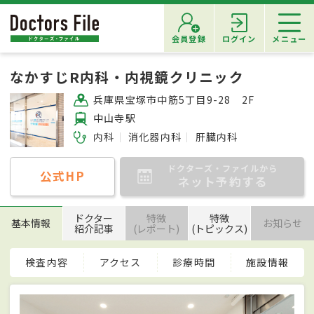
会員登録
ログイン
メニュー
なかすじR内科・内視鏡クリニック
兵庫県宝塚市中筋5丁目9-28 2F
中山寺駅
内科
消化器内科
肝臓内科
ドクターズ・ファイルから
公式HP
ネット予約する
ドクター
特徴
特徴
基本情報
お知らせ
紹介記事
(レポート)
(トピックス)
検査内容
アクセス
診療時間
施設情報