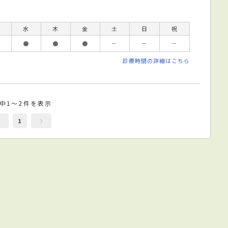
水
木
金
土
日
祝
●
●
●
－
－
－
診療時間の詳細はこちら
件中1～2件を表示
1