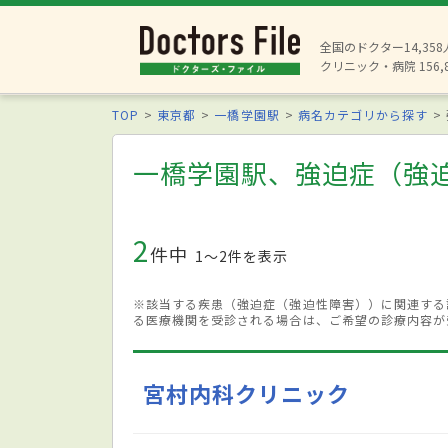
全国のドクター14,35
クリニック・病院 156,
TOP
東京都
一橋学園駅
病名カテゴリから探す
一橋学園駅、強迫症（強
2
件中
1〜2件を表示
※該当する疾患（強迫症（強迫性障害））に関連する
る医療機関を受診される場合は、ご希望の診療内容が
宮村内科クリニック