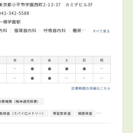
東京都小平市学園西町2-13-37 カミデビル3F
042-342-5588
一橋学園駅
内科
循環器内科
呼吸器内科
糖尿病内科
皮膚科
神経
すべて見る
水
木
金
土
日
祝
－
●
●
●
●
－
－
●
●
－
－
－
診療時間の詳細はこちら
医療機関（精神通院医療）
能検査（スパイロメトリー）
骨密度検査
細菌検査
上部内視鏡検査