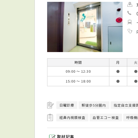
時間
月
火
09:00 ～ 12:30
●
●
15:00 ～ 18:00
●
●
日曜診療
駅徒歩5分圏内
指定自立支援
経鼻内視鏡検査
血管エコー検査
呼吸機
取材記事