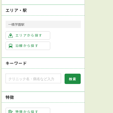
エリア・駅
一橋学園駅
内科
心療内科
消化器内科
漢方内科
エリアから探す
沿線から探す
キーワード
特徴
心臓超音波（エコー）検査
心電図検査
大腸生検
大腸内視鏡検査
超
特徴から探す