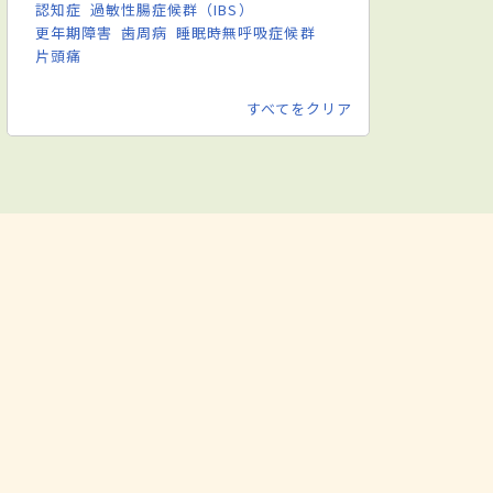
認知症
過敏性腸症候群（IBS）
更年期障害
歯周病
睡眠時無呼吸症候群
片頭痛
すべてをクリア