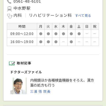
0561-48-6101
中水野駅
内科
リハビリテーション科
すべて見る
時間
月
火
水
木
金
土
日
祝
09:00～12:00
●
●
●
●
●
●
－
－
16:00～19:00
●
●
●
－
●
－
－
－
取材記事
ドクターズファイル
内視鏡ほか各種検査機器をそろえ、漢方
薬の処方も行う
三浦 悟 院長