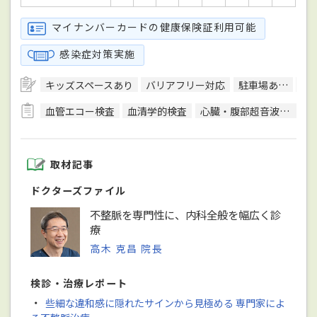
マイナンバーカードの健康保険証利用可能
感染症対策実施
キッズスペースあり
バリアフリー対応
駐車場あり
ク
血管エコー検査
血清学的検査
心臓・腹部超音波検査
取材記事
ドクターズファイル
不整脈を専門性に、内科全般を幅広く診
療
高木 克昌 院長
検診・治療レポート
・
些細な違和感に隠れたサインから見極める 専門家によ