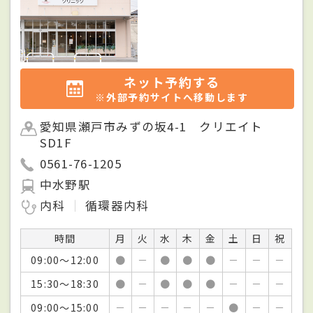
ネット予約する
※外部予約サイトへ移動します
愛知県瀬戸市みずの坂4-1 クリエイト
SD1F
0561-76-1205
中水野駅
内科
循環器内科
時間
月
火
水
木
金
土
日
祝
09:00～12:00
●
－
●
●
●
－
－
－
15:30～18:30
●
－
●
●
●
－
－
－
09:00～15:00
－
－
－
－
－
●
－
－