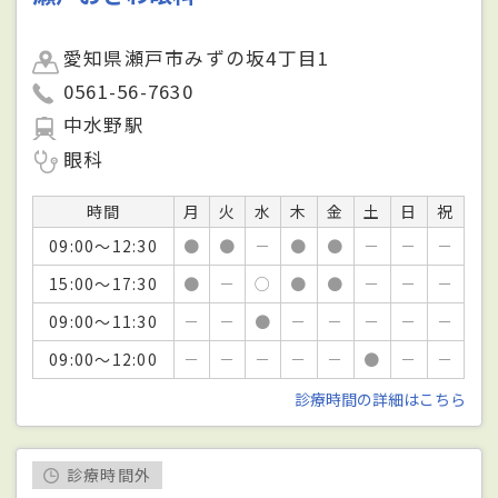
愛知県瀬戸市みずの坂4丁目1
0561-56-7630
中水野駅
眼科
時間
月
火
水
木
金
土
日
祝
09:00～12:30
●
●
－
●
●
－
－
－
15:00～17:30
●
－
○
●
●
－
－
－
09:00～11:30
－
－
●
－
－
－
－
－
09:00～12:00
－
－
－
－
－
●
－
－
診療時間の詳細はこちら
診療時間外