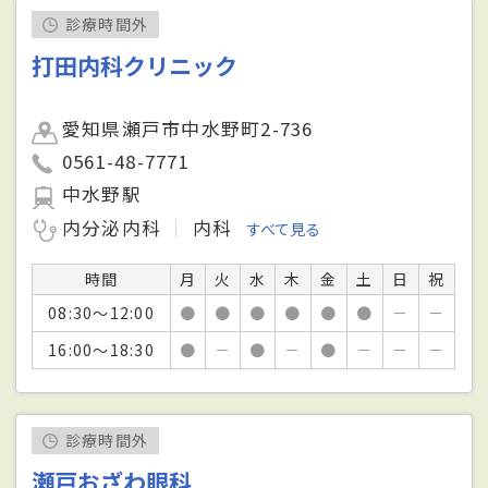
診療時間外
打田内科クリニック
愛知県瀬戸市中水野町2-736
0561-48-7771
中水野駅
内分泌内科
内科
すべて見る
時間
月
火
水
木
金
土
日
祝
08:30～12:00
●
●
●
●
●
●
－
－
16:00～18:30
●
－
●
－
●
－
－
－
診療時間外
瀬戸おざわ眼科