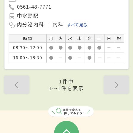
0561-48-7771
中水野駅
内分泌内科
内科
すべて見る
時間
月
火
水
木
金
土
日
祝
08:30～12:00
●
●
●
●
●
●
－
－
16:00～18:30
●
－
●
－
●
－
－
－
1件中
1〜1件を表示