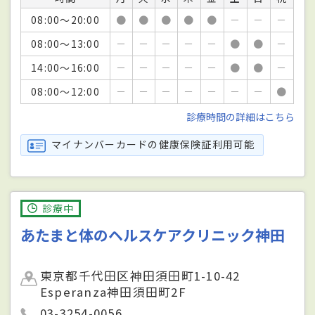
08:00～20:00
●
●
●
●
●
－
－
－
08:00～13:00
－
－
－
－
－
●
●
－
14:00～16:00
－
－
－
－
－
●
●
－
08:00～12:00
－
－
－
－
－
－
－
●
診療時間の詳細はこちら
マイナンバーカードの健康保険証利用可能
診療中
あたまと体のヘルスケアクリニック神田
東京都千代田区神田須田町1-10-42
Esperanza神田須田町2F
03-3254-0056