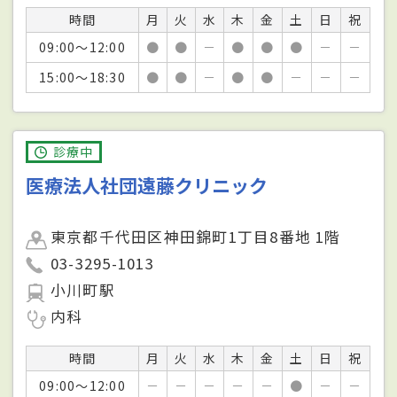
時間
月
火
水
木
金
土
日
祝
09:00～12:00
●
●
－
●
●
●
－
－
15:00～18:30
●
●
－
●
●
－
－
－
診療中
医療法人社団遠藤クリニック
東京都千代田区神田錦町1丁目8番地 1階
03-3295-1013
小川町駅
内科
時間
月
火
水
木
金
土
日
祝
09:00～12:00
－
－
－
－
－
●
－
－