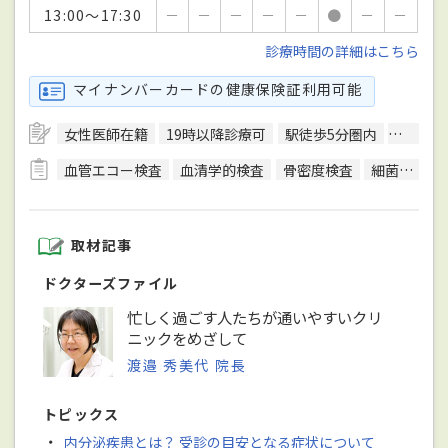
13:00～17:30
－
－
－
－
－
●
－
－
診療時間の詳細はこちら
マイナンバーカードの健康保険証利用可能
女性医師在籍
19時以降診療可
駅徒歩5分圏内
エレベ
血管エコー検査
血清学的検査
骨密度検査
細菌検査
取材記事
ドクターズファイル
忙しく過ごす人たちが通いやすいクリ
ニックをめざして
渡邉 秀美代 院長
トピックス
・
内分泌疾患とは？ 受診の目安となる症状について