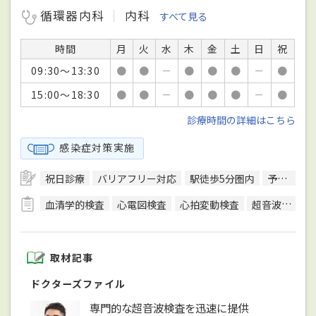
循環器内科
内科
すべて見る
時間
月
火
水
木
金
土
日
祝
09:30～13:30
●
●
－
●
●
●
－
●
15:00～18:30
●
●
－
●
●
●
－
●
診療時間の詳細はこちら
感染症対策実施
祝日診療
バリアフリー対応
駅徒歩5分圏内
予約可
血清学的検査
心電図検査
心拍変動検査
超音波検査
取材記事
ドクターズファイル
専門的な超音波検査を迅速に提供