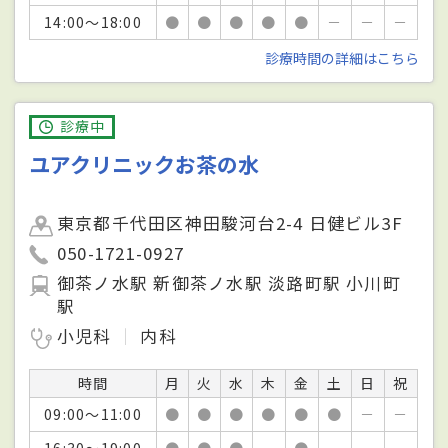
14:00～18:00
●
●
●
●
●
－
－
－
診療時間の詳細はこちら
診療中
ユアクリニックお茶の水
東京都千代田区神田駿河台2-4 日健ビル3F
050-1721-0927
御茶ノ水駅 新御茶ノ水駅 淡路町駅 小川町
駅
小児科
内科
時間
月
火
水
木
金
土
日
祝
09:00～11:00
●
●
●
●
●
●
－
－
16:30～19:00
●
●
●
－
●
－
－
－