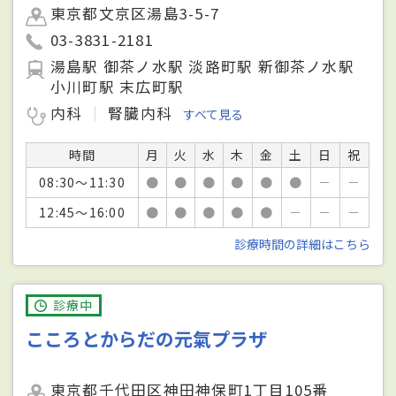
東京都文京区湯島3-5-7
03-3831-2181
湯島駅 御茶ノ水駅 淡路町駅 新御茶ノ水駅
小川町駅 末広町駅
内科
腎臓内科
すべて見る
時間
月
火
水
木
金
土
日
祝
08:30～11:30
●
●
●
●
●
●
－
－
12:45～16:00
●
●
●
●
●
－
－
－
診療時間の詳細はこちら
診療中
こころとからだの元氣プラザ
東京都千代田区神田神保町1丁目105番