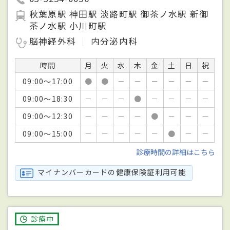
秋葉原駅 神田駅 淡路町駅 御茶ノ水駅 新御
茶ノ水駅 小川町駅
脳神経外科
内分泌内科
時間
月
火
水
木
金
土
日
祝
09:00～17:00
●
●
－
－
－
－
－
－
09:00～18:30
－
－
－
●
－
－
－
－
09:00～12:30
－
－
－
－
●
－
－
－
09:00～15:00
－
－
－
－
－
●
－
－
診療時間の詳細はこちら
マイナンバーカードの健康保険証利用可能
診療中