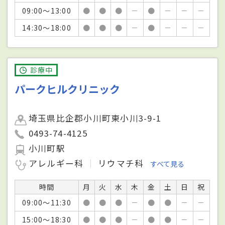
09:00～13:00
●
●
●
－
●
－
－
－
14:30～18:00
●
●
●
－
●
－
－
－
診療中
パークヒルクリニック
埼玉県比企郡小川町東小川3-9-1
0493-74-4125
小川町駅
アレルギー科
リウマチ科
すべて見る
時間
月
火
水
木
金
土
日
祝
09:00～11:30
●
●
●
－
●
●
－
－
15:00～18:30
●
●
●
－
●
●
－
－