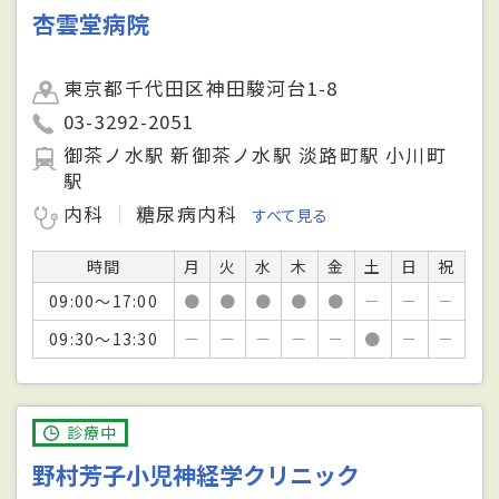
杏雲堂病院
東京都千代田区神田駿河台1-8
03-3292-2051
御茶ノ水駅 新御茶ノ水駅 淡路町駅 小川町
駅
内科
糖尿病内科
すべて見る
時間
月
火
水
木
金
土
日
祝
09:00～17:00
●
●
●
●
●
－
－
－
09:30～13:30
－
－
－
－
－
●
－
－
診療中
野村芳子小児神経学クリニック