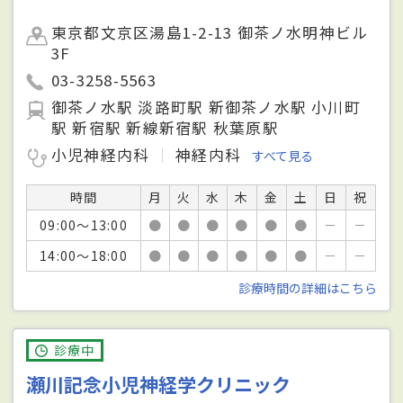
東京都文京区湯島1-2-13 御茶ノ水明神ビル
3F
03-3258-5563
御茶ノ水駅 淡路町駅 新御茶ノ水駅 小川町
駅 新宿駅 新線新宿駅 秋葉原駅
小児神経内科
神経内科
すべて見る
時間
月
火
水
木
金
土
日
祝
09:00～13:00
●
●
●
●
●
●
－
－
14:00～18:00
●
●
●
●
●
●
－
－
診療時間の詳細はこちら
診療中
瀬川記念小児神経学クリニック