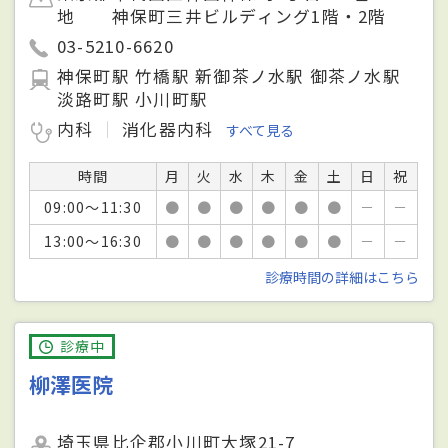
地 神保町三井ビルディング1階・2階
03-5210-6620
神保町駅 竹橋駅 新御茶ノ水駅 御茶ノ水駅
淡路町駅 小川町駅
内科
消化器内科
すべて見る
時間
月
火
水
木
金
土
日
祝
09:00～11:30
●
●
●
●
●
●
－
－
13:00～16:30
●
●
●
●
●
●
－
－
診療時間の詳細はこちら
診療中
柳澤医院
埼玉県比企郡小川町大塚21-7