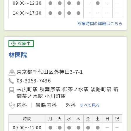
09:00～12:30
●
●
●
●
－
●
－
－
14:00～17:30
●
●
●
●
－
－
－
－
診療時間の詳細はこちら
診療中
林医院
東京都千代田区外神田3-7-1
03-3253-7436
末広町駅 秋葉原駅 御茶ノ水駅 淡路町駅 新
御茶ノ水駅 小川町駅
内科
胃腸内科
外科
すべて見る
時間
月
火
水
木
金
土
日
祝
09:00～12:00
●
●
●
●
●
●
－
－