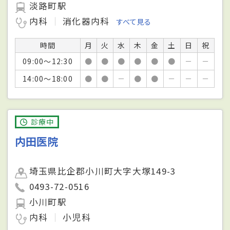
淡路町駅
内科
消化器内科
すべて見る
時間
月
火
水
木
金
土
日
祝
09:00～12:30
●
●
●
●
●
●
－
－
14:00～18:00
●
●
－
●
●
－
－
－
診療中
内田医院
埼玉県比企郡小川町大字大塚149-3
0493-72-0516
小川町駅
内科
小児科