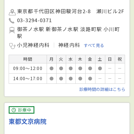
東京都千代田区神田駿河台2-8 瀬川ビル2F
03-3294-0371
御茶ノ水駅 新御茶ノ水駅 淡路町駅 小川町
駅
小児神経内科
神経内科
すべて見る
時間
月
火
水
木
金
土
日
祝
09:00～12:00
●
●
●
●
●
●
－
－
14:00～17:00
●
●
●
●
●
－
－
－
診療時間の詳細はこちら
診療中
東都文京病院