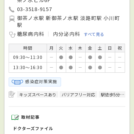
茶ノ水ビル6F
03-3518-9157
御茶ノ水駅 新御茶ノ水駅 淡路町駅 小川町
駅
糖尿病内科
内分泌内科
すべて見る
時間
月
火
水
木
金
土
日
祝
09:30～11:30
－
●
●
－
●
●
－
－
13:30～16:30
－
●
●
－
●
●
－
－
感染症対策実施
キッズスペースあり
バリアフリー対応
駅徒歩5分圏内
取材記事
ドクターズファイル