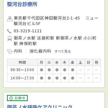
駿河台診療所
東京都千代田区神田駿河台2-1-45 ニュー
駿河台ビル5F
03-3219-1121
御茶ノ水駅 淡路町駅 新御茶ノ水駅 小川町
駅 神保町駅
内科
消化器内科
すべて見る
時間
月
火
水
木
金
土
日
祝
09:30～13:00
●
●
●
●
●
－
－
－
14:00～17:30
●
●
●
●
●
－
－
－
診療中
御茶ノ水呼吸ケアクリニック