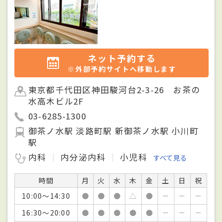
ネット予約する
※外部予約サイトへ移動します
東京都千代田区神田駿河台2-3-26 お茶の
水高木ビル2F
03-6285-1300
御茶ノ水駅 淡路町駅 新御茶ノ水駅 小川町
駅
内科
内分泌内科
小児科
すべて見る
時間
月
火
水
木
金
土
日
祝
10:00～14:30
●
●
●
△
●
－
－
－
16:30～20:00
●
●
●
●
●
－
－
－