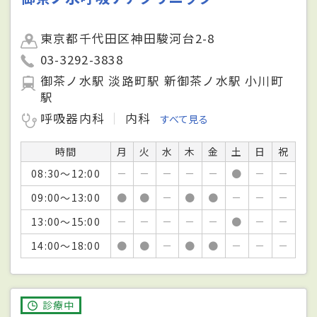
東京都千代田区神田駿河台2-8
03-3292-3838
御茶ノ水駅 淡路町駅 新御茶ノ水駅 小川町
駅
呼吸器内科
内科
すべて見る
時間
月
火
水
木
金
土
日
祝
08:30～12:00
－
－
－
－
－
●
－
－
09:00～13:00
●
●
－
●
●
－
－
－
13:00～15:00
－
－
－
－
－
●
－
－
14:00～18:00
●
●
－
●
●
－
－
－
診療中