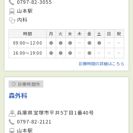
0797-82-3055
山本駅
内科
時間
月
火
水
木
金
土
日
祝
09:00～12:00
●
●
●
－
●
●
－
－
16:00～19:00
●
●
●
－
●
－
－
－
診療時間の詳細はこちら
診療時間外
森外科
兵庫県宝塚市平井5丁目1番40号
0797-82-2121
山本駅