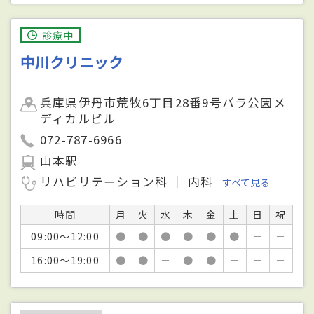
診療中
中川クリニック
兵庫県伊丹市荒牧6丁目28番9号バラ公園メ
ディカルビル
072-787-6966
山本駅
リハビリテーション科
内科
すべて見る
時間
月
火
水
木
金
土
日
祝
09:00～12:00
●
●
●
●
●
●
－
－
16:00～19:00
●
●
－
●
●
－
－
－