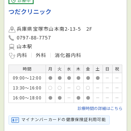
診療中
つだクリニック
兵庫県宝塚市山本南2-13-5 2F
0797-88-7757
山本駅
内科
外科
消化器内科
時間
月
火
水
木
金
土
日
祝
09:00～12:00
●
●
●
●
●
●
－
－
13:30～16:00
○
○
－
○
○
－
－
－
16:00～18:00
●
●
－
●
●
－
－
－
診療時間の詳細はこちら
マイナンバーカードの健康保険証利用可能