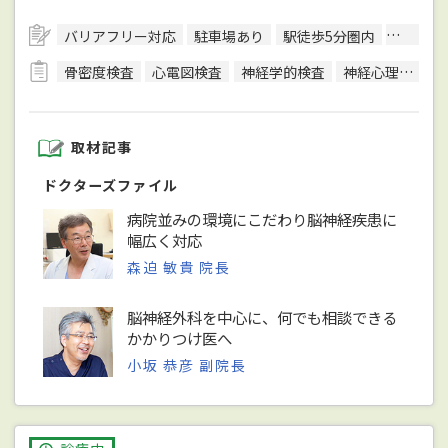
バリアフリー対応
駐車場あり
駅徒歩5分圏内
クレジ
骨密度検査
心電図検査
神経学的検査
神経心理検査（認知症検査）
取材記事
ドクターズファイル
病院並みの環境にこだわり脳神経疾患に
幅広く対応
森迫 敏貴 院長
脳神経外科を中心に、何でも相談できる
かかりつけ医へ
小坂 恭彦 副院長