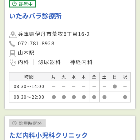
診療中
いたみバラ診療所
兵庫県伊丹市荒牧6丁目16-2
072-781-8928
山本駅
内科
泌尿器科
神経内科
時間
月
火
水
木
金
土
日
祝
08:30～14:00
－
－
－
－
－
－
●
－
08:30～22:30
●
●
●
●
●
●
－
●
診療時間外
ただ内科小児科クリニック