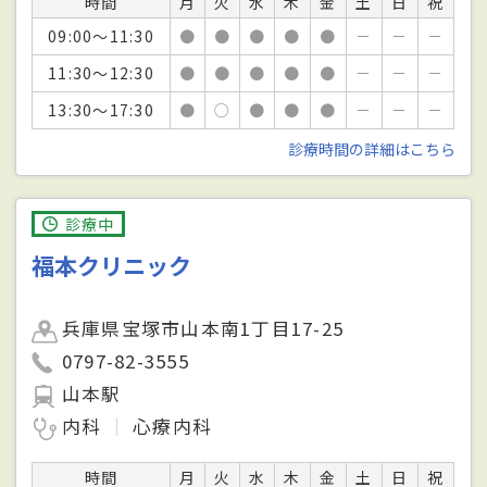
時間
月
火
水
木
金
土
日
祝
09:00～11:30
●
●
●
●
●
－
－
－
11:30～12:30
●
●
●
●
●
－
－
－
13:30～17:30
●
○
●
●
●
－
－
－
診療時間の詳細はこちら
診療中
福本クリニック
兵庫県宝塚市山本南1丁目17-25
0797-82-3555
山本駅
内科
心療内科
時間
月
火
水
木
金
土
日
祝