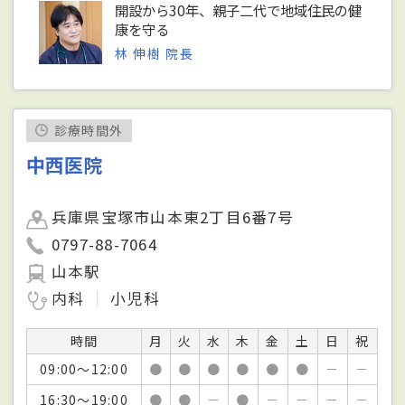
開設から30年、親子二代で地域住民の健
康を守る
林 伸樹 院長
診療時間外
中西医院
兵庫県宝塚市山本東2丁目6番7号
0797-88-7064
山本駅
内科
小児科
時間
月
火
水
木
金
土
日
祝
09:00～12:00
●
●
●
●
●
●
－
－
16:30～19:00
●
●
－
●
－
－
－
－