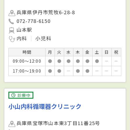
兵庫県伊丹市荒牧6-28-8
072-778-6150
山本駅
内科
小児科
時間
月
火
水
木
金
土
日
祝
09:00～12:00
●
●
●
●
●
●
－
－
17:00～19:00
●
●
－
●
●
－
－
－
診療中
小山内科循環器クリニック
兵庫県宝塚市山本東3丁目11番25号