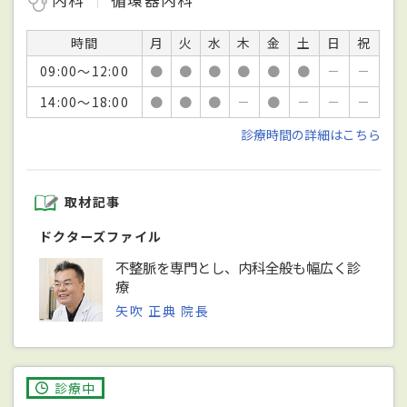
時間
月
火
水
木
金
土
日
祝
09:00～12:00
●
●
●
●
●
●
－
－
14:00～18:00
●
●
●
－
●
－
－
－
診療時間の詳細はこちら
取材記事
ドクターズファイル
不整脈を専門とし、内科全般も幅広く診
療
矢吹 正典 院長
診療中