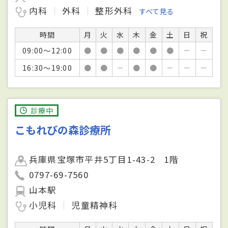
内科
外科
整形外科
すべて見る
時間
月
火
水
木
金
土
日
祝
09:00～12:00
●
●
●
●
●
●
－
－
16:30～19:00
●
●
－
●
●
－
－
－
診療中
こもれびの森診療所
兵庫県宝塚市平井5丁目1-43-2 1階
0797-69-7560
山本駅
小児科
児童精神科