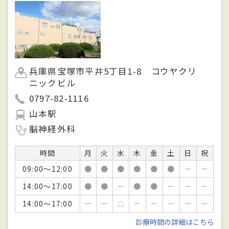
兵庫県宝塚市平井5丁目1-8 コウヤクリ
ニックビル
0797-82-1116
山本駅
脳神経外科
時間
月
火
水
木
金
土
日
祝
09:00～12:00
●
●
●
●
●
●
－
－
14:00～17:00
●
●
－
●
●
－
－
－
14:00～17:00
－
－
△
－
－
－
－
－
診療時間の詳細はこちら