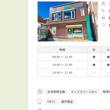
時間
月
火
09:00 ～ 12:45
●
●
14:00 ～ 17:45
●
●
14:00 ～ 17:00
－
－
女性医師在籍
キッズスペースあり
駐車
PMTC
歯列矯正