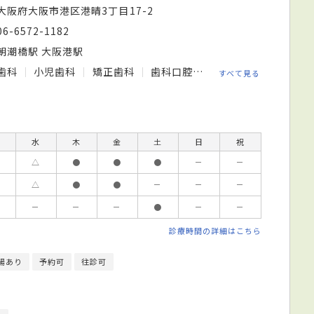
大阪府大阪市港区港晴3丁目17-2
06-6572-1182
朝潮橋駅 大阪港駅
歯科
小児歯科
矯正歯科
歯科口腔外科
すべて見る
水
木
金
土
日
祝
△
●
●
●
－
－
△
●
●
－
－
－
－
－
－
●
－
－
診療時間の詳細はこちら
場あり
予約可
往診可