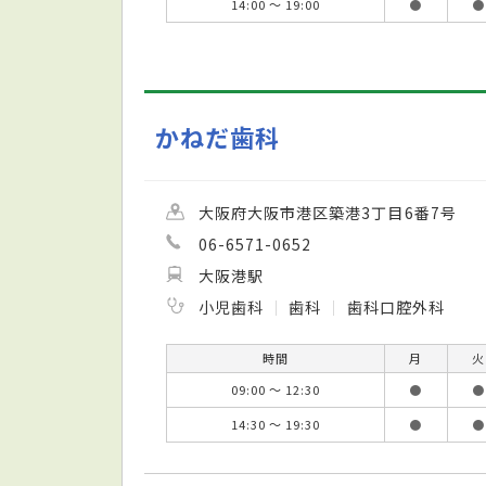
14:00 ～ 19:00
●
●
かねだ歯科
大阪府大阪市港区築港3丁目6番7号
06-6571-0652
大阪港駅
小児歯科
歯科
歯科口腔外科
時間
月
火
09:00 ～ 12:30
●
●
14:30 ～ 19:30
●
●