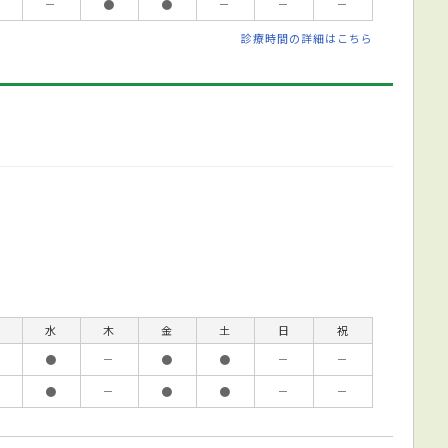
－
●
●
－
－
－
診療時間の詳細はこちら
水
木
金
土
日
祝
●
－
●
●
－
－
●
－
●
●
－
－