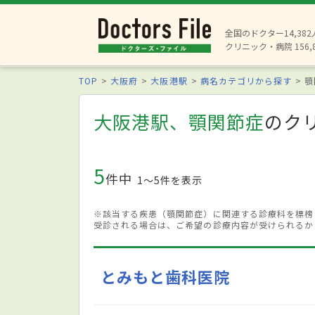
全国のドクター14,38
クリニック・病院 156,
TOP
大阪府
大阪港駅
病名カテゴリから探す
顎
大阪港駅、顎関節症
のク
5
件中
1〜5件を表示
※該当する疾患（顎関節症）に関連する診療科を標榜
受診される場合は、ご希望の診療内容が受けられるか
とみもと歯科医院