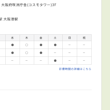
 大阪府咲洲庁舎(コスモタワー)3F
駅 大阪港駅
水
木
金
土
日
祝
●
○
●
●
－
－
●
○
●
－
－
－
－
－
－
●
－
－
診療時間の詳細はこちら