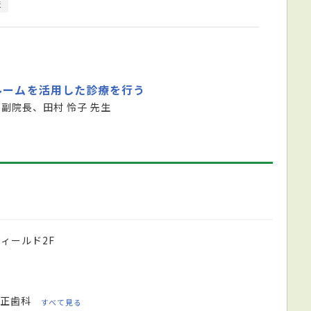
査
ルームを活用した診療を行う
 副院長、田村 怜子 先生
ィールド2F
正歯科
すべて見る