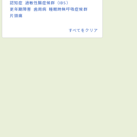
認知症
過敏性腸症候群（IBS）
更年期障害
歯周病
睡眠時無呼吸症候群
片頭痛
すべてをクリア