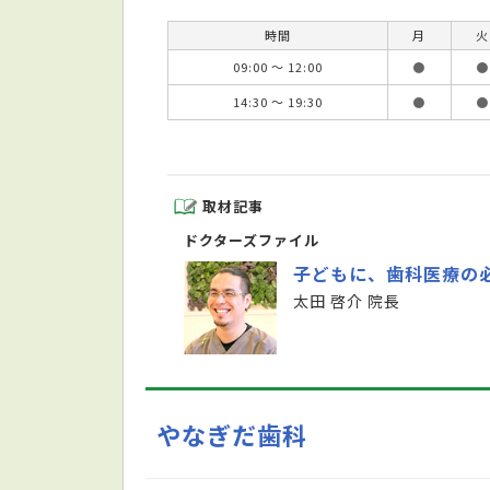
時間
月
火
09:00 ～ 12:00
●
●
14:30 ～ 19:30
●
●
取材記事
ドクターズファイル
子どもに、歯科医療の
太田 啓介 院長
やなぎだ歯科