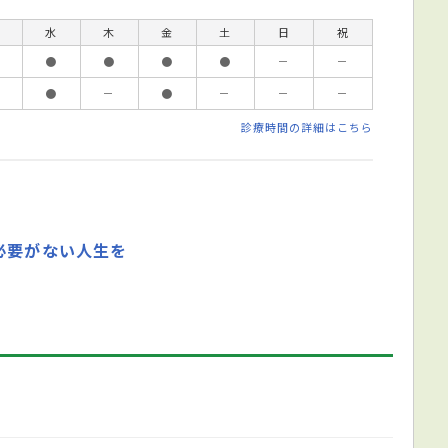
水
木
金
土
日
祝
●
●
●
●
－
－
●
－
●
－
－
－
診療時間の詳細はこちら
必要がない人生を