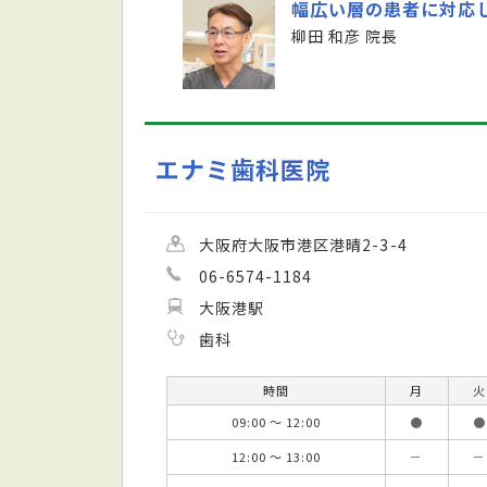
幅広い層の患者に対応
柳田 和彦 院長
エナミ歯科医院
大阪府大阪市港区港晴2-3-4
06-6574-1184
大阪港駅
歯科
時間
月
火
09:00 ～ 12:00
●
●
12:00 ～ 13:00
－
－