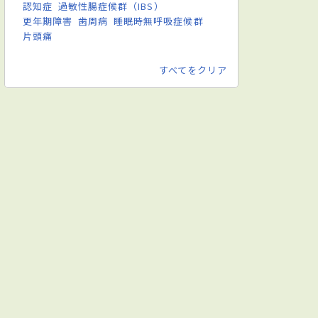
認知症
過敏性腸症候群（IBS）
更年期障害
歯周病
睡眠時無呼吸症候群
片頭痛
すべてをクリア