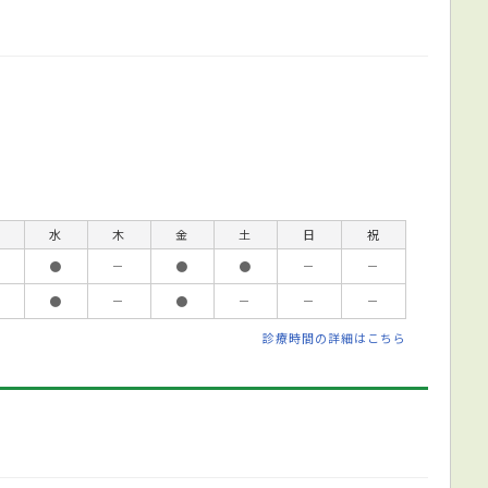
水
木
金
土
日
祝
●
－
●
●
－
－
●
－
●
－
－
－
診療時間の詳細はこちら