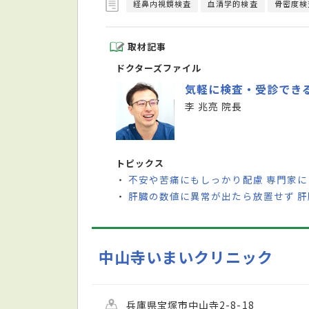
経鼻内視鏡検査
血清学的検査
骨密度検
取材記事
ドクターズファイル
気軽に検査・受診でき
李 兆亮 院長
トピックス
不安や苦痛にもしっかり配慮 専門家
・
肝臓の数値に異常が出たら放置せず 
・
中山寺いまいクリニック
兵庫県宝塚市中山寺2-8-18