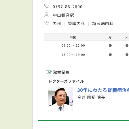
0797-86-2600
中山観音駅
内科
腎臓内科
糖尿病内科
時間
月
火
09:00 ～ 12:00
●
●
16:00 ～ 19:00
●
●
取材記事
ドクターズファイル
30年にわたる腎臓病
今井 圓裕 院長