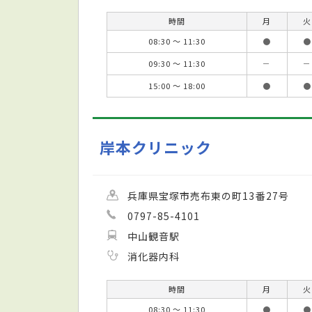
時間
月
火
08:30 ～ 11:30
●
●
09:30 ～ 11:30
－
－
15:00 ～ 18:00
●
●
岸本クリニック
兵庫県宝塚市売布東の町13番27号
0797-85-4101
中山観音駅
消化器内科
時間
月
火
08:30 ～ 11:30
●
●