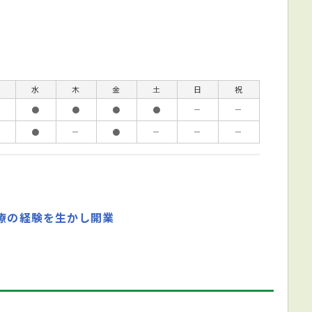
水
木
金
土
日
祝
●
●
●
●
－
－
●
－
●
－
－
－
治療の経験を生かし開業