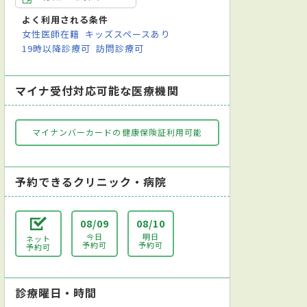
鏡（気管支鏡）検査
内視鏡検査
尿検査
便検査
レントゲン検査
よく利用される条件
女性医師在籍
キッズスペースあり
19時以降診療可
訪問診療可
マイナ受付対応可能な医療機関
マイナンバーカードの健康保険証利用可能
予約できるクリニック・病院
08/09
08/10
今日
明日
ネット
予約可
予約可
予約可
診療曜日・時間