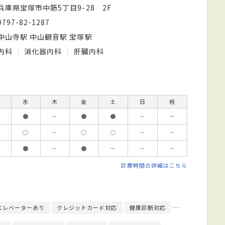
兵庫県宝塚市中筋5丁目9-28 2F
0797-82-1287
中山寺駅 中山観音駅 宝塚駅
内科
消化器内科
肝臓内科
水
木
金
土
日
祝
●
－
●
●
－
－
○
－
○
○
－
－
●
－
●
－
－
－
診療時間の詳細はこちら
エレベーターあり
クレジットカード対応
健康診断対応
日本内科学会総