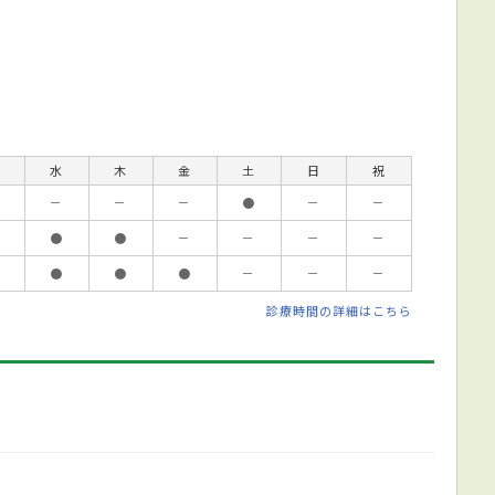
水
木
金
土
日
祝
－
－
－
●
－
－
●
●
－
－
－
－
●
●
●
－
－
－
診療時間の詳細はこちら