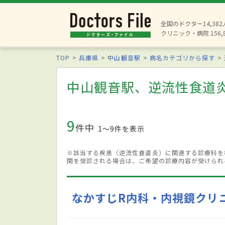
全国のドクター14,38
クリニック・病院 156,
TOP
兵庫県
中山観音駅
病名カテゴリから探す
中山観音駅、逆流性食道
9
件中
1〜9件を表示
※該当する疾患（逆流性食道炎）に関連する診療科を
関を受診される場合は、ご希望の診療内容が受けられ
なかすじR内科・内視鏡クリ