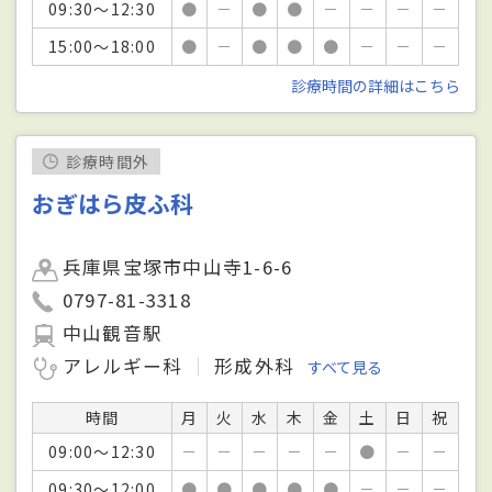
09:30～12:30
●
－
●
●
－
－
－
－
15:00～18:00
●
－
●
●
●
－
－
－
診療時間の詳細はこちら
診療時間外
おぎはら皮ふ科
兵庫県宝塚市中山寺1-6-6
0797-81-3318
中山観音駅
アレルギー科
形成外科
すべて見る
時間
月
火
水
木
金
土
日
祝
09:00～12:30
－
－
－
－
－
●
－
－
09:30～12:00
●
●
●
●
●
－
－
－