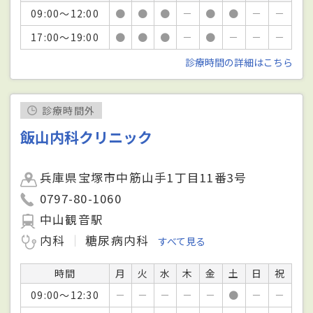
09:00～12:00
●
●
●
－
●
●
－
－
17:00～19:00
●
●
●
－
●
－
－
－
診療時間の詳細はこちら
診療時間外
飯山内科クリニック
兵庫県宝塚市中筋山手1丁目11番3号
0797-80-1060
中山観音駅
内科
糖尿病内科
すべて見る
時間
月
火
水
木
金
土
日
祝
09:00～12:30
－
－
－
－
－
●
－
－