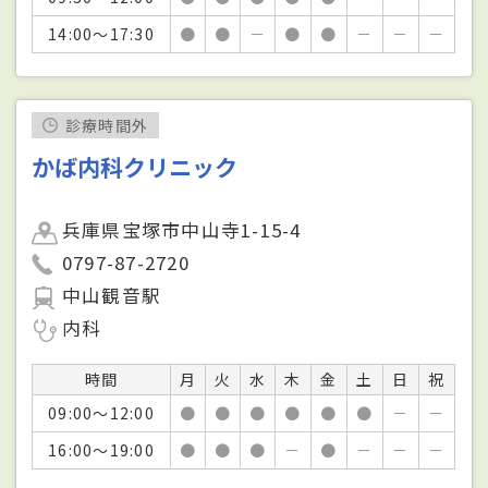
14:00～17:30
●
●
－
●
●
－
－
－
診療時間外
かば内科クリニック
兵庫県宝塚市中山寺1-15-4
0797-87-2720
中山観音駅
内科
時間
月
火
水
木
金
土
日
祝
09:00～12:00
●
●
●
●
●
●
－
－
16:00～19:00
●
●
●
－
●
－
－
－