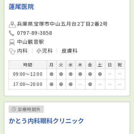
蓮尾医院
兵庫県宝塚市中山五月台2丁目2番2号
0797-89-3858
中山観音駅
内科
小児科
皮膚科
時間
月
火
水
木
金
土
日
祝
09:00～12:00
●
●
●
●
●
●
－
－
17:00～20:00
●
●
●
－
●
－
－
－
診療時間外
かとう内科眼科クリニック