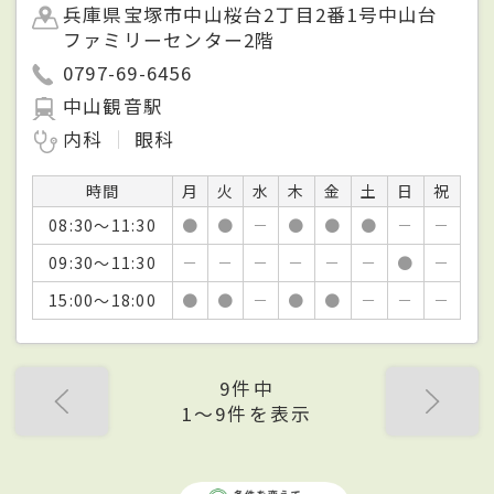
兵庫県宝塚市中山桜台2丁目2番1号中山台
ファミリーセンター2階
0797-69-6456
中山観音駅
内科
眼科
時間
月
火
水
木
金
土
日
祝
08:30～11:30
●
●
－
●
●
●
－
－
09:30～11:30
－
－
－
－
－
－
●
－
15:00～18:00
●
●
－
●
●
－
－
－
9件中
1〜9件を表示