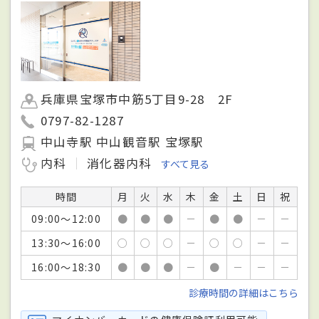
兵庫県宝塚市中筋5丁目9-28 2F
0797-82-1287
中山寺駅 中山観音駅 宝塚駅
内科
消化器内科
すべて見る
時間
月
火
水
木
金
土
日
祝
09:00～12:00
●
●
●
－
●
●
－
－
13:30～16:00
○
○
○
－
○
○
－
－
16:00～18:30
●
●
●
－
●
－
－
－
診療時間の詳細はこちら