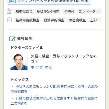
マイナンバーカードの健康保険証利用可能
駐車場あり
駅徒歩5分圏内
予約可
エレベーターあり
経鼻内視鏡検査
血清学的検査
骨密度検査
上部内視鏡検査
取材記事
ドクターズファイル
気軽に検査・受診できるクリニックをめ
ざす
李 兆亮 院長
トピックス
・
不安や苦痛にもしっかり配慮 専門家による胃・大腸の
内視鏡検査
・
肝臓の数値に異常が出たら放置せず 肝臓専門の医院で
二次検査を