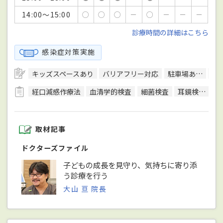
14:00～15:00
○
○
○
－
○
－
－
－
診療時間の詳細はこちら
感染症対策実施
キッズスペースあり
バリアフリー対応
駐車場あり
駅
経口減感作療法
血清学的検査
細菌検査
耳鏡検査
心
取材記事
ドクターズファイル
子どもの成長を見守り、気持ちに寄り添
う診療を行う
大山 亘 院長