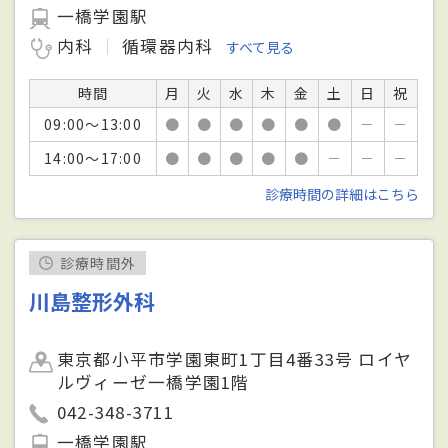
一橋学園駅
内科
循環器内科
すべて見る
時間
月
火
水
木
金
土
日
祝
09:00～13:00
●
●
●
●
●
●
－
－
14:00～17:00
●
●
●
●
●
－
－
－
診療時間の詳細はこちら
診療時間外
川島整形外科
東京都小平市学園東町1丁目4番33号 ロイヤ
ルヴィーゼ一橋学園1階
042-348-3711
一橋学園駅