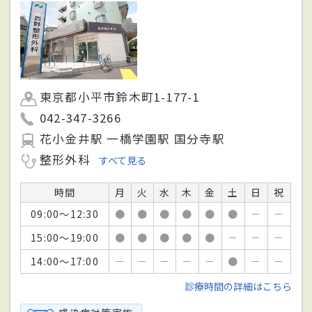
東京都小平市鈴木町1-177-1
042-347-3266
花小金井駅 一橋学園駅 国分寺駅
整形外科
すべて見る
時間
月
火
水
木
金
土
日
祝
09:00～12:30
●
●
●
●
●
●
－
－
15:00～19:00
●
●
●
●
●
－
－
－
14:00～17:00
－
－
－
－
－
●
－
－
診療時間の詳細はこちら