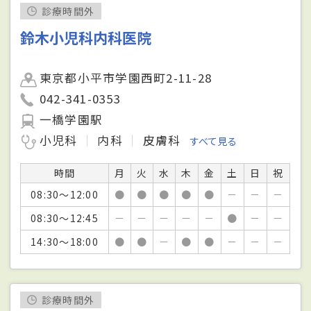
診療時間外
鈴木小児科内科医院
東京都小平市学園西町2-11-28
042-341-0353
一橋学園駅
小児科
内科
皮膚科
すべて見る
時間
月
火
水
木
金
土
日
祝
08:30～12:00
●
●
●
●
●
－
－
－
08:30～12:45
－
－
－
－
－
●
－
－
14:30～18:00
●
●
－
●
●
－
－
－
診療時間外