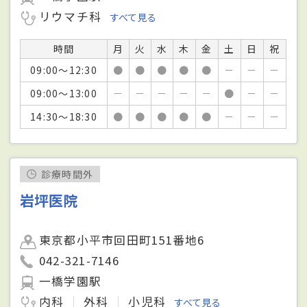
リウマチ科
すべて見る
時間
月
火
水
木
金
土
日
祝
09:00～12:30
●
●
●
●
●
－
－
－
09:00～13:00
－
－
－
－
－
●
－
－
14:30～18:30
●
●
●
●
●
－
－
－
診療時間外
岩坪医院
東京都小平市回田町151番地6
042-321-7146
一橋学園駅
内科
外科
小児科
すべて見る