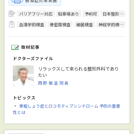
感染症対策実施
バリアフリー対応
駐車場あり
予約可
日本整形外科学会整形外科専門医
血清学的検査
骨密度検査
細菌検査
神経学的検査
T
取材記事
ドクターズファイル
リラックスして来られる整形外科であり
たい
西野 敏温 院長
トピックス
・
骨粗しょう症とロコモティブシンドローム 予防の重要
性とは