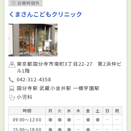
診療時間外
くまさんこどもクリニック
東京都国分寺市南町3丁目22-27 第2浜仲ビ
ル1階
042-312-4358
国分寺駅 武蔵小金井駅 一橋学園駅
小児科
時間
月
火
水
木
金
土
日
祝
09:00～12:00
●
●
●
－
●
●
－
－
15:00～18:00
●
●
●
－
●
－
－
－