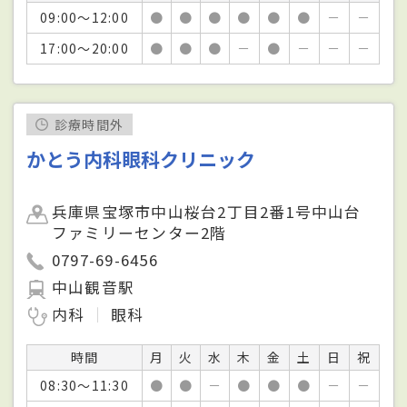
09:00～12:00
●
●
●
●
●
●
－
－
17:00～20:00
●
●
●
－
●
－
－
－
診療時間外
かとう内科眼科クリニック
兵庫県宝塚市中山桜台2丁目2番1号中山台
ファミリーセンター2階
0797-69-6456
中山観音駅
内科
眼科
時間
月
火
水
木
金
土
日
祝
08:30～11:30
●
●
－
●
●
●
－
－