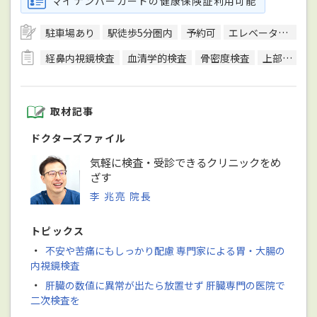
マイナンバーカードの健康保険証利用可能
駐車場あり
駅徒歩5分圏内
予約可
エレベーターあり
経鼻内視鏡検査
血清学的検査
骨密度検査
上部内視鏡検査
取材記事
ドクターズファイル
気軽に検査・受診できるクリニックをめ
ざす
李 兆亮 院長
トピックス
・
不安や苦痛にもしっかり配慮 専門家による胃・大腸の
内視鏡検査
・
肝臓の数値に異常が出たら放置せず 肝臓専門の医院で
二次検査を