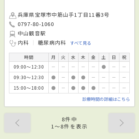
兵庫県宝塚市中筋山手1丁目11番3号
0797-80-1060
中山観音駅
内科
糖尿病内科
すべて見る
時間
月
火
水
木
金
土
日
祝
09:00～12:30
－
－
－
－
－
●
－
－
09:30～12:30
●
－
●
●
－
－
－
－
15:00～18:00
●
－
●
●
●
－
－
－
診療時間の詳細はこちら
8件中
1〜8件を表示