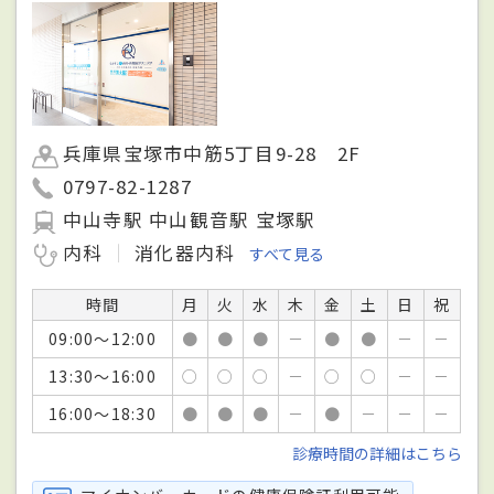
兵庫県宝塚市中筋5丁目9-28 2F
0797-82-1287
中山寺駅 中山観音駅 宝塚駅
内科
消化器内科
すべて見る
時間
月
火
水
木
金
土
日
祝
09:00～12:00
●
●
●
－
●
●
－
－
13:30～16:00
○
○
○
－
○
○
－
－
16:00～18:30
●
●
●
－
●
－
－
－
診療時間の詳細はこちら