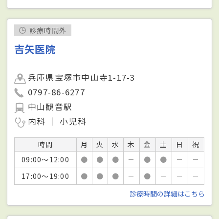
診療時間外
吉矢医院
兵庫県宝塚市中山寺1-17-3
0797-86-6277
中山観音駅
内科
小児科
時間
月
火
水
木
金
土
日
祝
09:00～12:00
●
●
●
－
●
●
－
－
17:00～19:00
●
●
●
－
●
－
－
－
診療時間の詳細はこちら