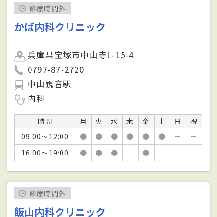
診療時間外
かば内科クリニック
兵庫県宝塚市中山寺1-15-4
0797-87-2720
中山観音駅
内科
時間
月
火
水
木
金
土
日
祝
09:00～12:00
●
●
●
●
●
●
－
－
16:00～19:00
●
●
●
－
●
－
－
－
診療時間外
飯山内科クリニック