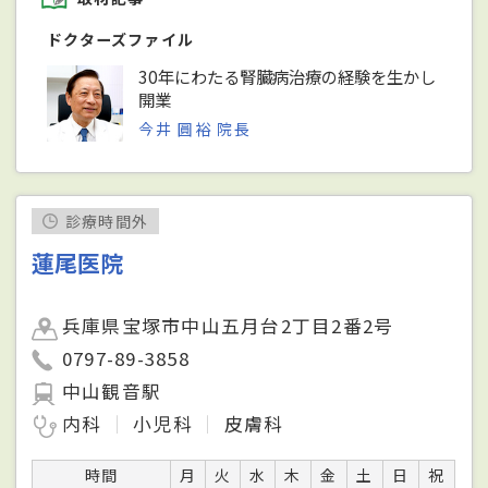
ドクターズファイル
30年にわたる腎臓病治療の経験を生かし
開業
今井 圓裕 院長
診療時間外
蓮尾医院
兵庫県宝塚市中山五月台2丁目2番2号
0797-89-3858
中山観音駅
内科
小児科
皮膚科
時間
月
火
水
木
金
土
日
祝