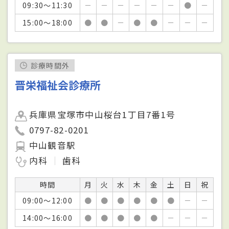
09:30～11:30
－
－
－
－
－
－
●
－
15:00～18:00
●
●
－
●
●
－
－
－
診療時間外
晋栄福祉会診療所
兵庫県宝塚市中山桜台1丁目7番1号
0797-82-0201
中山観音駅
内科
歯科
時間
月
火
水
木
金
土
日
祝
09:00～12:00
●
●
●
●
●
●
－
－
14:00～16:00
●
●
●
●
●
－
－
－