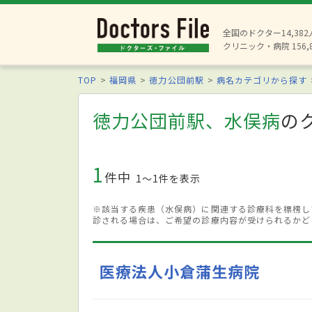
全国のドクター14,38
クリニック・病院 156,
TOP
福岡県
徳力公団前駅
病名カテゴリから探す
徳力公団前駅、水俣病
の
1
件中
1〜1件を表示
※該当する疾患（水俣病）に関連する診療科を標榜し
診される場合は、ご希望の診療内容が受けられるかど
医療法人小倉蒲生病院