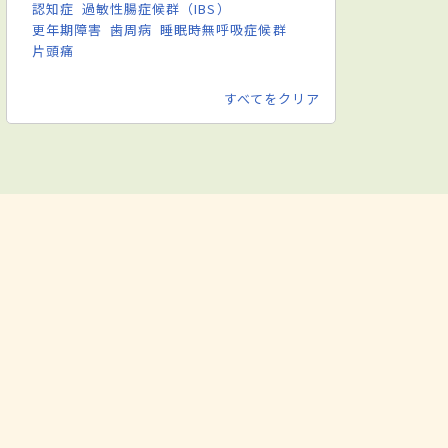
認知症
過敏性腸症候群（IBS）
更年期障害
歯周病
睡眠時無呼吸症候群
片頭痛
すべてをクリア