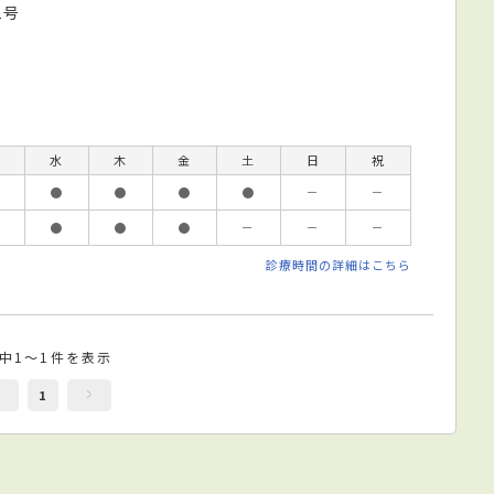
1号
水
木
金
土
日
祝
●
●
●
●
－
－
●
●
●
－
－
－
診療時間の詳細はこちら
件中1～1件を表示
1