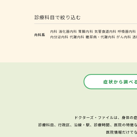
診療科目で絞り込む
内科
消化器内科
胃腸内科
気管食道内科
呼吸器内科
内科系
内分泌内科
代謝内科
糖尿病・代謝内科
がん内科
透
症状から調べ
ドクターズ・ファイルは、身体の
診療科目、行政区、沿線・駅、診療時間、医院の特徴
医院情報だけで