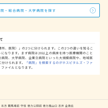
病院・総合病院・大学病院を探す
て
療所、医院）」の2つに分けられます。この2つの違いを知るこ
うになります。まず病院は20以上の病床を持つ医療機関のこと
立病院、大学病院、企業立病院といった大規模病院や、地域医
に分けられます。
「病院」を検索するのがホスピタルズ・ファ
・ファイルとなります。
野
北方
競馬場前
守恒
徳力公団前
徳力嵐山口
志井
企救丘