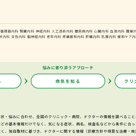
循環器内科
腎臓内科
神経内科
人工透析内科
糖尿病内科
心臓内科
血液内科
腫瘍
析内科
女性内科
脳神経内科
老年内科
疼痛緩和内科
肝臓内科
乳腺内科
緩和ケア内
悩みに寄り添うアプローチ
る
病気を知る
クリ
症状・悩みに合わせ、全国のクリニック・病院、ドクターの情報を調べること
などの基本情報だけでなく、気になる症状、病名、検査名などから条件に合っ
なく、独自取材に基づき、ドクターに関する情報（診療方針や得意な治療・検