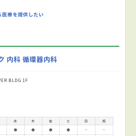
る医療を提供したい
 内科 循環器内科
R BLDG 1F
水
木
金
土
日
祝
●
●
●
●
－
－