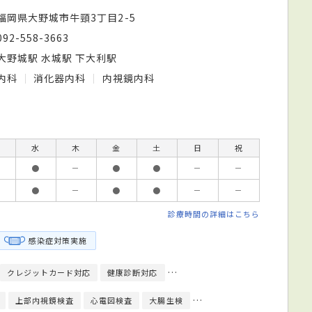
福岡県大野城市牛頸3丁目2-5
092-558-3663
大野城駅 水城駅 下大利駅
内科
消化器内科
内視鏡内科
水
木
金
土
日
祝
●
－
●
●
－
－
●
－
●
●
－
－
診療時間の詳細はこちら
感染症対策実施
クレジットカード対応
健康診断対応
日本内科学会総合内科専門医
日
上部内視鏡検査
心電図検査
大腸生検
大腸内視鏡検査
超音波検