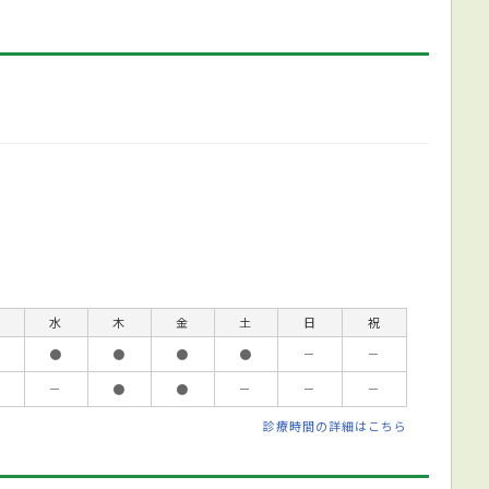
水
木
金
土
日
祝
●
●
●
●
－
－
－
●
●
－
－
－
診療時間の詳細はこちら