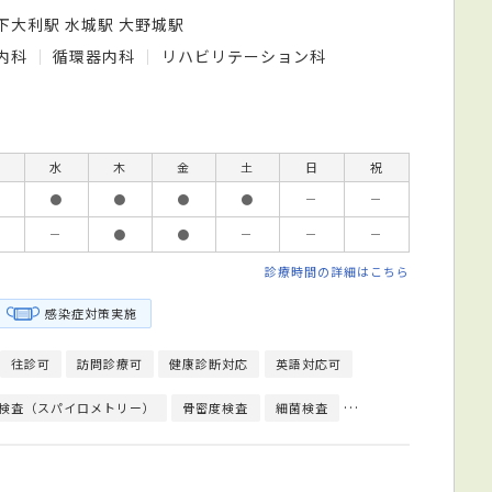
下大利駅 水城駅 大野城駅
内科
循環器内科
リハビリテーション科
水
木
金
土
日
祝
●
●
●
●
－
－
－
●
●
－
－
－
診療時間の詳細はこちら
感染症対策実施
往診可
訪問診療可
健康診断対応
英語対応可
検査（スパイロメトリー）
骨密度検査
細菌検査
心臓超音波（エコー）