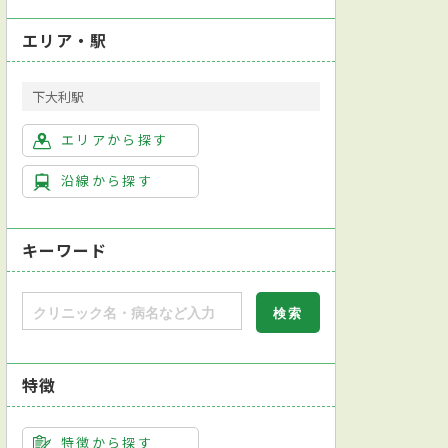
エリア・駅
下大利駅
エリアから探す
沿線から探す
キーワード
特徴
本消化器病学会消化器病専門医
日本消化器内視鏡学会消化器内視鏡専門医
査
直腸診
内視鏡検査
尿検査
病原体検査（感染症検査）
アレル
特徴から探す