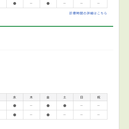
●
－
●
－
－
－
診療時間の詳細はこちら
水
木
金
土
日
祝
●
－
●
●
－
－
●
－
●
－
－
－