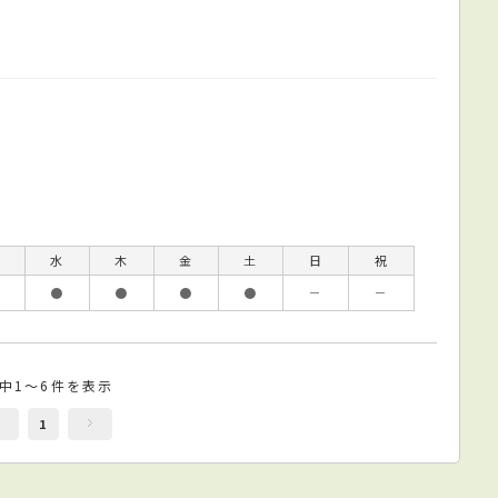
水
木
金
土
日
祝
●
●
●
●
－
－
件中1～6件を表示
1