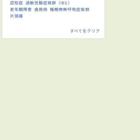
認知症
過敏性腸症候群（IBS）
更年期障害
歯周病
睡眠時無呼吸症候群
片頭痛
すべてをクリア