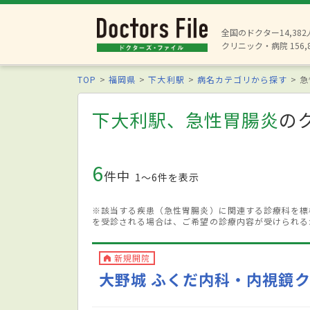
全国のドクター14,38
クリニック・病院 156,
TOP
福岡県
下大利駅
病名カテゴリから探す
急
下大利駅、急性胃腸炎
の
6
件中
1〜6件を表示
※該当する疾患（急性胃腸炎）に関連する診療科を標
を受診される場合は、ご希望の診療内容が受けられる
新規開院
大野城 ふくだ内科・内視鏡