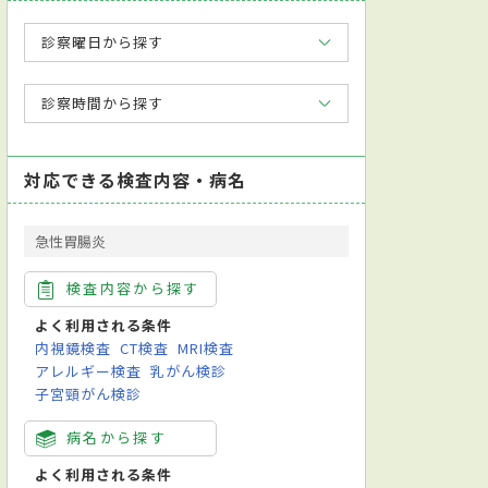
診察曜日から探す
診察時間から探す
対応できる検査内容・病名
急性胃腸炎
検査内容から探す
よく利用される条件
内視鏡検査
CT検査
MRI検査
アレルギー検査
乳がん検診
子宮頸がん検診
検査
心電図検査
心理検査
超音波検査
CPAP療法
尿検査
病原
病名から探す
よく利用される条件