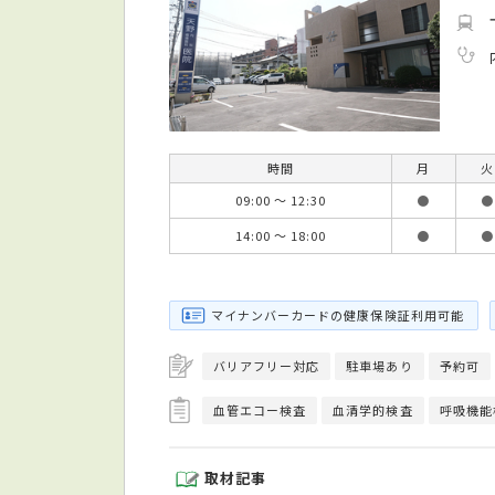
時間
月
火
09:00 ～ 12:30
●
●
14:00 ～ 18:00
●
●
マイナンバーカードの健康保険証利用可能
バリアフリー対応
駐車場あり
予約可
血管エコー検査
血清学的検査
呼吸機能
取材記事