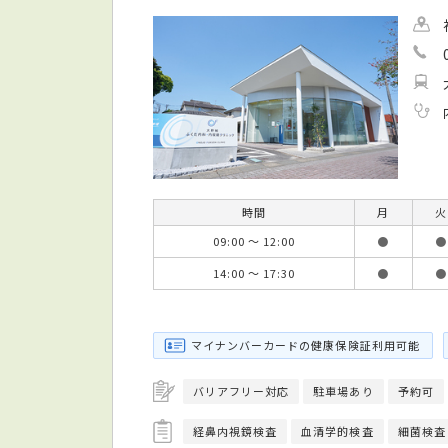
時間
月
火
09:00 ～ 12:00
●
●
14:00 ～ 17:30
●
●
マイナンバーカードの健康保険証利用可能
バリアフリー対応
駐車場あり
予約可
経鼻内視鏡検査
血清学的検査
細菌検査