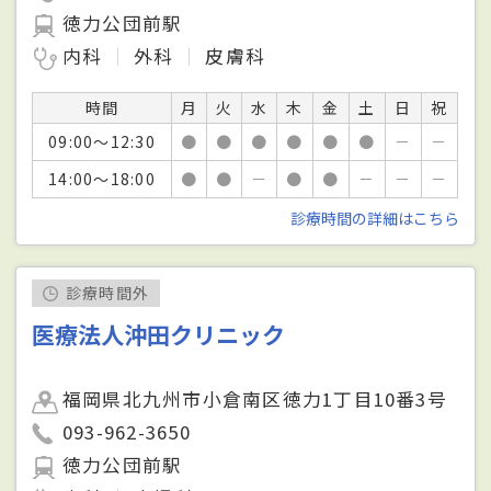
徳力公団前駅
内科
外科
皮膚科
時間
月
火
水
木
金
土
日
祝
09:00～12:30
●
●
●
●
●
●
－
－
14:00～18:00
●
●
－
●
●
－
－
－
診療時間の詳細はこちら
診療時間外
医療法人沖田クリニック
福岡県北九州市小倉南区徳力1丁目10番3号
093-962-3650
徳力公団前駅