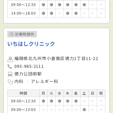
09:00～12:30
●
●
●
●
●
●
－
－
14:00～18:00
●
●
－
●
●
－
－
－
診療時間外
いちはしクリニック
福岡県北九州市小倉南区徳力1丁目11-22
093-965-2111
徳力公団前駅
内科
アレルギー科
時間
月
火
水
木
金
土
日
祝
09:00～12:30
●
●
●
●
●
－
－
－
09:00～13:00
－
－
－
－
－
●
－
－