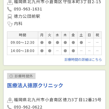
福岡県北九州市小倉南区守恒本町3丁目2-15
093-963-1631
徳力公団前駅
内科
時間
月
火
水
木
金
土
日
祝
09:00～12:30
●
●
●
●
●
●
－
－
14:00～18:00
●
●
－
●
●
－
－
－
診療時間の詳細はこちら
診療時間外
医療法人徳原クリニック
福岡県北九州市小倉南区徳力3丁目12番25号
093-962-0622