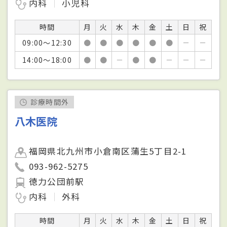
内科
小児科
時間
月
火
水
木
金
土
日
祝
09:00～12:30
●
●
●
●
●
●
－
－
14:00～18:00
●
●
－
●
●
－
－
－
診療時間外
八木医院
福岡県北九州市小倉南区蒲生5丁目2-1
093-962-5275
徳力公団前駅
内科
外科
時間
月
火
水
木
金
土
日
祝