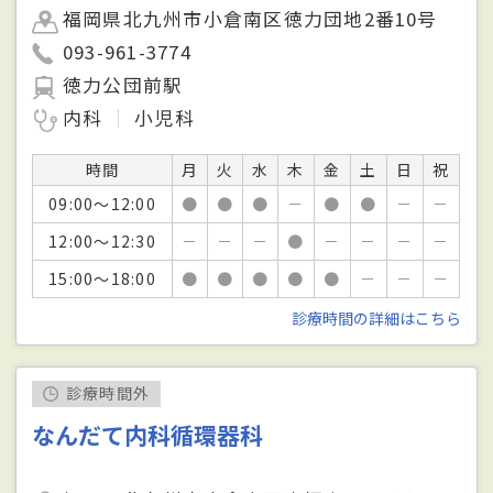
福岡県北九州市小倉南区徳力団地2番10号
093-961-3774
徳力公団前駅
内科
小児科
時間
月
火
水
木
金
土
日
祝
09:00～12:00
●
●
●
－
●
●
－
－
12:00～12:30
－
－
－
●
－
－
－
－
15:00～18:00
●
●
●
●
●
－
－
－
診療時間の詳細はこちら
診療時間外
なんだて内科循環器科