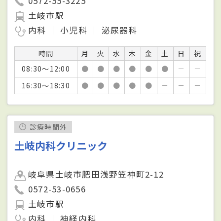
0572-55-3225
土岐市駅
内科
小児科
泌尿器科
時間
月
火
水
木
金
土
日
祝
08:30～12:00
●
●
●
●
●
●
－
－
16:30～18:30
●
●
●
●
●
－
－
－
診療時間外
土岐内科クリニック
岐阜県土岐市肥田浅野笠神町2-12
0572-53-0656
土岐市駅
内科
神経内科