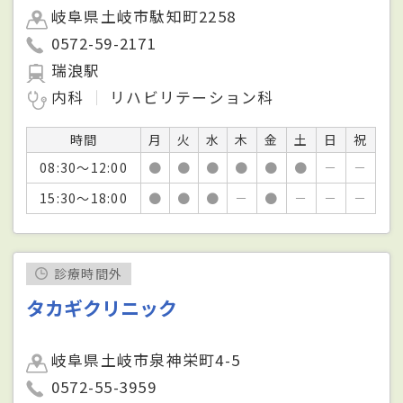
岐阜県土岐市駄知町2258
0572-59-2171
瑞浪駅
内科
リハビリテーション科
時間
月
火
水
木
金
土
日
祝
08:30～12:00
●
●
●
●
●
●
－
－
15:30～18:00
●
●
●
－
●
－
－
－
診療時間外
タカギクリニック
岐阜県土岐市泉神栄町4-5
0572-55-3959