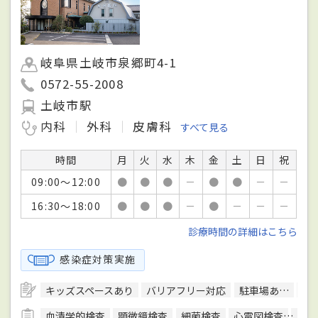
岐阜県土岐市泉郷町4-1
0572-55-2008
土岐市駅
内科
外科
皮膚科
すべて見る
時間
月
火
水
木
金
土
日
祝
09:00～12:00
●
●
●
－
●
●
－
－
16:30～18:00
●
●
●
－
●
－
－
－
診療時間の詳細はこちら
感染症対策実施
キッズスペースあり
バリアフリー対応
駐車場あり
駅
血清学的検査
顕微鏡検査
細菌検査
心電図検査
組織