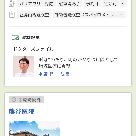
バリアフリー対応
駐車場あり
予約可
往診可
訪問診
経鼻内視鏡検査
呼吸機能検査（スパイロメトリー）
細
取材記事
ドクターズファイル
4代にわたり、町のかかりつけ医として
地域医療に貢献
水野 智一 院長
診療時間外
熊谷医院