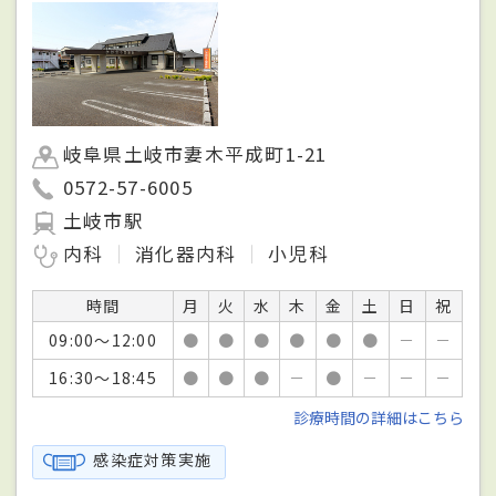
岐阜県土岐市妻木平成町1-21
0572-57-6005
土岐市駅
内科
消化器内科
小児科
時間
月
火
水
木
金
土
日
祝
09:00～12:00
●
●
●
●
●
●
－
－
16:30～18:45
●
●
●
－
●
－
－
－
診療時間の詳細はこちら
感染症対策実施