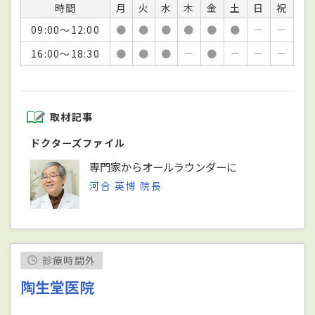
時間
月
火
水
木
金
土
日
祝
09:00～12:00
●
●
●
●
●
●
－
－
16:00～18:30
●
●
●
－
●
－
－
－
取材記事
ドクターズファイル
専門家からオールラウンダーに
河合 英博 院長
診療時間外
陶生堂医院