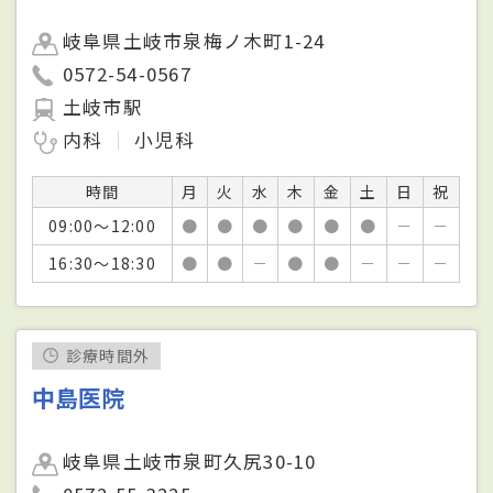
岐阜県土岐市泉梅ノ木町1-24
0572-54-0567
土岐市駅
内科
小児科
時間
月
火
水
木
金
土
日
祝
09:00～12:00
●
●
●
●
●
●
－
－
16:30～18:30
●
●
－
●
●
－
－
－
診療時間外
中島医院
岐阜県土岐市泉町久尻30-10