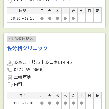
時間
月
火
水
木
金
土
日
祝
08:30～17:15
●
●
●
●
●
－
－
－
診療時間外
佐分利クリニック
岐阜県土岐市土岐口南町4-45
0572-55-0066
土岐市駅
内科
時間
月
火
水
木
金
土
日
祝
09:00～12:00
●
●
●
●
●
●
－
－