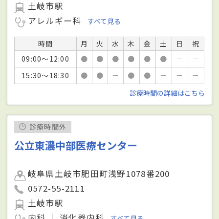
土岐市駅
アレルギー科
すべて見る
時間
月
火
水
木
金
土
日
祝
09:00～12:00
●
●
●
●
●
●
－
－
15:30～18:30
●
●
－
●
●
－
－
－
診療時間の詳細はこちら
診療時間外
公立東濃中部医療センター
岐阜県土岐市肥田町浅野1078番200
0572-55-2111
土岐市駅
内科
消化器内科
すべて見る