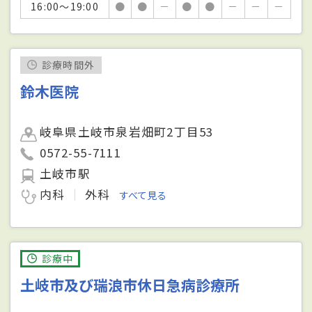
16:00～19:00
●
●
－
●
●
－
－
－
診療時間外
鈴木医院
岐阜県土岐市泉岩畑町2丁目53
0572-55-7111
土岐市駅
内科
外科
すべて見る
診療中
土岐市及び瑞浪市休日急病診療所