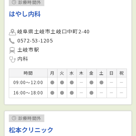
診療時間外
はやし内科
岐阜県土岐市土岐口中町2-40
0572-53-1205
土岐市駅
内科
時間
月
火
水
木
金
土
日
祝
09:00～12:00
●
●
●
－
●
●
－
－
16:00～18:00
●
●
●
－
●
－
－
－
診療時間外
松本クリニック