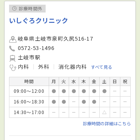
診療時間外
いしぐろクリニック
岐阜県土岐市泉町久尻516-17
0572-53-1496
土岐市駅
内科
外科
消化器内科
すべて見る
時間
月
火
水
木
金
土
日
祝
09:00～12:00
●
●
●
●
●
●
－
－
16:00～18:30
●
●
－
●
●
－
－
－
14:30～17:00
－
－
－
－
－
△
－
－
診療時間の詳細はこちら