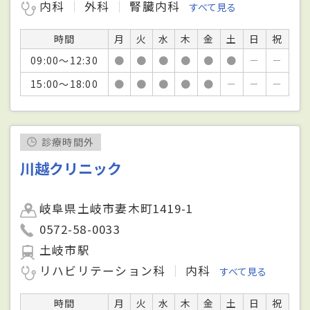
内科
外科
腎臓内科
すべて見る
時間
月
火
水
木
金
土
日
祝
09:00～12:30
●
●
●
●
●
●
－
－
15:00～18:00
●
●
●
●
●
－
－
－
診療時間外
川越クリニック
岐阜県土岐市妻木町1419-1
0572-58-0033
土岐市駅
リハビリテーション科
内科
すべて見る
時間
月
火
水
木
金
土
日
祝