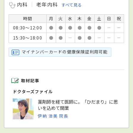
内科
老年内科
すべて見る
時間
月
火
水
木
金
土
日
祝
08:30～12:00
●
●
●
●
●
●
－
－
15:30～18:00
●
●
－
●
●
－
－
－
マイナンバーカードの健康保険証利用可能
取材記事
ドクターズファイル
薬剤師を経て医師に。「ひだまり」に思
いを込めて開業
伊納 浩美 院長