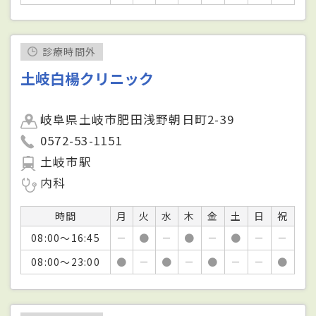
診療時間外
土岐白楊クリニック
岐阜県土岐市肥田浅野朝日町2-39
0572-53-1151
土岐市駅
内科
時間
月
火
水
木
金
土
日
祝
08:00～16:45
－
●
－
●
－
●
－
－
08:00～23:00
●
－
●
－
●
－
－
●