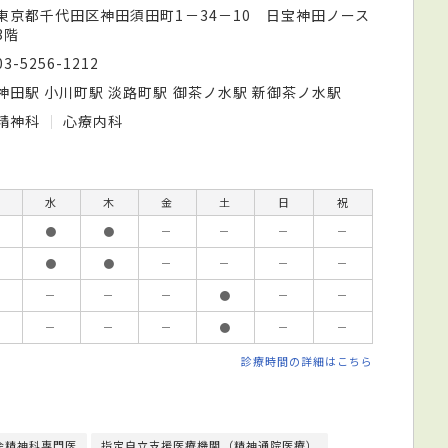
東京都千代田区神田須田町1－34－10 日宝神田ノース
3階
03-5256-1212
神田駅 小川町駅 淡路町駅 御茶ノ水駅 新御茶ノ水駅
精神科
心療内科
水
木
金
土
日
祝
●
●
－
－
－
－
●
●
－
－
－
－
－
－
－
●
－
－
－
－
－
●
－
－
診療時間の詳細はこちら
会精神科専門医
指定自立支援医療機関（精神通院医療）