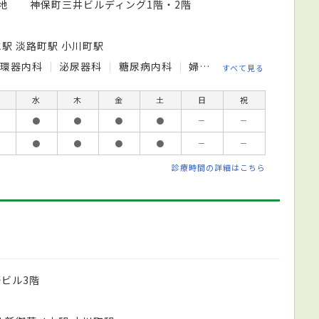
番地 神保町三井ビルディング1階・2階
水駅 淡路町駅 小川町駅
循環器内科
泌尿器科
糖尿病内科
婦人科
精神科
乳腺外
すべて見る
水
木
金
土
日
祝
●
●
●
●
－
－
●
●
●
●
－
－
診療時間の詳細はこちら
野ビル3階