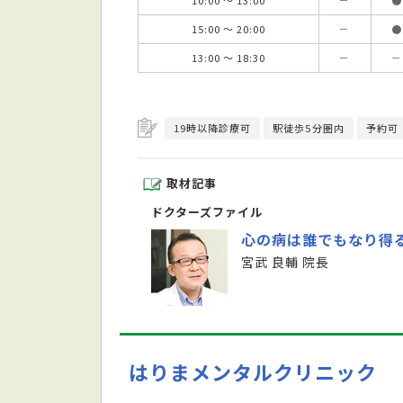
15:00 ～ 20:00
－
●
13:00 ～ 18:30
－
－
19時以降診療可
駅徒歩5分圏内
予約可
取材記事
ドクターズファイル
心の病は誰でもなり得
宮武 良輔 院長
はりまメンタルクリニック