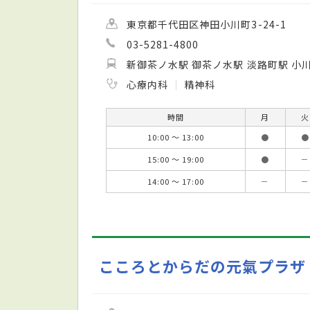
東京都千代田区神田小川町3-24-1
03-5281-4800
新御茶ノ水駅 御茶ノ水駅 淡路町駅 小
心療内科
精神科
時間
月
火
10:00 ～ 13:00
●
●
15:00 ～ 19:00
●
－
14:00 ～ 17:00
－
－
こころとからだの元氣プラザ