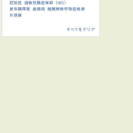
認知症
過敏性腸症候群（IBS）
更年期障害
歯周病
睡眠時無呼吸症候群
片頭痛
すべてをクリア