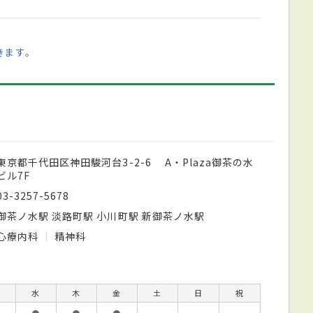
きます。
東京都千代田区神田駿河台3-2-6 A・Plaza御茶の水
ビル7F
03-3257-5678
御茶ノ水駅 淡路町駅 小川町駅 新御茶ノ水駅
心療内科
精神科
水
木
金
土
日
祝
●
●
●
－
－
－