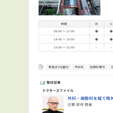
時間
月
火
09:00 ～ 13:00
●
●
14:00 ～ 19:00
●
●
10:00 ～ 13:00
－
－
駅徒歩5分圏内
予約可
訪問診療可
取材記事
ドクターズファイル
外科・麻酔科を経て精
辻野 栄作 院長