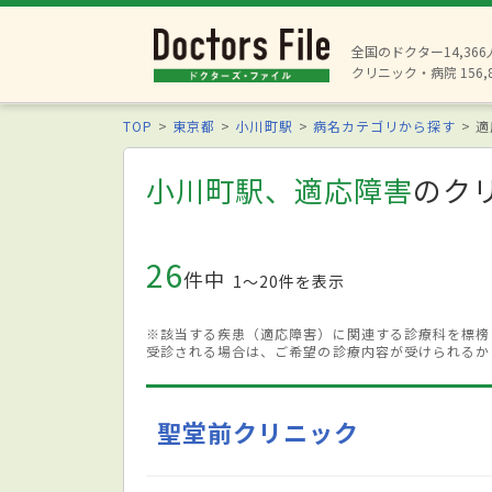
全国のドクター14,36
クリニック・病院 156,
TOP
東京都
小川町駅
病名カテゴリから探す
適
小川町駅、適応障害
のク
26
件中
1〜20件を表示
※該当する疾患（適応障害）に関連する診療科を標榜
受診される場合は、ご希望の診療内容が受けられるか
聖堂前クリニック