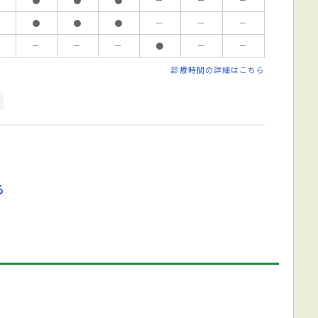
●
●
●
－
－
－
－
－
－
●
－
－
診療時間の詳細はこちら
る