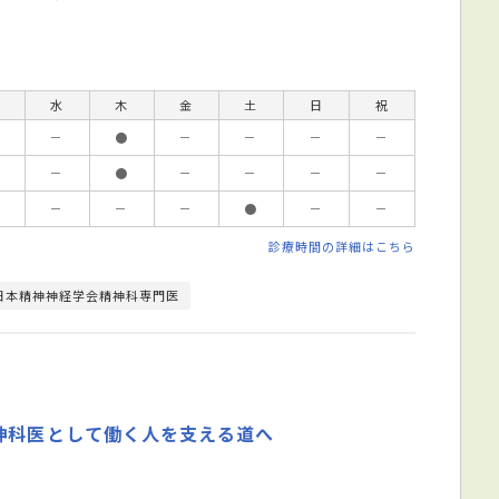
水
木
金
土
日
祝
－
●
－
－
－
－
－
●
－
－
－
－
－
－
－
●
－
－
診療時間の詳細はこちら
日本精神神経学会精神科専門医
神科医として働く人を支える道へ