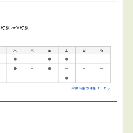
川町駅 神保町駅
水
木
金
土
日
祝
●
－
●
●
－
－
●
－
●
－
－
－
－
－
－
●
－
－
診療時間の詳細はこちら