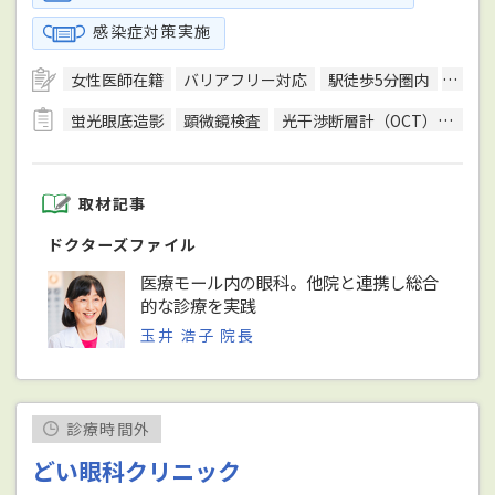
感染症対策実施
女性医師在籍
バリアフリー対応
駅徒歩5分圏内
予約
蛍光眼底造影
顕微鏡検査
光干渉断層計（OCT）検査
取材記事
ドクターズファイル
医療モール内の眼科。他院と連携し総合
的な診療を実践
玉井 浩子 院長
診療時間外
どい眼科クリニック