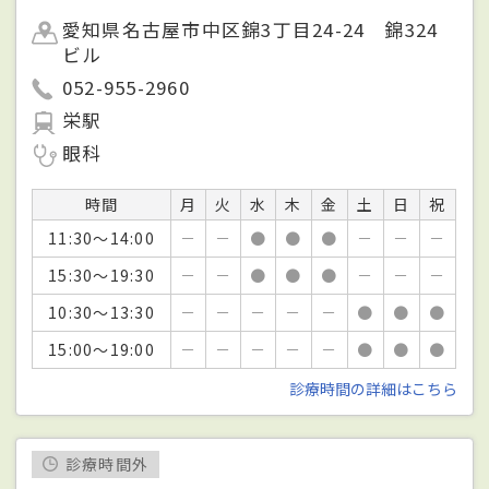
愛知県名古屋市中区錦3丁目24-24 錦324
ビル
052-955-2960
栄駅
眼科
時間
月
火
水
木
金
土
日
祝
11:30～14:00
－
－
●
●
●
－
－
－
15:30～19:30
－
－
●
●
●
－
－
－
10:30～13:30
－
－
－
－
－
●
●
●
15:00～19:00
－
－
－
－
－
●
●
●
診療時間の詳細はこちら
診療時間外