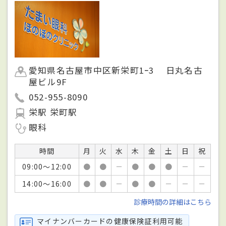
愛知県名古屋市中区新栄町1ｰ3 日丸名古
屋ビル9F
052-955-8090
栄駅 栄町駅
眼科
時間
月
火
水
木
金
土
日
祝
09:00～12:00
●
●
－
●
●
●
－
－
14:00～16:00
●
●
－
●
●
－
－
－
診療時間の詳細はこちら
マイナンバーカードの健康保険証利用可能