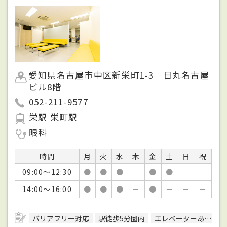
愛知県名古屋市中区新栄町1-3 日丸名古屋
ビル8階
052-211-9577
栄駅 栄町駅
眼科
時間
月
火
水
木
金
土
日
祝
09:00～12:30
●
●
●
－
●
●
－
－
14:00～16:00
●
●
●
－
●
－
－
－
バリアフリー対応
駅徒歩5分圏内
エレベーターあり