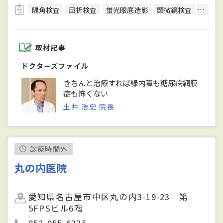
隅角検査
屈折検査
蛍光眼底造影
顕微鏡検査
光干渉
取材記事
ドクターズファイル
きちんと治療すれば緑内障も糖尿病網膜
症も怖くない
土井 浩史 院長
診療時間外
丸の内医院
愛知県名古屋市中区丸の内3-19-23 第
5FPSビル6階