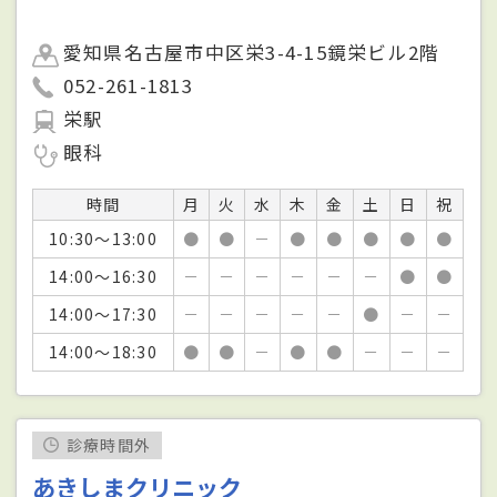
愛知県名古屋市中区栄3-4-15鏡栄ビル2階
052-261-1813
栄駅
眼科
時間
月
火
水
木
金
土
日
祝
10:30～13:00
●
●
－
●
●
●
●
●
14:00～16:30
－
－
－
－
－
－
●
●
14:00～17:30
－
－
－
－
－
●
－
－
14:00～18:30
●
●
－
●
●
－
－
－
診療時間外
あきしまクリニック