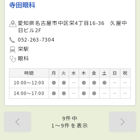
寺田眼科
愛知県名古屋市中区栄4丁目16-36 久屋中
日ビル2F
052-263-7304
栄駅
眼科
時間
月
火
水
木
金
土
日
祝
10:00～12:00
●
●
－
●
●
●
－
－
14:00～17:00
●
●
－
●
●
－
－
－
9件中
1〜9件を表示