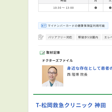
時間
月
火
10:30 ～ 13:00
●
●
マイナンバーカードの健康保険証利用可能
バリアフリー対応
駅徒歩5分圏内
エレ
取材記事
ドクターズファイル
身近な存在として患者
西 隆博 院長
T-松岡救急クリニック 神田