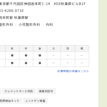
東京都千代田区神田岩本町1-14 KDX秋葉原ビルB1F
03-6206-0710
岩本町駅 秋葉原駅
整形外科
小児整形外科
内科
水
木
金
土
日
祝
●
●
●
－
－
－
●
●
●
－
－
－
診療時間の詳細はこちら
クレジットカード対応
英語対応可
抗原検出キット
レントゲン検査