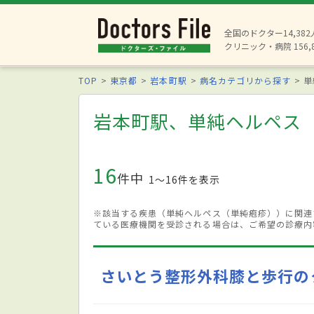
全国のドクター14,38
クリニック・病院 156,
TOP
東京都
岩本町駅
病名カテゴリから探す
単
岩本町駅、単純ヘルペス
16
件中
1〜16件を表示
※該当する疾患（単純ヘルペス（単純疱疹））に関連
ている医療機関を受診される場合は、ご希望の診療内
さいとう整形外科膝と歩行の