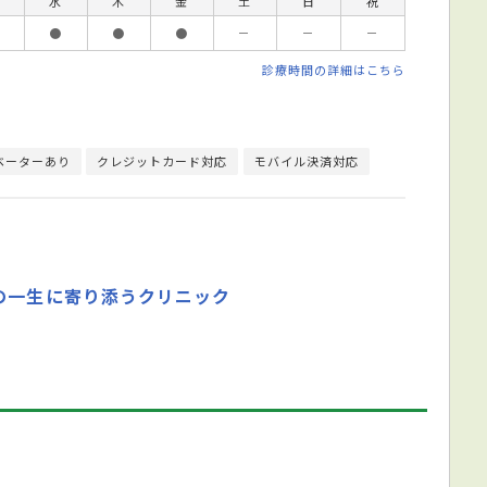
水
木
金
土
日
祝
●
●
●
－
－
－
診療時間の詳細はこちら
ベーターあり
クレジットカード対応
モバイル決済対応
の一生に寄り添うクリニック