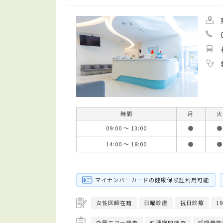
時間
月
火
09:00 ～ 13:00
●
●
14:00 ～ 18:00
●
●
マイナンバーカードの健康保険証利用可能
女性医師在籍
日曜診療
祝日診療
1
血管エコー検査
血清学的検査
呼吸機能