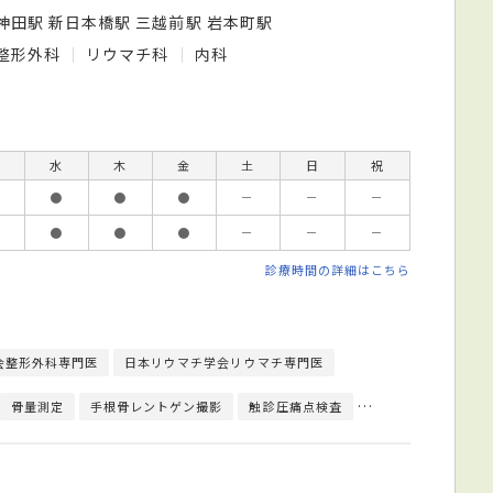
神田駅 新日本橋駅 三越前駅 岩本町駅
整形外科
リウマチ科
内科
水
木
金
土
日
祝
●
●
●
－
－
－
●
●
●
－
－
－
診療時間の詳細はこちら
会整形外科専門医
日本リウマチ学会リウマチ専門医
骨量測定
手根骨レントゲン撮影
触診圧痛点検査
神経学的検査
T