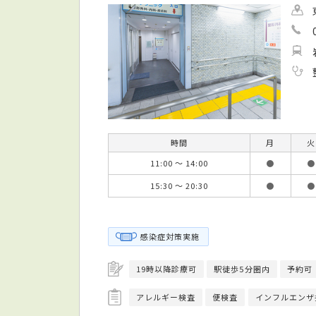
時間
月
火
11:00 ～ 14:00
●
●
15:30 ～ 20:30
●
●
感染症対策実施
19時以降診療可
駅徒歩5分圏内
予約可
アレルギー検査
便検査
インフルエンザ