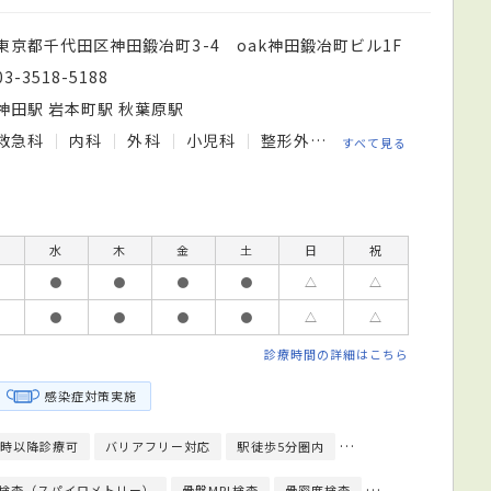
東京都千代田区神田鍛冶町3-4 oak神田鍛冶町ビル1F
03-3518-5188
神田駅 岩本町駅 秋葉原駅
救急科
内科
外科
小児科
整形外科
脳神経外科
循
すべて見る
水
木
金
土
日
祝
●
●
●
●
△
△
●
●
●
●
△
△
診療時間の詳細はこちら
感染症対策実施
9時以降診療可
バリアフリー対応
駅徒歩5分圏内
予約可
クレジット
検査（スパイロメトリー）
骨盤MRI検査
骨密度検査
骨量測定
細菌