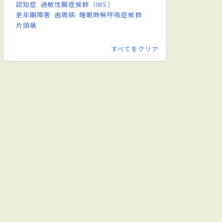
認知症
過敏性腸症候群（IBS）
更年期障害
歯周病
睡眠時無呼吸症候群
片頭痛
すべてをクリア