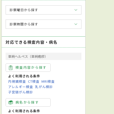
診察曜日から探す
診察時間から探す
対応できる検査内容・病名
単純ヘルペス（単純疱疹）
検査内容から探す
よく利用される条件
内視鏡検査
CT検査
MRI検査
アレルギー検査
乳がん検診
子宮頸がん検診
homsen（トムセン）テスト
中指伸展テスト
超音波検査
尿検査
病
病名から探す
よく利用される条件