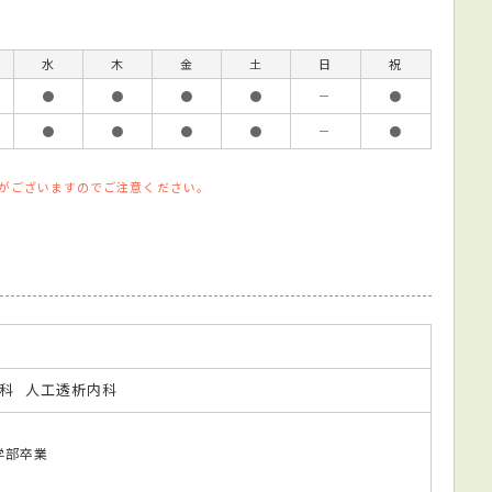
水
木
金
土
日
祝
●
●
●
●
－
●
●
●
●
●
－
●
がございますのでご注意ください。
科
人工透析内科
医学部卒業