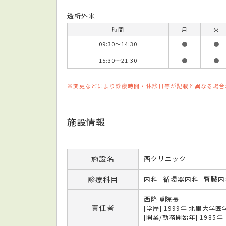
透析外来
時間
月
火
09:30～14:30
●
●
15:30～21:30
●
●
※変更などにより診療時間・休診日等が記載と異なる場合
施設情報
施設名
西クリニック
診療科目
内科
循環器内科
腎臓内
西隆博院長
責任者
[学歴] 1999年 北里大学
[開業/勤務開始年] 1985年