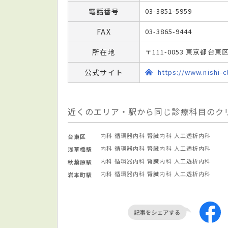
電話番号
03-3851-5959
FAX
03-3865-9444
所在地
〒111-0053 東京都台東区
公式サイト
https://www.nishi-c
近くのエリア・駅から同じ診療科目のク
内科
循環器内科
腎臓内科
人工透析内科
台東区
内科
循環器内科
腎臓内科
人工透析内科
浅草橋駅
内科
循環器内科
腎臓内科
人工透析内科
秋葉原駅
内科
循環器内科
腎臓内科
人工透析内科
岩本町駅