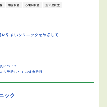
査
細菌検査
心電図検査
超音波検査
内分泌学的検査
尿検査
通いやすいクリニックをめざして
症状について
い人も受診しやすい健康診断
ニック