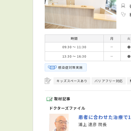
時間
月
火
09:30 ～ 11:30
－
●
13:30 ～ 16:30
－
●
感染症対策実施
キッズスペースあり
バリアフリー対応
取材記事
ドクターズファイル
患者に合わせた治療で
浦上 達彦 院長