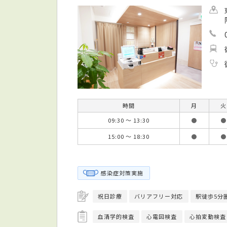
時間
月
火
09:30 ～ 13:30
●
●
15:00 ～ 18:30
●
●
感染症対策実施
祝日診療
バリアフリー対応
駅徒歩5分
血清学的検査
心電図検査
心拍変動検査