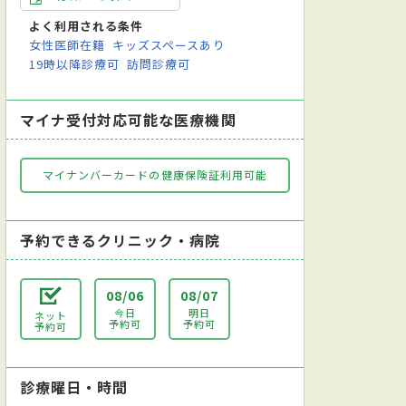
病原体検査（感染症検査）
アレルギー検査
便検査
喀痰（かくたん）検
よく利用される条件
女性医師在籍
キッズスペースあり
19時以降診療可
訪問診療可
マイナ受付対応可能な医療機関
マイナンバーカードの健康保険証利用可能
予約できるクリニック・病院
08/06
08/07
今日
明日
ネット
予約可
予約可
予約可
診療曜日・時間