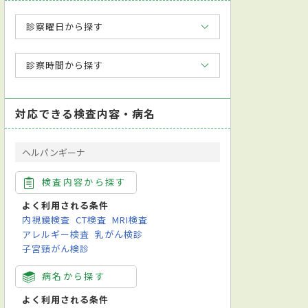
診察曜日から探す
診察時間から探す
対応できる検査内容・病名
ヘルパンギーナ
検査内容から探す
よく利用される条件
内視鏡検査
CT検査
MRI検査
アレルギー検査
乳がん検診
子宮頸がん検診
応
日本内科学会総合内科専門医
日本循環器学会循環器専門医
日本超音波
病名から探す
ホルター心電図検査
レントゲン検査
運動負荷試験
よく利用される条件