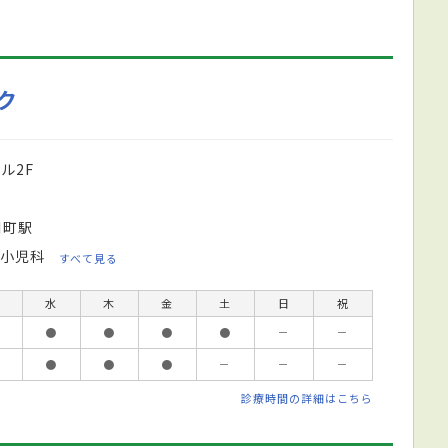
ク
ル2F
川町駅
小児科
すべて見る
水
木
金
土
日
祝
●
●
●
●
－
－
●
●
●
－
－
－
診療時間の詳細はこちら