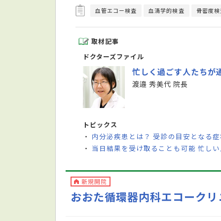
血管エコー検査
血清学的検査
骨密度検
取材記事
ドクターズファイル
忙しく過ごす人たちが
渡邉 秀美代 院長
トピックス
内分泌疾患とは？ 受診の目安となる
・
当日結果を受け取ることも可能 忙し
・
新規開院
おおた循環器内科エコークリ