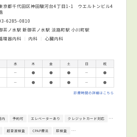
東京都千代田区神田駿河台4丁目1-1 ウエルトンビル4
階
03-6285-0810
御茶ノ水駅 新御茶ノ水駅 淡路町駅 小川町駅
循環器内科
内科
心臓内科
水
木
金
土
日
祝
－
●
●
●
－
●
－
●
●
●
－
●
診療時間の詳細はこちら
圏内
予約可
エレベーターあり
クレジットカード対応
人間ドック対
超音波検査
CPAP療法
尿検査
インフルエンザ抗原検出キット