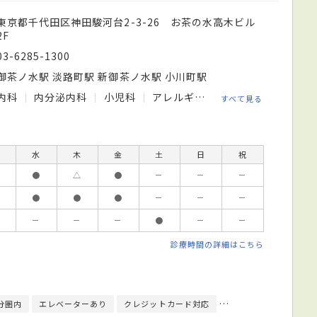
東京都千代田区神田駿河台2-3-26 お茶の水高木ビル
2F
03-6285-1300
御茶ノ水駅 淡路町駅 新御茶ノ水駅 小川町駅
内科
内分泌内科
小児科
アレルギー科
すべて見る
水
木
金
土
日
祝
●
△
●
－
－
－
●
●
●
－
－
－
－
－
－
●
－
－
診療時間の詳細はこちら
分圏内
エレベーターあり
クレジットカード対応
モバイル決済対応