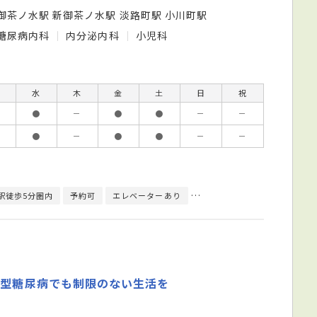
御茶ノ水駅 新御茶ノ水駅 淡路町駅 小川町駅
糖尿病内科
内分泌内科
小児科
水
木
金
土
日
祝
●
－
●
●
－
－
●
－
●
●
－
－
駅徒歩5分圏内
予約可
エレベーターあり
クレジットカード対応
日
1型糖尿病でも制限のない生活を