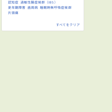
認知症
過敏性腸症候群（IBS）
更年期障害
歯周病
睡眠時無呼吸症候群
片頭痛
すべてをクリア