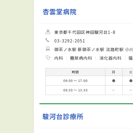
杏雲堂病院
東京都千代田区神田駿河台1-8
03-3292-2051
御茶ノ水駅 新御茶ノ水駅 淡路町駅 小
内科
糖尿病内科
消化器内科
時間
月
火
09:00 ～ 17:00
●
●
09:30 ～ 13:30
－
－
駿河台診療所