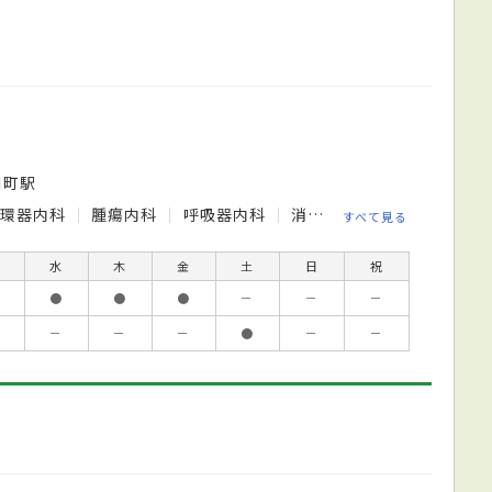
川町駅
循環器内科
腫瘍内科
呼吸器内科
消化器外科
婦人科
乳
すべて見る
水
木
金
土
日
祝
●
●
●
－
－
－
－
－
－
●
－
－