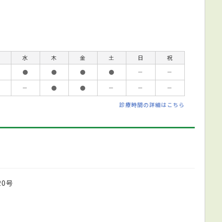
水
木
金
土
日
祝
●
●
●
●
－
－
－
●
●
－
－
－
診療時間の詳細はこちら
0号