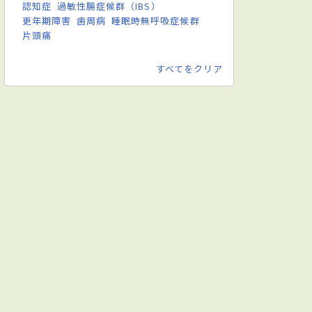
認知症
過敏性腸症候群（IBS）
更年期障害
歯周病
睡眠時無呼吸症候群
片頭痛
すべてをクリア