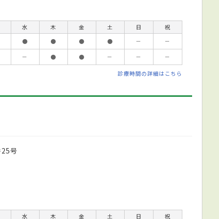
水
木
金
土
日
祝
●
●
●
●
－
－
－
●
●
－
－
－
診療時間の詳細はこちら
25号
水
木
金
土
日
祝