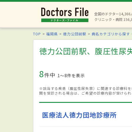
全国のドクター14,36
クリニック・病院 156,
TOP
福岡県
徳力公団前駅
病名カテゴリから探す
徳力公団前駅、腹圧性尿
8
件中
1〜8件を表示
※該当する疾患（腹圧性尿失禁）に関連する診療科を
関を受診される場合は、ご希望の診療内容が受けられ
医療法人徳力団地診療所