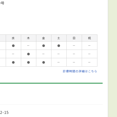
0号
水
木
金
土
日
祝
●
－
●
●
－
－
－
●
－
－
－
－
●
●
●
－
－
－
診療時間の詳細はこちら
-15