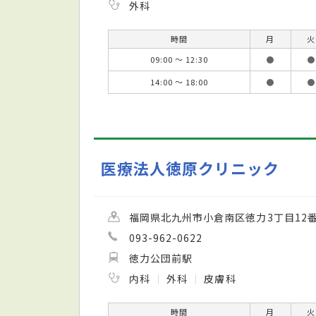
外科
時間
月
火
09:00 ～ 12:30
●
●
14:00 ～ 18:00
●
●
医療法人徳原クリニック
福岡県北九州市小倉南区徳力3丁目12番
093-962-0622
徳力公団前駅
内科
外科
皮膚科
時間
月
火