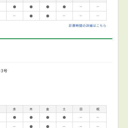
●
●
●
●
－
－
－
●
●
－
－
－
診療時間の詳細はこちら
3号
水
木
金
土
日
祝
●
●
●
●
－
－
－
●
●
－
－
－