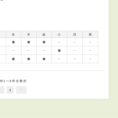
水
木
金
土
日
祝
●
●
●
－
－
－
－
－
－
●
－
－
●
●
●
－
－
－
件中1～8件を表示
1