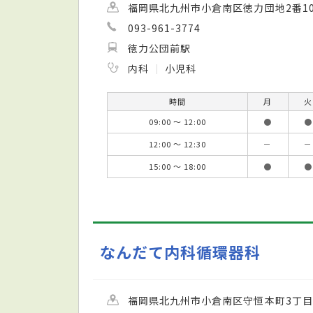
福岡県北九州市小倉南区徳力団地2番1
093-961-3774
徳力公団前駅
内科
小児科
時間
月
火
09:00 ～ 12:00
●
●
12:00 ～ 12:30
－
－
15:00 ～ 18:00
●
●
なんだて内科循環器科
福岡県北九州市小倉南区守恒本町3丁目2