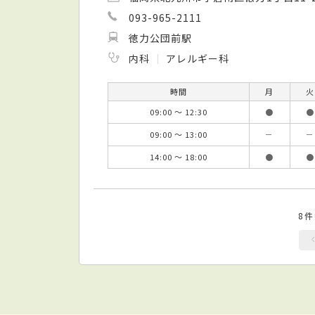
093-965-2111
徳力公団前駅
内科
アレルギー科
時間
月
火
09:00 ～ 12:30
●
●
09:00 ～ 13:00
－
－
14:00 ～ 18:00
●
●
8