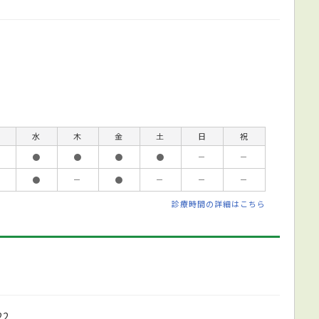
水
木
金
土
日
祝
●
●
●
●
－
－
●
－
●
－
－
－
診療時間の詳細はこちら
2