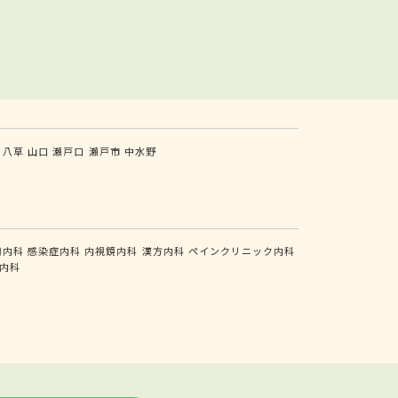
八草
山口
瀬戸口
瀬戸市
中水野
瘍内科
感染症内科
内視鏡内科
漢方内科
ペインクリニック内科
内科