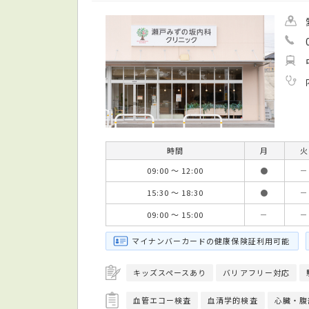
時間
月
火
09:00 ～ 12:00
●
－
15:30 ～ 18:30
●
－
09:00 ～ 15:00
－
－
マイナンバーカードの健康保険証利用可能
キッズスペースあり
バリアフリー対応
血管エコー検査
血清学的検査
心臓・腹