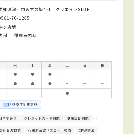
愛知県瀬戸市みずの坂4-1 クリエイトSD1F
0561-76-1205
中水野駅
内科
循環器内科
水
木
金
土
日
祝
●
●
●
－
－
－
●
●
●
－
－
－
－
－
－
●
－
－
感染症対策実施
駐車場あり
クレジットカード対応
健康診断対応
人間ドック対応
日
部超音波検査
心臓超音波（エコー）検査
CPAP療法
腹部超音波検査