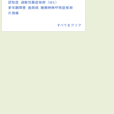
認知症
過敏性腸症候群（IBS）
更年期障害
歯周病
睡眠時無呼吸症候群
片頭痛
すべてをクリア