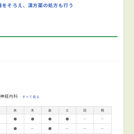
器をそろえ、漢方薬の処方も行う
神経内科
すべて見る
水
木
金
土
日
祝
●
●
●
●
－
－
●
－
●
－
－
－