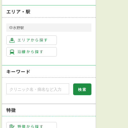
エリア・駅
中水野駅
エリアから探す
沿線から探す
キーワード
特徴
本内科学会総合内科専門医
日本循環器学会循環器専門医
インフルエンザ抗原検出キット
ホルター心電図検査
運動負荷試験
運動
特徴から探す