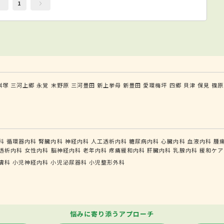
1
桝塚
三河上郷
永覚
末野原
三河豊田
新上挙母
新豊田
愛環梅坪
四郷
貝津
保見
篠原
科
循環器内科
腎臓内科
神経内科
人工透析内科
糖尿病内科
心臓内科
血液内科
腫
透析内科
女性内科
脳神経内科
老年内科
疼痛緩和内科
肝臓内科
乳腺内科
緩和ケア
膚科
小児神経内科
小児泌尿器科
小児整形外科
悩みに寄り添うアプローチ