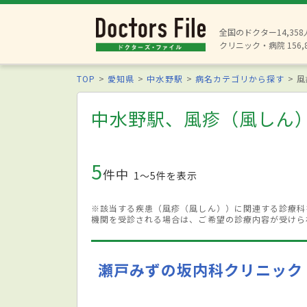
全国のドクター14,35
クリニック・病院 156,
TOP
愛知県
中水野駅
病名カテゴリから探す
風
中水野駅、風疹（風しん
5
件中
1〜5件を表示
※該当する疾患（風疹（風しん））に関連する診療科
機関を受診される場合は、ご希望の診療内容が受けら
瀬戸みずの坂内科クリニック