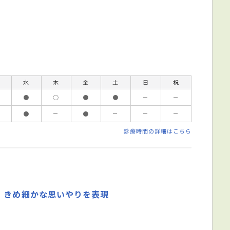
水
木
金
土
日
祝
●
○
●
●
－
－
●
－
●
－
－
－
診療時間の詳細はこちら
、きめ細かな思いやりを表現