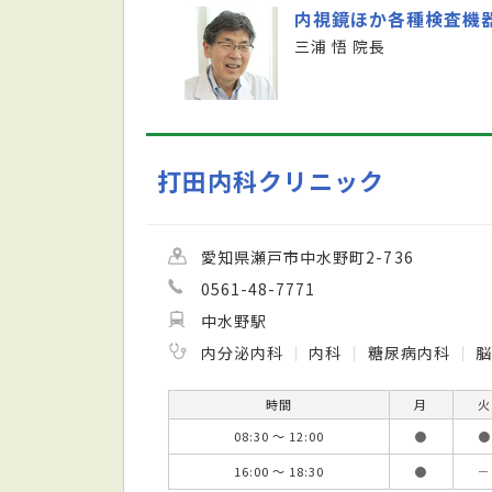
内視鏡ほか各種検査機
三浦 悟 院長
打田内科クリニック
愛知県瀬戸市中水野町2-736
0561-48-7771
中水野駅
内分泌内科
内科
糖尿病内科
脳
時間
月
火
08:30 ～ 12:00
●
●
16:00 ～ 18:30
●
－