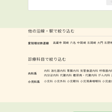
他の沿線・駅で絞り込む
高蔵寺
岡崎
六名
中岡崎
北岡崎
大門
北野
愛知環状鉄道線
診療科目で絞り込む
内科
消化器内科
胃腸内科
気管食道内科
呼吸器内
内科系
内分泌内科
代謝内科
糖尿病・代謝内科
がん内科
小児科
小児外科
小児眼科
小児耳鼻咽喉科
小児皮
小児科系