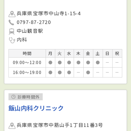
兵庫県宝塚市中山寺1-15-4
0797-87-2720
中山観音駅
内科
時間
月
火
水
木
金
土
日
祝
09:00～12:00
●
●
●
●
●
●
－
－
16:00～19:00
●
●
●
－
●
－
－
－
診療時間外
飯山内科クリニック
兵庫県宝塚市中筋山手1丁目11番3号