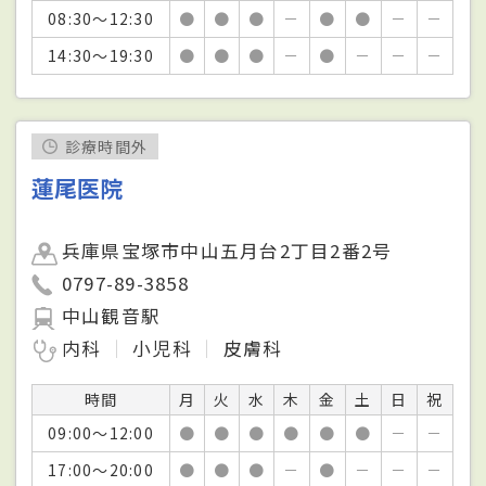
08:30～12:30
●
●
●
－
●
●
－
－
14:30～19:30
●
●
●
－
●
－
－
－
診療時間外
蓮尾医院
兵庫県宝塚市中山五月台2丁目2番2号
0797-89-3858
中山観音駅
内科
小児科
皮膚科
時間
月
火
水
木
金
土
日
祝
09:00～12:00
●
●
●
●
●
●
－
－
17:00～20:00
●
●
●
－
●
－
－
－