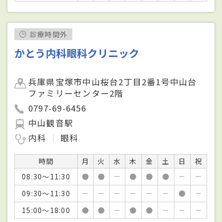
診療時間外
かとう内科眼科クリニック
兵庫県宝塚市中山桜台2丁目2番1号中山台
ファミリーセンター2階
0797-69-6456
中山観音駅
内科
眼科
時間
月
火
水
木
金
土
日
祝
08:30～11:30
●
●
－
●
●
●
－
－
09:30～11:30
－
－
－
－
－
－
●
－
15:00～18:00
●
●
－
●
●
－
－
－