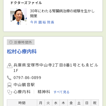
ドクターズファイル
30年にわたる腎臓病治療の経験を生かし
開業
今井 圓裕 院長
診療時間外
松村心療内科
兵庫県宝塚市中山寺2丁目8番1号ともゑビル
1F
0797-86-0899
中山観音駅
心療内科
精神科
すべて見る
時間
月
火
水
木
金
土
日
祝