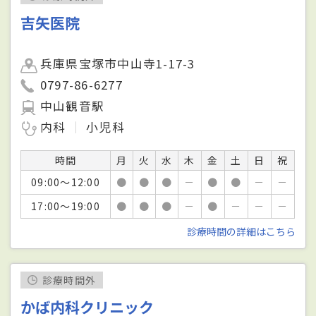
吉矢医院
兵庫県宝塚市中山寺1-17-3
0797-86-6277
中山観音駅
内科
小児科
時間
月
火
水
木
金
土
日
祝
09:00～12:00
●
●
●
－
●
●
－
－
17:00～19:00
●
●
●
－
●
－
－
－
診療時間の詳細はこちら
診療時間外
かば内科クリニック