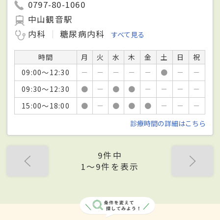
0797-80-1060
中山観音駅
内科
糖尿病内科
すべて見る
時間
月
火
水
木
金
土
日
祝
09:00～12:30
－
－
－
－
－
●
－
－
09:30～12:30
●
－
●
●
－
－
－
－
15:00～18:00
●
－
●
●
●
－
－
－
診療時間の詳細はこちら
9件中
1〜9件を表示