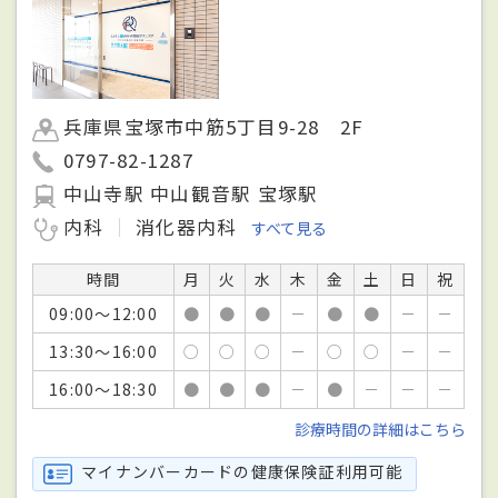
兵庫県宝塚市中筋5丁目9-28 2F
0797-82-1287
中山寺駅 中山観音駅 宝塚駅
内科
消化器内科
すべて見る
時間
月
火
水
木
金
土
日
祝
09:00～12:00
●
●
●
－
●
●
－
－
13:30～16:00
○
○
○
－
○
○
－
－
16:00～18:30
●
●
●
－
●
－
－
－
診療時間の詳細はこちら
マイナンバーカードの健康保険証利用可能