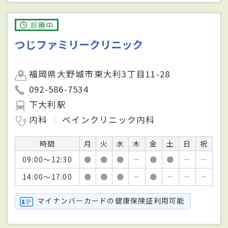
診療中
つじファミリークリニック
福岡県大野城市東大利3丁目11-28
092-586-7534
下大利駅
内科
ペインクリニック内科
時間
月
火
水
木
金
土
日
祝
09:00～12:30
●
●
●
－
●
●
－
－
14:00～17:00
●
●
●
－
●
－
－
－
マイナンバーカードの健康保険証利用可能