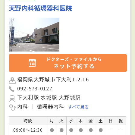
天野内科循環器科医院
ドクターズ・ファイルから
ネット予約する
福岡県大野城市下大利1-2-16
092-573-0127
下大利駅 水城駅 大野城駅
内科
循環器内科
すべて見る
時間
月
火
水
木
金
土
日
祝
09:00～12:30
●
●
●
●
●
●
－
－