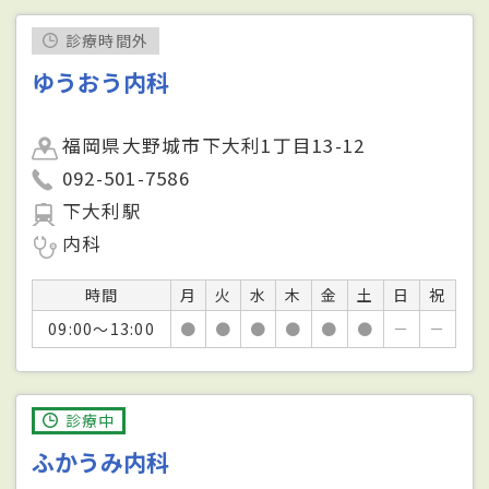
診療時間外
ゆうおう内科
福岡県大野城市下大利1丁目13-12
092-501-7586
下大利駅
内科
時間
月
火
水
木
金
土
日
祝
09:00～13:00
●
●
●
●
●
●
－
－
診療中
ふかうみ内科