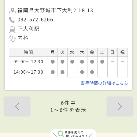
福岡県大野城市下大利2-18-13
092-572-6266
下大利駅
内科
時間
月
火
水
木
金
土
日
祝
09:00～12:30
●
●
●
●
●
●
－
－
14:00～17:30
●
●
－
●
●
－
－
－
診療時間の詳細はこちら
6件中
1〜6件を表示