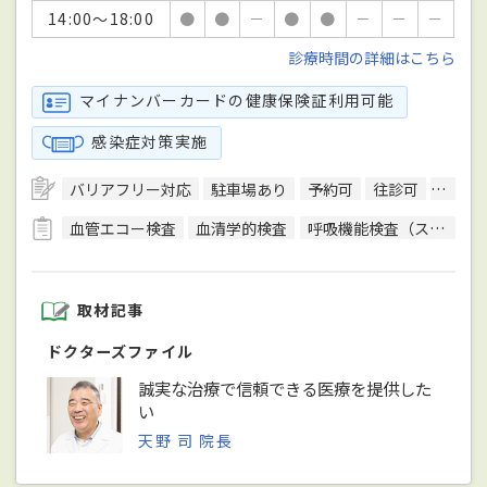
14:00～18:00
●
●
－
●
●
－
－
－
診療時間の詳細はこちら
マイナンバーカードの健康保険証利用可能
感染症対策実施
バリアフリー対応
駐車場あり
予約可
往診可
訪問診
血管エコー検査
血清学的検査
呼吸機能検査（スパイロメトリー）
取材記事
ドクターズファイル
誠実な治療で信頼できる医療を提供した
い
天野 司 院長