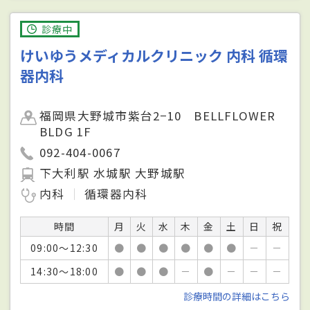
診療中
けいゆうメディカルクリニック 内科 循環
器内科
福岡県大野城市紫台2−10 BELLFLOWER
BLDG 1F
092-404-0067
下大利駅 水城駅 大野城駅
内科
循環器内科
時間
月
火
水
木
金
土
日
祝
09:00～12:30
●
●
●
●
●
●
－
－
14:30～18:00
●
●
●
－
●
－
－
－
診療時間の詳細はこちら