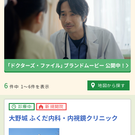
6
地図から探す
件中
1〜6件を表示
診療中
新規開院
大野城 ふくだ内科・内視鏡クリニック