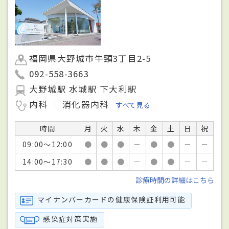
福岡県大野城市牛頸3丁目2-5
092-558-3663
大野城駅 水城駅 下大利駅
内科
消化器内科
すべて見る
時間
月
火
水
木
金
土
日
祝
09:00～12:00
●
●
●
－
●
●
－
－
14:00～17:30
●
●
●
－
●
●
－
－
診療時間の詳細はこちら
マイナンバーカードの健康保険証利用可能
感染症対策実施