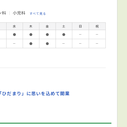
ン科
小児科
すべて見る
水
木
金
土
日
祝
●
●
●
●
－
－
－
●
●
－
－
－
「ひだまり」に思いを込めて開業