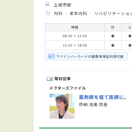
土岐市駅
内科
老年内科
リハビリテーショ
時間
月
火
08:30 ～ 12:00
●
●
15:30 ～ 18:00
●
●
マイナンバーカードの健康保険証利用可能
取材記事
ドクターズファイル
薬剤師を経て医師に。
伊納 浩美 院長