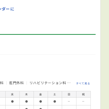
ンダーに
内科
肛門外科
リハビリテーション科
小児科
すべて見る
水
木
金
土
日
祝
●
●
●
●
－
－
－
●
●
－
－
－