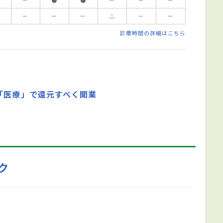
－
－
－
△
－
－
診療時間の詳細はこちら
「医療」で還元すべく開業
ク