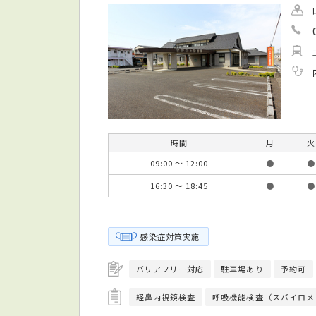
時間
月
火
09:00 ～ 12:00
●
●
16:30 ～ 18:45
●
●
感染症対策実施
バリアフリー対応
駐車場あり
予約可
経鼻内視鏡検査
呼吸機能検査（スパイロメ