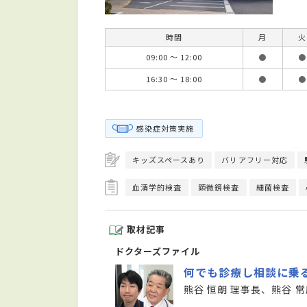
時間
月
火
09:00 ～ 12:00
●
●
16:30 ～ 18:00
●
●
感染症対策実施
キッズスペースあり
バリアフリー対応
血清学的検査
顕微鏡検査
細菌検査
取材記事
ドクターズファイル
何でも診療し相談に乗
熊谷 恒朗 理事長、熊谷 常