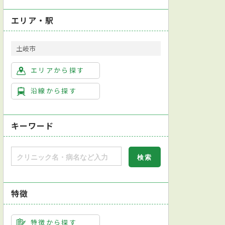
エリア・駅
土岐市
エリアから探す
沿線から探す
キーワード
特徴
鏡学会消化器内視鏡専門医
心臓超音波（エコー）検査
心電図検査
大腸生検
大腸内視鏡検査
超
特徴から探す