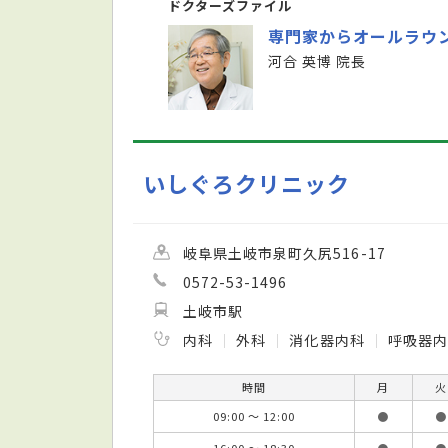
ドクターズファイル
専門家からオールラウ
河合 英博 院長
いしぐろクリニック
岐阜県土岐市泉町久尻516-17
0572-53-1496
土岐市駅
内科
外科
消化器内科
呼吸器
時間
月
火
09:00 ～ 12:00
●
●
16:00 ～ 18:30
●
●