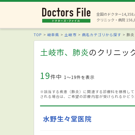
全国のドクター14,35
クリニック・病院 156,
TOP
岐阜県
土岐市
病名カテゴリから探す
肺炎
土岐市、肺炎
のクリニッ
19
件中
1〜19件を表示
※該当する疾患（肺炎）に関連する診療科を標榜して
される場合は、ご希望の診療内容が受けられるかどう
水野生々堂医院