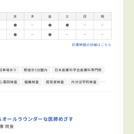
水
木
金
土
日
祝
●
－
●
●
－
－
●
－
●
－
－
－
診療時間の詳細はこちら
駐車場あり
駅徒歩5分圏内
日本皮膚科学会皮膚科専門医
心電図検査
組織検査
超音波検査
内分泌学的検査
尿検査
皮膚生
るオールラウンダーな医師めざす
康 院長