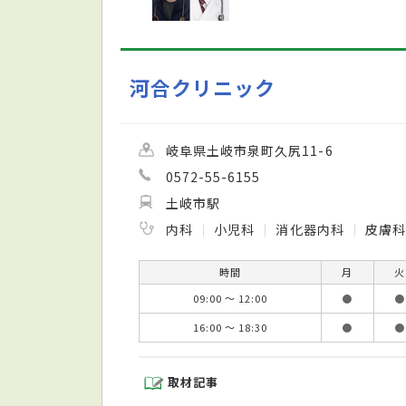
河合クリニック
岐阜県土岐市泉町久尻11-6
0572-55-6155
土岐市駅
内科
小児科
消化器内科
皮膚
時間
月
火
09:00 ～ 12:00
●
●
16:00 ～ 18:30
●
●
取材記事