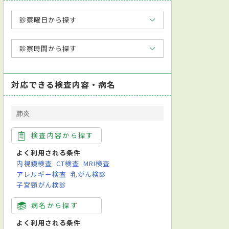
診察曜日から探す
診察時間から探す
対応できる検査内容・病名
肺炎
検査内容から探す
検
皮膚描記法
皮膚病理検査
アレルギー検査
便検査
喀痰（かく
よく利用される条件
内視鏡検査
CT検査
MRI検査
アレルギー検査
乳がん検診
子宮頸がん検診
病名から探す
よく利用される条件