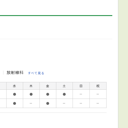
科
放射線科
すべて見る
水
木
金
土
日
祝
●
●
●
●
－
－
●
－
●
－
－
－