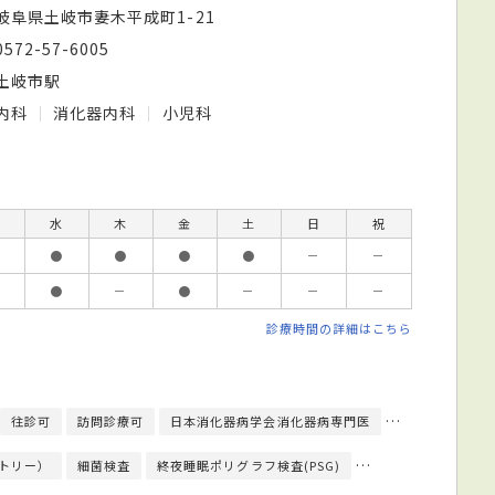
岐阜県土岐市妻木平成町1-21
0572-57-6005
土岐市駅
内科
消化器内科
小児科
水
木
金
土
日
祝
●
●
●
●
－
－
●
－
●
－
－
－
診療時間の詳細はこちら
往診可
訪問診療可
日本消化器病学会消化器病専門医
日本消化器内視
トリー）
細菌検査
終夜睡眠ポリグラフ検査(PSG)
上部内視鏡検査