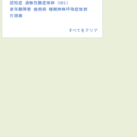
認知症
過敏性腸症候群（IBS）
更年期障害
歯周病
睡眠時無呼吸症候群
片頭痛
すべてをクリア