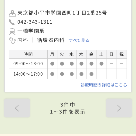
東京都小平市学園西町1丁目2番25号
042-343-1311
一橋学園駅
内科
循環器内科
すべて見る
時間
月
火
水
木
金
土
日
祝
09:00～13:00
●
●
●
●
●
●
－
－
14:00～17:00
●
●
●
●
●
－
－
－
診療時間の詳細はこちら
3件中
1〜3件を表示