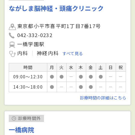
ながしま脳神経・頭痛クリニック
東京都小平市喜平町1丁目7番17号
042-332-0232
一橋学園駅
内科
神経内科
すべて見る
時間
月
火
水
木
金
土
日
祝
09:00～12:30
●
●
－
●
●
●
－
－
14:30～18:00
●
－
－
●
●
－
－
－
診療時間の詳細はこちら
診療時間外
一橋病院