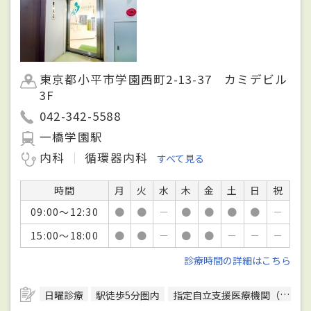
東京都小平市学園西町2-13-37 カミデビル
3F
042-342-5588
一橋学園駅
内科
循環器内科
すべて見る
時間
月
火
水
木
金
土
日
祝
09:00～12:30
●
●
－
●
●
●
●
－
15:00～18:00
●
●
－
●
●
－
－
－
診療時間の詳細はこちら
日曜診療
駅徒歩5分圏内
指定自立支援医療機関（精神通院医療）