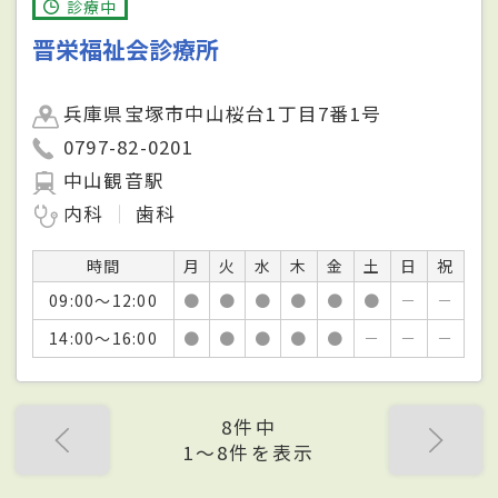
診療中
晋栄福祉会診療所
兵庫県宝塚市中山桜台1丁目7番1号
0797-82-0201
中山観音駅
内科
歯科
時間
月
火
水
木
金
土
日
祝
09:00～12:00
●
●
●
●
●
●
－
－
14:00～16:00
●
●
●
●
●
－
－
－
8件中
1〜8件を表示