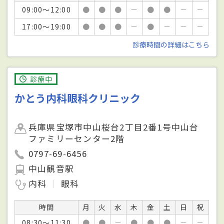
09:00～12:00
●
●
●
－
●
●
－
－
17:00～19:00
●
●
●
－
●
－
－
－
診療時間の詳細はこちら
診療中
かとう内科眼科クリニック
兵庫県宝塚市中山桜台2丁目2番1号中山台
ファミリーセンター2階
0797-69-6456
中山観音駅
内科
眼科
時間
月
火
水
木
金
土
日
祝
08:30～11:30
●
●
－
●
●
●
－
－