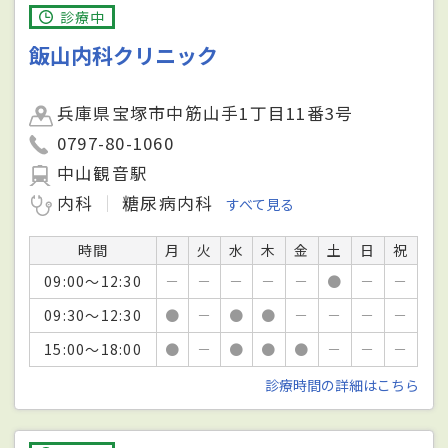
診療中
飯山内科クリニック
兵庫県宝塚市中筋山手1丁目11番3号
0797-80-1060
中山観音駅
内科
糖尿病内科
すべて見る
時間
月
火
水
木
金
土
日
祝
09:00～12:30
－
－
－
－
－
●
－
－
09:30～12:30
●
－
●
●
－
－
－
－
15:00～18:00
●
－
●
●
●
－
－
－
診療時間の詳細はこちら