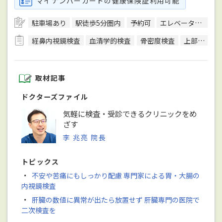
マイナンバーカードの健康保険証利用可能
駐車場あり
駅徒歩5分圏内
予約可
エレベーターあり
経鼻内視鏡検査
血清学的検査
骨密度検査
上部内視鏡検査
取材記事
ドクターズファイル
気軽に検査・受診できるクリニックをめ
ざす
李 兆亮 院長
トピックス
・
不安や苦痛にもしっかり配慮 専門家による胃・大腸の
内視鏡検査
・
肝臓の数値に異常が出たら放置せず 肝臓専門の医院で
二次検査を