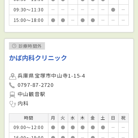
09:30～11:30
－
－
－
－
－
－
●
－
15:00～18:00
●
●
－
●
●
－
－
－
診療時間外
かば内科クリニック
兵庫県宝塚市中山寺1-15-4
0797-87-2720
中山観音駅
内科
時間
月
火
水
木
金
土
日
祝
09:00～12:00
●
●
●
●
●
●
－
－
16:00～19:00
●
●
●
－
●
－
－
－