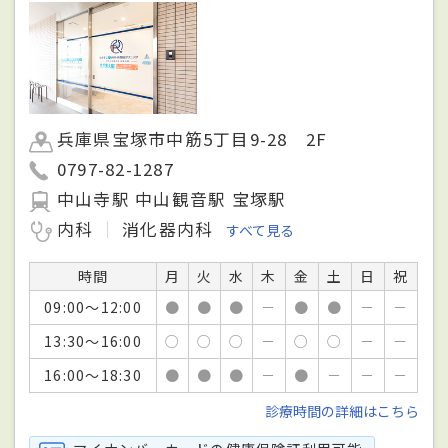
兵庫県宝塚市中筋5丁目9-28 2F
0797-82-1287
中山寺駅 中山観音駅 宝塚駅
内科
消化器内科
すべて見る
時間
月
火
水
木
金
土
日
祝
09:00～12:00
●
●
●
－
●
●
－
－
13:30～16:00
○
○
○
－
○
○
－
－
16:00～18:30
●
●
●
－
●
－
－
－
診療時間の詳細はこちら