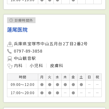
診療時間外
蓮尾医院
兵庫県宝塚市中山五月台2丁目2番2号
0797-89-3858
中山観音駅
内科
小児科
皮膚科
時間
月
火
水
木
金
土
日
祝
09:00～12:00
●
●
●
●
●
●
－
－
17:00～20:00
●
●
●
－
●
－
－
－