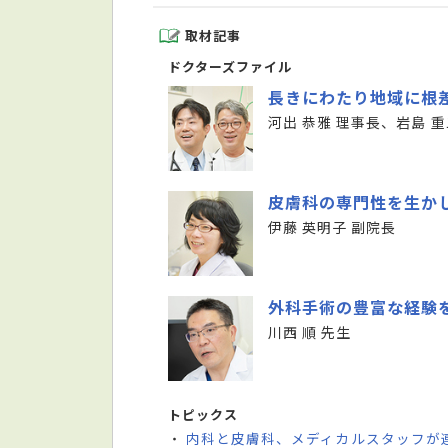
取材記事
ドクターズファイル
長きにわたり地域に根
河出 恭雅 理事長、岩島 重
皮膚科の専門性を生か
伊藤 英明子 副院長
外科手術の豊富な経験
川西 順 先生
トピックス
内科と皮膚科、メディカルスタッフが
・