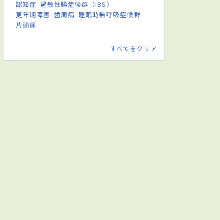
認知症
過敏性腸症候群（IBS）
更年期障害
歯周病
睡眠時無呼吸症候群
片頭痛
すべてをクリア