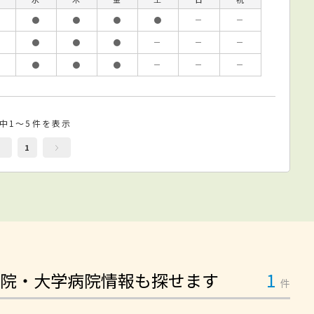
●
●
●
●
－
－
●
●
●
－
－
－
●
●
●
－
－
－
件中1～5件を表示
1
院・大学病院情報も探せます
1
件