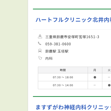
ハートフルクリニック北井内
三重県鈴鹿市安塚町宮塚1651-3
059-381-0600
鈴鹿駅 玉垣駅
内科
時間
月
火
07:30 ～ 18:00
●
－
07:30 ～ 14:00
－
●
ますずがわ神経内科クリニッ