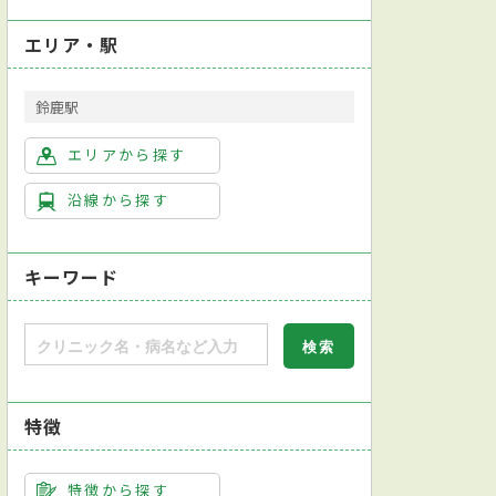
エリア・駅
鈴鹿駅
エリアから探す
沿線から探す
キーワード
特徴
学会透析専門医
尿検査
皮膚生検
便検査
ダーモスコピー検査
ホルター心電図検
特徴から探す