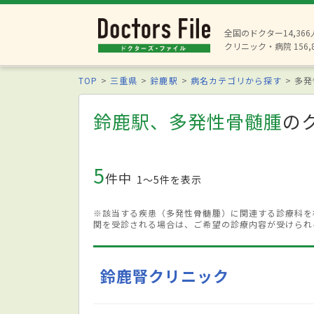
全国のドクター14,36
クリニック・病院 156,
TOP
三重県
鈴鹿駅
病名カテゴリから探す
多発
鈴鹿駅、多発性骨髄腫
の
5
件中
1〜5件を表示
※該当する疾患（多発性骨髄腫）に関連する診療科を
関を受診される場合は、ご希望の診療内容が受けられ
鈴鹿腎クリニック