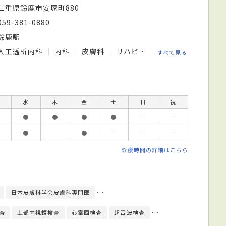
三重県鈴鹿市安塚町880
059-381-0880
鈴鹿駅
人工透析内科
内科
皮膚科
リハビリテーション科
すべて見る
水
木
金
土
日
祝
●
●
●
●
－
－
●
－
●
－
－
－
診療時間の詳細はこちら
日本皮膚科学会皮膚科専門医
日本循環器学会循環器専門医
日本透析医
査
上部内視鏡検査
心電図検査
超音波検査
透析療法
内視鏡検査