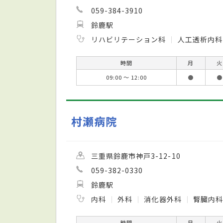
059-384-3910
鈴鹿駅
リハビリテーション科
人工透析内
時間
月
火
09:00 ～ 12:00
●
●
村瀬病院
三重県鈴鹿市神戸3-12-10
059-382-0330
鈴鹿駅
内科
外科
消化器外科
腎臓内
時間
月
火