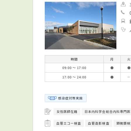
時間
月
火
09:00 ～ 17:00
●
●
17:00 ～ 24:00
●
－
感染症対策実施
女性医師在籍
日本内科学会総合内科専門医
血管エコー検査
血管造影検査
顕微鏡検