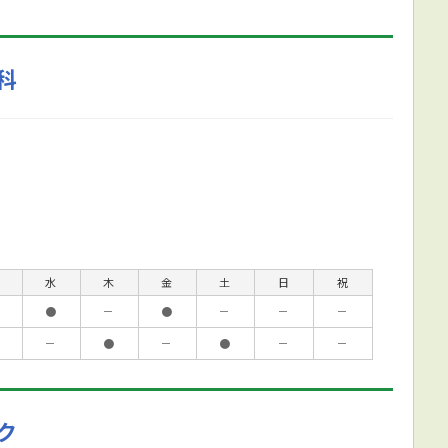
科
水
木
金
土
日
祝
●
－
●
－
－
－
－
●
－
●
－
－
ク