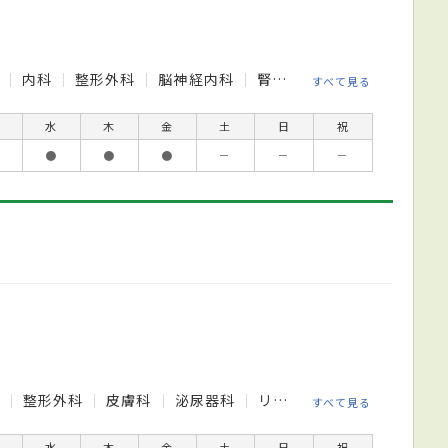
科
内科
整形外科
脳神経内科
腎臓内科
すべて見る
水
木
金
土
日
祝
●
●
●
－
－
－
科
整形外科
皮膚科
泌尿器科
リハビリテーション科
放
すべて見る
水
木
金
土
日
祝