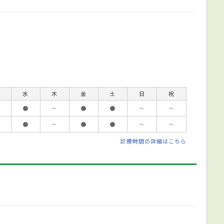
水
木
金
土
日
祝
●
－
●
●
－
－
●
－
●
●
－
－
診療時間の詳細はこちら