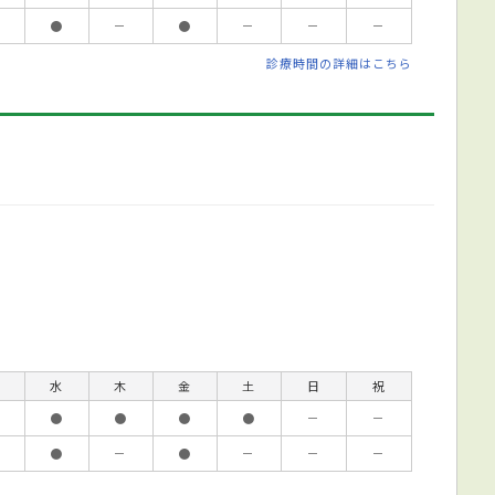
●
－
●
－
－
－
診療時間の詳細はこちら
水
木
金
土
日
祝
●
●
●
●
－
－
●
－
●
－
－
－