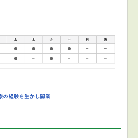
水
木
金
土
日
祝
●
●
●
●
－
－
●
－
●
－
－
－
治療の経験を生かし開業