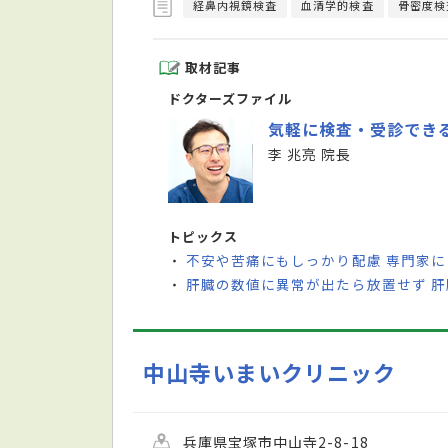
経鼻内視鏡検査
血清学的検査
骨密度検
取材記事
ドクターズファイル
気軽に検査・受診でき
李 兆亮 院長
トピックス
不安や苦痛にもしっかり配慮 専門家
・
肝臓の数値に異常が出たら放置せず 
・
中山寺いまいクリニック
兵庫県宝塚市中山寺2-8-18