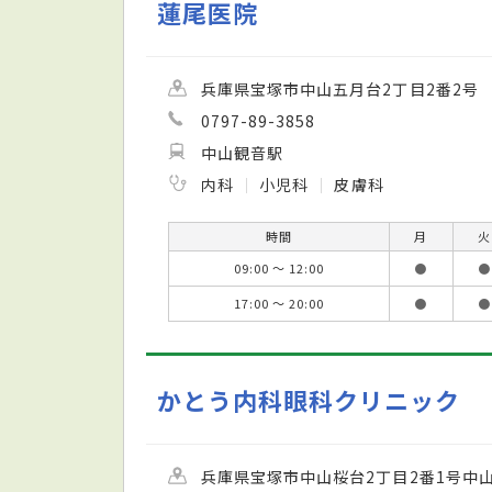
蓮尾医院
兵庫県宝塚市中山五月台2丁目2番2号
0797-89-3858
中山観音駅
内科
小児科
皮膚科
時間
月
火
09:00 ～ 12:00
●
●
17:00 ～ 20:00
●
●
かとう内科眼科クリニック
兵庫県宝塚市中山桜台2丁目2番1号中