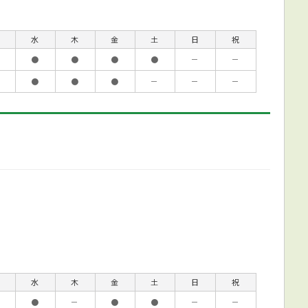
水
木
金
土
日
祝
●
●
●
●
－
－
●
●
●
－
－
－
水
木
金
土
日
祝
●
－
●
●
－
－