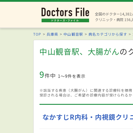
全国のドクター14,38
クリニック・病院 156,
TOP
兵庫県
中山観音駅
病名カテゴリから探す
中山観音駅、大腸がん
の
9
件中
1〜9件を表示
※該当する疾患（大腸がん）に関連する診療科を標榜
受診される場合は、ご希望の診療内容が受けられるか
なかすじR内科・内視鏡クリ