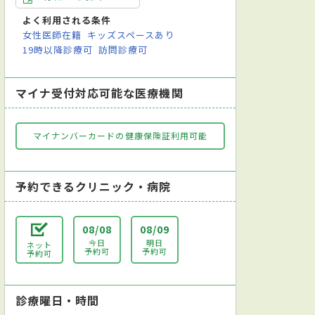
鏡（気管支鏡）検査
内視鏡検査
尿検査
便検査
レントゲン検査
よく利用される条件
女性医師在籍
キッズスペースあり
19時以降診療可
訪問診療可
マイナ受付対応可能な医療機関
マイナンバーカードの健康保険証利用可能
予約できるクリニック・病院
08/08
08/09
今日
明日
ネット
予約可
予約可
予約可
診療曜日・時間