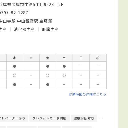
兵庫県宝塚市中筋5丁目9-28 2F
0797-82-1287
中山寺駅 中山観音駅 宝塚駅
内科
消化器内科
肝臓内科
水
木
金
土
日
祝
●
－
●
●
－
－
○
－
○
○
－
－
●
－
●
－
－
－
診療時間の詳細はこちら
エレベーターあり
クレジットカード対応
健康診断対応
日本内科学会総