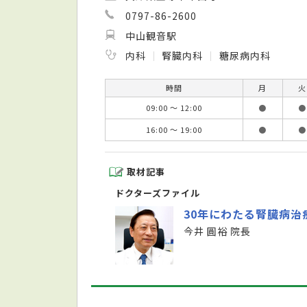
0797-86-2600
中山観音駅
内科
腎臓内科
糖尿病内科
時間
月
火
09:00 ～ 12:00
●
●
16:00 ～ 19:00
●
●
取材記事
ドクターズファイル
30年にわたる腎臓病
今井 圓裕 院長