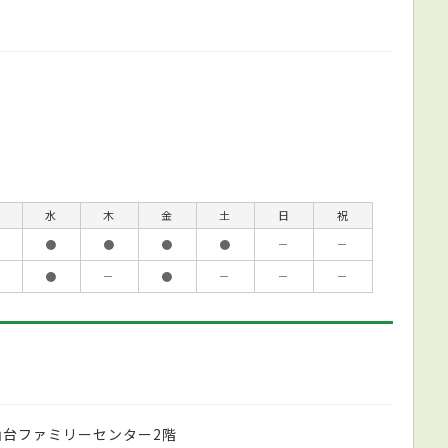
水
木
金
土
日
祝
●
●
●
●
－
－
●
－
●
－
－
－
山台ファミリーセンター2階