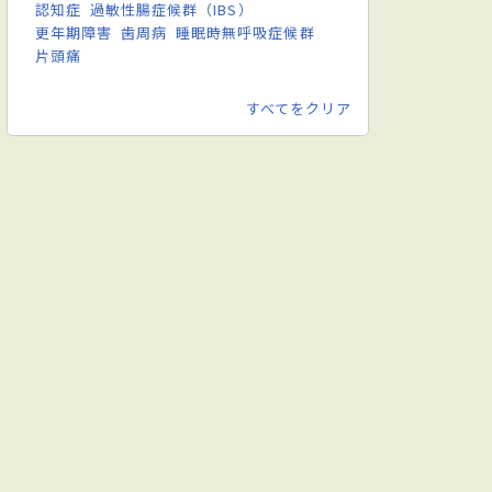
認知症
過敏性腸症候群（IBS）
更年期障害
歯周病
睡眠時無呼吸症候群
片頭痛
すべてをクリア