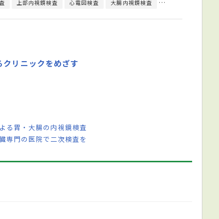
査
上部内視鏡検査
心電図検査
大腸内視鏡検査
超音波検査
内視
るクリニックをめざす
による胃・大腸の内視鏡検査
肝臓専門の医院で二次検査を