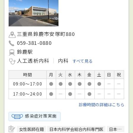
三重県鈴鹿市安塚町880
059-381-0880
鈴鹿駅
人工透析内科
内科
すべて見る
時間
月
火
水
木
金
土
日
祝
09:00～17:00
●
●
●
●
●
●
－
－
17:00～24:00
●
－
●
－
●
－
－
－
診療時間の詳細はこちら
感染症対策実施
女性医師在籍
日本内科学会総合内科専門医
日本皮膚科学会皮膚科専門医