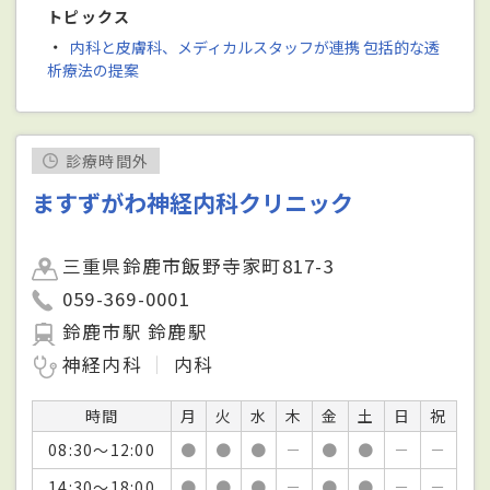
トピックス
・
内科と皮膚科、メディカルスタッフが連携 包括的な透
析療法の提案
診療時間外
ますずがわ神経内科クリニック
三重県鈴鹿市飯野寺家町817-3
059-369-0001
鈴鹿市駅 鈴鹿駅
神経内科
内科
時間
月
火
水
木
金
土
日
祝
08:30～12:00
●
●
●
－
●
●
－
－
14:30～18:00
●
●
●
－
●
●
－
－