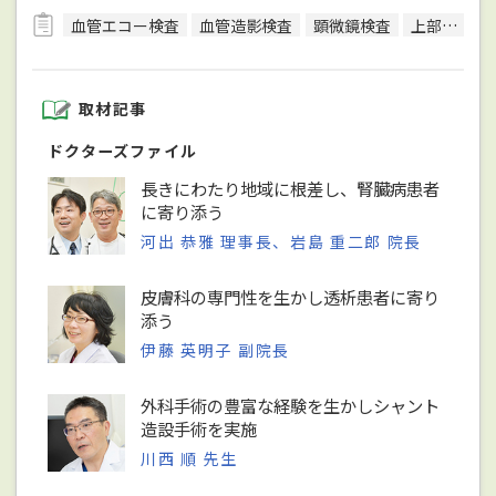
血管エコー検査
血管造影検査
顕微鏡検査
上部内視鏡検査
取材記事
ドクターズファイル
長きにわたり地域に根差し、腎臓病患者
に寄り添う
河出 恭雅 理事長、岩島 重二郎 院長
皮膚科の専門性を生かし透析患者に寄り
添う
伊藤 英明子 副院長
外科手術の豊富な経験を生かしシャント
造設手術を実施
川西 順 先生