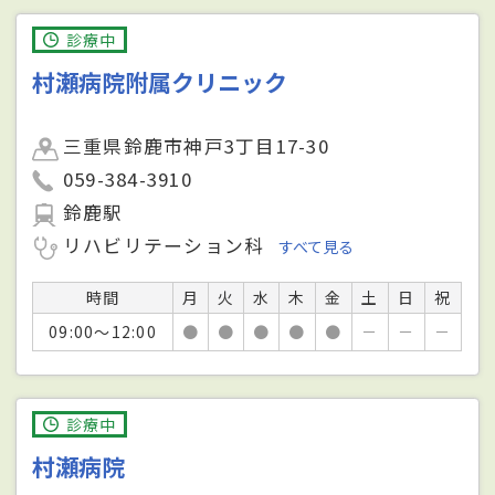
診療中
村瀬病院附属クリニック
三重県鈴鹿市神戸3丁目17-30
059-384-3910
鈴鹿駅
リハビリテーション科
すべて見る
時間
月
火
水
木
金
土
日
祝
09:00～12:00
●
●
●
●
●
－
－
－
診療中
村瀬病院