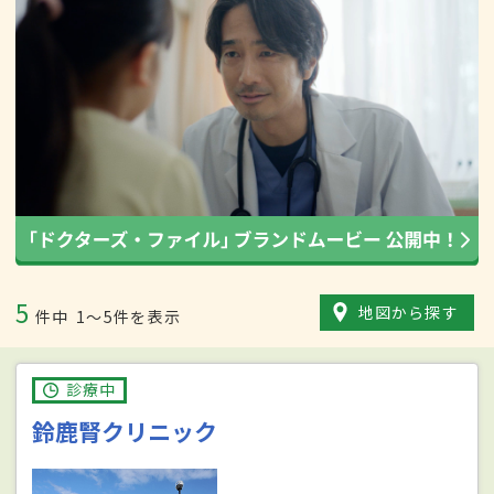
5
地図から探す
件中
1〜5件を表示
診療中
鈴鹿腎クリニック