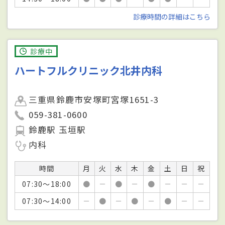
診療時間の詳細はこちら
診療中
ハートフルクリニック北井内科
三重県鈴鹿市安塚町宮塚1651-3
059-381-0600
鈴鹿駅 玉垣駅
内科
時間
月
火
水
木
金
土
日
祝
07:30～18:00
●
－
●
－
●
－
－
－
07:30～14:00
－
●
－
●
－
●
－
－