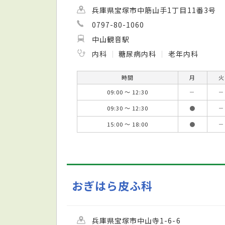
兵庫県宝塚市中筋山手1丁目11番3号
0797-80-1060
中山観音駅
内科
糖尿病内科
老年内科
時間
月
火
09:00 ～ 12:30
－
－
09:30 ～ 12:30
●
－
15:00 ～ 18:00
●
－
おぎはら皮ふ科
兵庫県宝塚市中山寺1-6-6