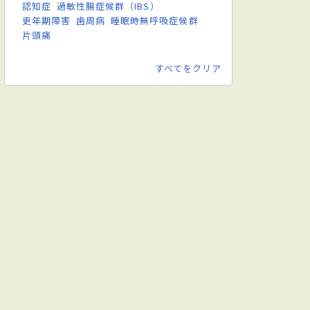
認知症
過敏性腸症候群（IBS）
更年期障害
歯周病
睡眠時無呼吸症候群
片頭痛
すべてをクリア