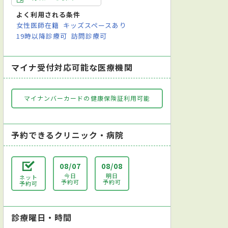
鏡（気管支鏡）検査
内視鏡検査
尿検査
便検査
レントゲン検査
よく利用される条件
女性医師在籍
キッズスペースあり
19時以降診療可
訪問診療可
マイナ受付対応可能な医療機関
マイナンバーカードの健康保険証利用可能
予約できるクリニック・病院
08/07
08/08
今日
明日
ネット
予約可
予約可
予約可
診療曜日・時間