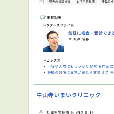
経鼻内視鏡検査
血清学的検査
骨密度検
取材記事
ドクターズファイル
気軽に検査・受診でき
李 兆亮 院長
トピックス
不安や苦痛にもしっかり配慮 専門家
・
肝臓の数値に異常が出たら放置せず 
・
中山寺いまいクリニック
兵庫県宝塚市中山寺2-8-18