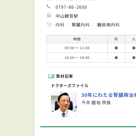
0797-86-2600
中山観音駅
内科
腎臓内科
糖尿病内科
時間
月
火
09:00 ～ 12:00
●
●
16:00 ～ 19:00
●
●
取材記事
ドクターズファイル
30年にわたる腎臓病
今井 圓裕 院長