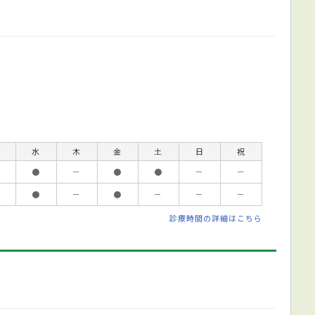
水
木
金
土
日
祝
●
－
●
●
－
－
●
－
●
－
－
－
診療時間の詳細はこちら