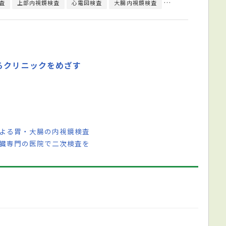
査
上部内視鏡検査
心電図検査
大腸内視鏡検査
超音波検査
内視
るクリニックをめざす
による胃・大腸の内視鏡検査
肝臓専門の医院で二次検査を