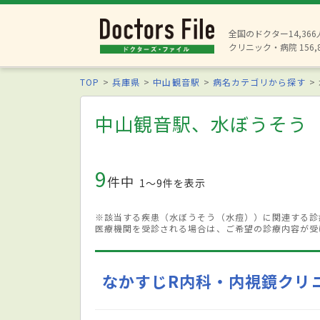
全国のドクター14,36
クリニック・病院 156,
TOP
兵庫県
中山観音駅
病名カテゴリから探す
中山観音駅、水ぼうそう
9
件中
1〜9件を表示
※該当する疾患（水ぼうそう（水痘））に関連する診
医療機関を受診される場合は、ご希望の診療内容が受
なかすじR内科・内視鏡クリ