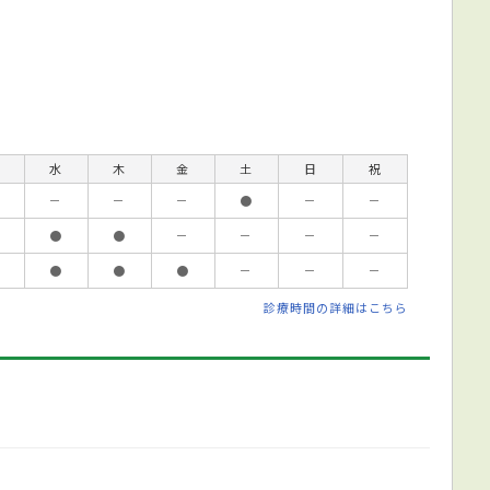
水
木
金
土
日
祝
－
－
－
●
－
－
●
●
－
－
－
－
●
●
●
－
－
－
診療時間の詳細はこちら