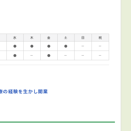
水
木
金
土
日
祝
●
●
●
●
－
－
●
－
●
－
－
－
治療の経験を生かし開業