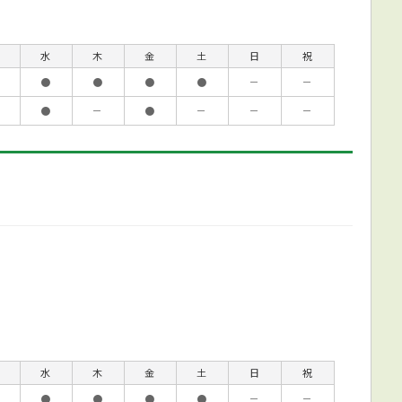
水
木
金
土
日
祝
●
●
●
●
－
－
●
－
●
－
－
－
水
木
金
土
日
祝
●
●
●
●
－
－