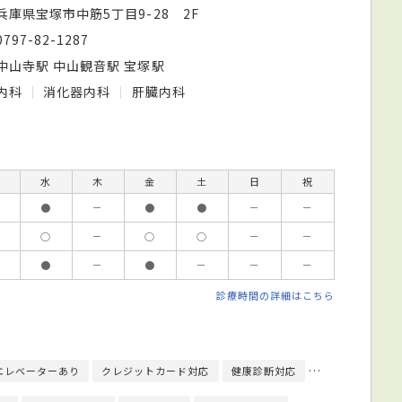
兵庫県宝塚市中筋5丁目9-28 2F
0797-82-1287
中山寺駅 中山観音駅 宝塚駅
内科
消化器内科
肝臓内科
水
木
金
土
日
祝
●
－
●
●
－
－
○
－
○
○
－
－
●
－
●
－
－
－
診療時間の詳細はこちら
エレベーターあり
クレジットカード対応
健康診断対応
日本内科学会総