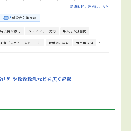
診療時間の詳細はこちら
感染症対策実施
9時以降診療可
バリアフリー対応
駅徒歩5分圏内
予約可
クレジット
検査（スパイロメトリー）
骨盤MRI検査
骨密度検査
骨量測定
細菌
般内科や救命救急などを広く経験