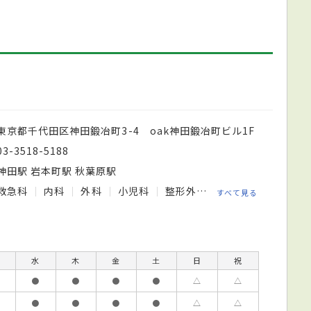
東京都千代田区神田鍛冶町3-4 oak神田鍛冶町ビル1F
03-3518-5188
神田駅 岩本町駅 秋葉原駅
救急科
内科
外科
小児科
整形外科
脳神経外科
循
すべて見る
水
木
金
土
日
祝
●
●
●
●
△
△
●
●
●
●
△
△