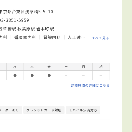
東京都台東区浅草橋5-5-10
03-3851-5959
浅草橋駅 秋葉原駅 岩本町駅
内科
循環器内科
腎臓内科
人工透析内科
すべて見る
水
木
金
土
日
祝
●
●
●
－
－
－
診療時間の詳細はこちら
ベーターあり
クレジットカード対応
モバイル決済対応