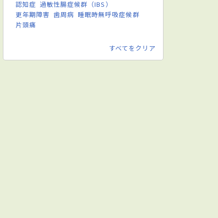
認知症
過敏性腸症候群（IBS）
更年期障害
歯周病
睡眠時無呼吸症候群
片頭痛
すべてをクリア
環器内科
呼吸器内科