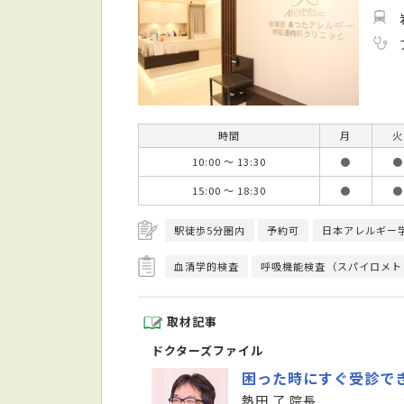
時間
月
火
10:00 ～ 13:30
●
●
15:00 ～ 18:30
●
●
駅徒歩5分圏内
予約可
日本アレルギー
血清学的検査
呼吸機能検査（スパイロメト
取材記事
ドクターズファイル
困った時にすぐ受診で
熱田 了 院長