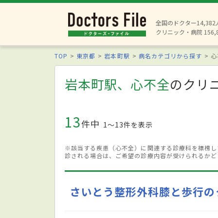
全国のドクター14,38
クリニック・病院 156,
TOP
東京都
岩本町駅
病名カテゴリから探す
心
岩本町駅、心不全
のクリ
13
件中
1〜13件を表示
※該当する疾患（心不全）に関連する診療科を標榜し
診される場合は、ご希望の診療内容が受けられるかど
さいとう整形外科膝と歩行の