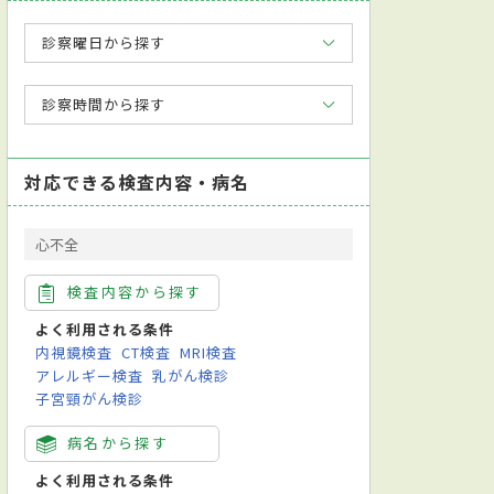
診察曜日から探す
診察時間から探す
対応できる検査内容・病名
心不全
検査内容から探す
ラフ検査(PSG)
心電図検査
迅速抗原キット検査
舌下免疫療法
CP
よく利用される条件
内視鏡検査
CT検査
MRI検査
アレルギー検査
乳がん検診
子宮頸がん検診
病名から探す
よく利用される条件