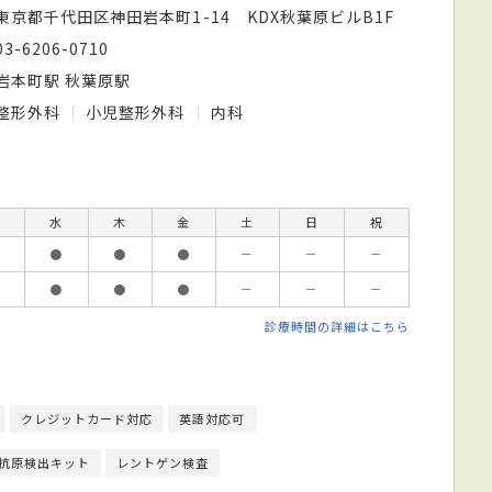
東京都千代田区神田岩本町1-14 KDX秋葉原ビルB1F
03-6206-0710
岩本町駅 秋葉原駅
整形外科
小児整形外科
内科
水
木
金
土
日
祝
●
●
●
－
－
－
●
●
●
－
－
－
診療時間の詳細はこちら
クレジットカード対応
英語対応可
抗原検出キット
レントゲン検査