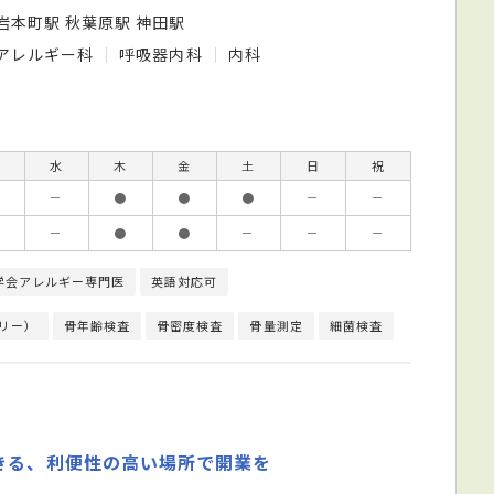
岩本町駅 秋葉原駅 神田駅
アレルギー科
呼吸器内科
内科
水
木
金
土
日
祝
－
●
●
●
－
－
－
●
●
－
－
－
学会アレルギー専門医
英語対応可
リー）
骨年齢検査
骨密度検査
骨量測定
細菌検査
終夜睡眠ポリグ
きる、利便性の高い場所で開業を