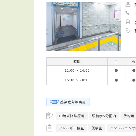
時間
月
火
11:00 ～ 14:00
●
●
15:30 ～ 20:30
●
●
感染症対策実施
19時以降診療可
駅徒歩5分圏内
予約可
アレルギー検査
便検査
インフルエンザ