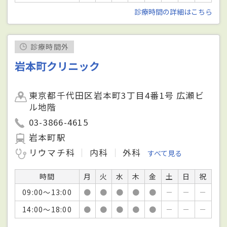
診療時間の詳細はこちら
診療時間外
岩本町クリニック
東京都千代田区岩本町3丁目4番1号 広瀬ビ
ル地階
03-3866-4615
岩本町駅
リウマチ科
内科
外科
すべて見る
時間
月
火
水
木
金
土
日
祝
09:00～13:00
●
●
●
●
●
－
－
－
14:00～18:00
●
●
●
●
●
－
－
－