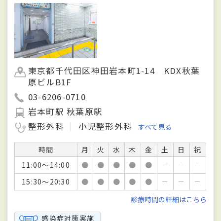
東京都千代田区神田岩本町1-14 KDX秋葉
原ビルB1F
03-6206-0710
岩本町駅 秋葉原駅
整形外科
小児整形外科
すべて見る
時間
月
火
水
木
金
土
日
祝
11:00～14:00
●
●
●
●
●
－
－
－
15:30～20:30
●
●
●
●
●
－
－
－
診療時間の詳細はこちら
感染症対策実施