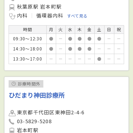
秋葉原駅 岩本町駅
内科
循環器内科
すべて見る
時間
月
火
水
木
金
土
日
祝
09:30～12:30
●
－
●
●
●
●
－
－
14:30～18:00
●
－
●
●
●
－
－
－
13:30～17:00
－
－
－
－
－
●
－
－
診療時間外
ひだまり神田診療所
東京都千代田区東神田2-4-6
03-5829-5208
岩本町駅