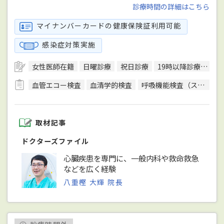
診療時間の詳細はこちら
マイナンバーカードの健康保険証利用可能
感染症対策実施
女性医師在籍
日曜診療
祝日診療
19時以降診療可
バ
血管エコー検査
血清学的検査
呼吸機能検査（スパイロメトリー）
取材記事
ドクターズファイル
心臓疾患を専門に、一般内科や救命救急
などを広く経験
八重樫 大輝 院長