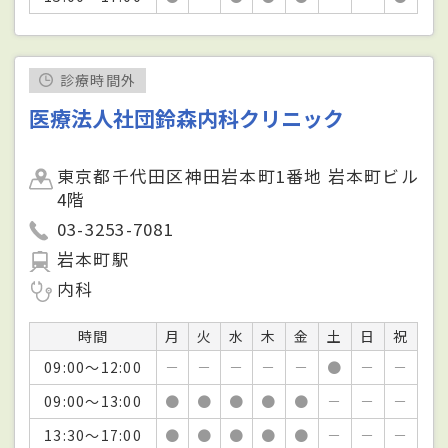
診療時間外
医療法人社団鈴森内科クリニック
東京都千代田区神田岩本町1番地 岩本町ビル
4階
03-3253-7081
岩本町駅
内科
時間
月
火
水
木
金
土
日
祝
09:00～12:00
－
－
－
－
－
●
－
－
09:00～13:00
●
●
●
●
●
－
－
－
13:30～17:00
●
●
●
●
●
－
－
－