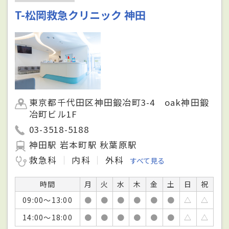
T-松岡救急クリニック 神田
東京都千代田区神田鍛冶町3-4 oak神田鍛
冶町ビル1F
03-3518-5188
神田駅 岩本町駅 秋葉原駅
救急科
内科
外科
すべて見る
時間
月
火
水
木
金
土
日
祝
09:00～13:00
●
●
●
●
●
●
△
△
14:00～18:00
●
●
●
●
●
●
△
△