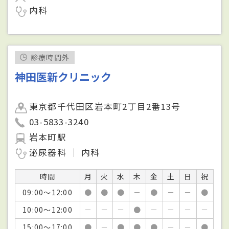
内科
診療時間外
神田医新クリニック
東京都千代田区岩本町2丁目2番13号
03-5833-3240
岩本町駅
泌尿器科
内科
時間
月
火
水
木
金
土
日
祝
09:00～12:00
●
●
●
－
●
－
－
●
10:00～12:00
－
－
－
●
－
－
－
－
15:00～17:00
●
－
●
●
●
－
－
●