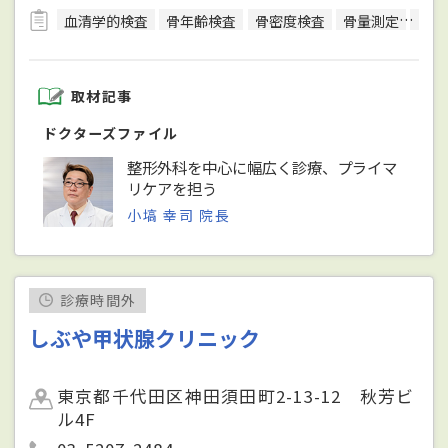
血清学的検査
骨年齢検査
骨密度検査
骨量測定
手根
取材記事
ドクターズファイル
整形外科を中心に幅広く診療、プライマ
リケアを担う
小塙 幸司 院長
診療時間外
しぶや甲状腺クリニック
東京都千代田区神田須田町2-13-12 秋芳ビ
ル4F