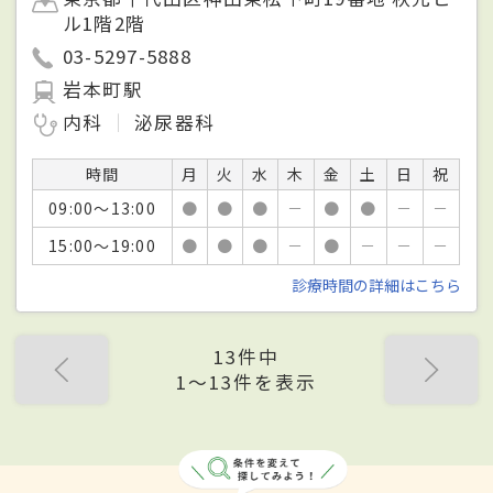
ル1階2階
03-5297-5888
岩本町駅
内科
泌尿器科
時間
月
火
水
木
金
土
日
祝
09:00～13:00
●
●
●
－
●
●
－
－
15:00～19:00
●
●
●
－
●
－
－
－
診療時間の詳細はこちら
13件中
1〜13件を表示