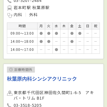
03-5207-2484
岩本町駅 秋葉原駅
内科
外科
時間
月
火
水
木
金
土
日
祝
09:00～13:00
●
●
●
－
●
●
－
－
14:00～18:00
●
●
－
－
●
－
－
－
14:00～17:00
－
－
●
－
－
－
－
－
診療時間外
秋葉原内科シンシアクリニック
東京都千代田区神田佐久間町1-6-5 アキ
バ・トリム B1F
03-3518-5205