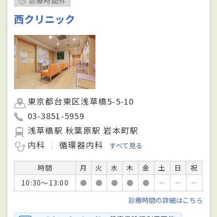
診療時間外
西クリニック
東京都台東区浅草橋5-5-10
03-3851-5959
浅草橋駅 秋葉原駅 岩本町駅
内科
循環器内科
すべて見る
時間
月
火
水
木
金
土
日
祝
10:30～13:00
●
●
●
●
●
－
－
－
診療時間の詳細はこちら