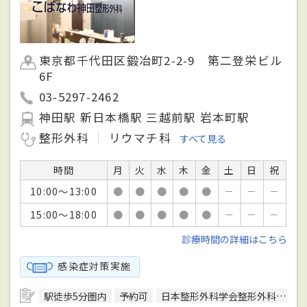
東京都千代田区鍛冶町2-2-9 第二登栄ビル
6F
03-5297-2462
神田駅 新日本橋駅 三越前駅 岩本町駅
整形外科
リウマチ科
すべて見る
時間
月
火
水
木
金
土
日
祝
10:00～13:00
●
●
●
●
●
－
－
－
15:00～18:00
●
●
●
●
●
－
－
－
診療時間の詳細はこちら
感染症対策実施
駅徒歩5分圏内
予約可
日本整形外科学会整形外科専門医