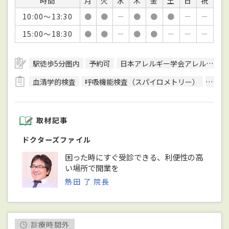
時間
月
火
水
木
金
土
日
祝
10:00～13:30
●
●
－
●
●
●
－
－
15:00～18:30
●
●
－
●
●
－
－
－
駅徒歩5分圏内
予約可
日本アレルギー学会アレルギー専門医
血清学的検査
呼吸機能検査（スパイロメトリー）
骨年
取材記事
ドクターズファイル
困った時にすぐ受診できる、利便性の高
い場所で開業を
熱田 了 院長
診療時間外