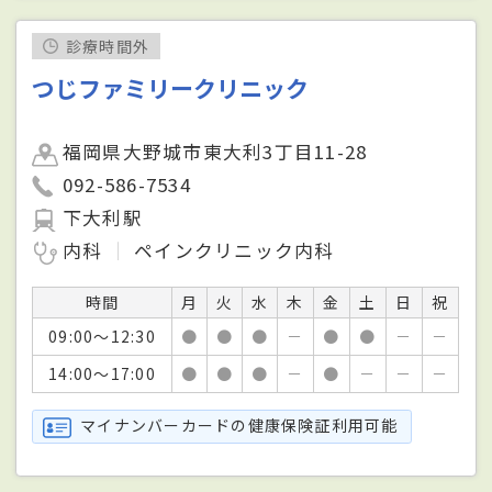
診療時間外
つじファミリークリニック
福岡県大野城市東大利3丁目11-28
092-586-7534
下大利駅
内科
ペインクリニック内科
時間
月
火
水
木
金
土
日
祝
09:00～12:30
●
●
●
－
●
●
－
－
14:00～17:00
●
●
●
－
●
－
－
－
マイナンバーカードの健康保険証利用可能