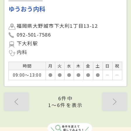
ゆうおう内科
福岡県大野城市下大利1丁目13-12
092-501-7586
下大利駅
内科
時間
月
火
水
木
金
土
日
祝
09:00～13:00
●
●
●
●
●
●
－
－
6件中
1〜6件を表示