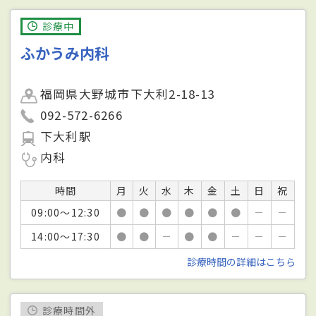
診療中
ふかうみ内科
福岡県大野城市下大利2-18-13
092-572-6266
下大利駅
内科
時間
月
火
水
木
金
土
日
祝
09:00～12:30
●
●
●
●
●
●
－
－
14:00～17:30
●
●
－
●
●
－
－
－
診療時間の詳細はこちら
診療時間外