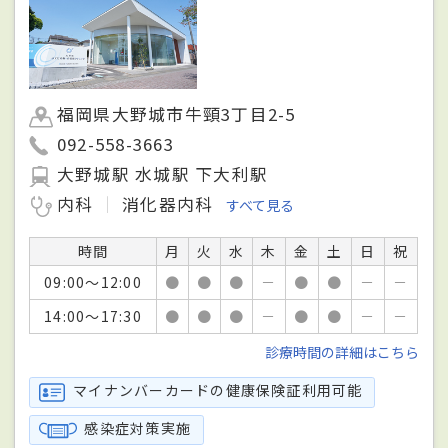
福岡県大野城市牛頸3丁目2-5
092-558-3663
大野城駅 水城駅 下大利駅
内科
消化器内科
すべて見る
時間
月
火
水
木
金
土
日
祝
09:00～12:00
●
●
●
－
●
●
－
－
14:00～17:30
●
●
●
－
●
●
－
－
診療時間の詳細はこちら
マイナンバーカードの健康保険証利用可能
感染症対策実施