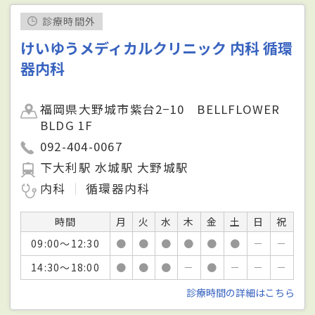
診療時間外
けいゆうメディカルクリニック 内科 循環
器内科
福岡県大野城市紫台2−10 BELLFLOWER
BLDG 1F
092-404-0067
下大利駅 水城駅 大野城駅
内科
循環器内科
時間
月
火
水
木
金
土
日
祝
09:00～12:30
●
●
●
●
●
●
－
－
14:30～18:00
●
●
●
－
●
－
－
－
診療時間の詳細はこちら