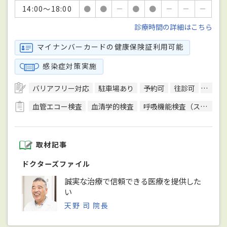
14:00～18:00
●
●
－
●
●
－
－
－
診療時間の詳細はこちら
マイナンバーカードの健康保険証利用可能
感染症対策実施
バリアフリー対応
駐車場あり
予約可
往診可
訪問診
血管エコー検査
血清学的検査
呼吸機能検査（スパイロメトリー）
取材記事
ドクターズファイル
誠実な治療で信頼できる医療を提供した
い
天野 司 院長