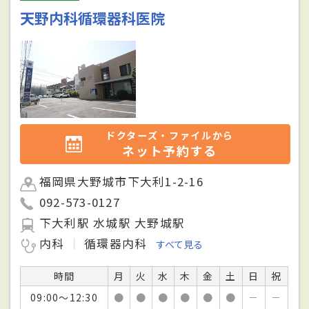
天野内科循環器科医院
ドクターズ・ファイルから
ネット予約する
福岡県大野城市下大利1-2-16
092-573-0127
下大利駅 水城駅 大野城駅
内科
循環器内科
すべて見る
時間
月
火
水
木
金
土
日
祝
09:00～12:30
●
●
●
●
●
●
－
－