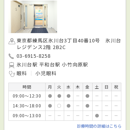
東京都練馬区氷川台3丁目40番10号 氷川台
レジデンス2階 2B2C
03-6915-8258
氷川台駅 平和台駅 小竹向原駅
眼科
小児眼科
時間
月
火
水
木
金
土
日
祝
09:00～12:30
●
●
●
－
●
－
－
－
14:30～18:00
●
○
●
－
●
－
－
－
09:00～13:00
－
－
－
－
－
●
－
－
診療時間の詳細はこちら