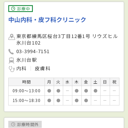
診療中
中山内科・皮フ科クリニック
東京都練馬区桜台3丁目12番1号 リウズヒル
氷川台102
03-3994-7151
氷川台駅
内科
皮膚科
時間
月
火
水
木
金
土
日
祝
09:00～13:00
●
●
－
●
●
●
－
－
15:00～18:30
●
●
－
●
●
－
－
－
診療時間外