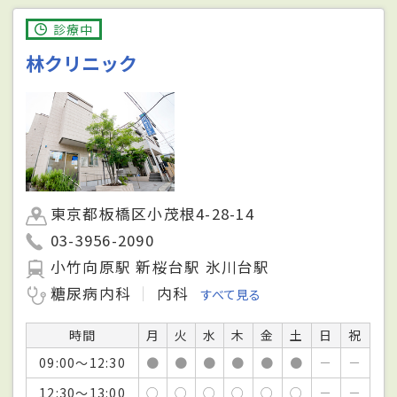
診療中
林クリニック
東京都板橋区小茂根4-28-14
03-3956-2090
小竹向原駅 新桜台駅 氷川台駅
糖尿病内科
内科
すべて見る
時間
月
火
水
木
金
土
日
祝
09:00～12:30
●
●
●
●
●
●
－
－
12:30～13:00
○
○
○
○
○
○
－
－