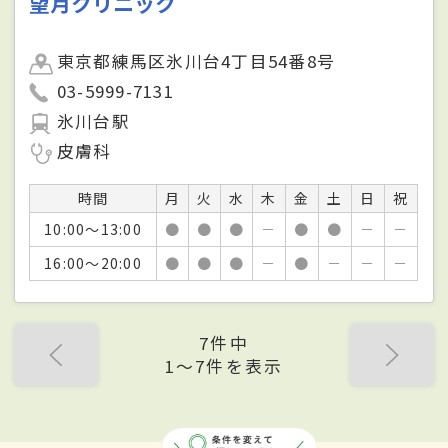
望月クリニック
東京都練馬区氷川台4丁目54番8号
03-5999-7131
氷川台駅
皮膚科
時間
月
火
水
木
金
土
日
祝
10:00～13:00
●
●
●
－
●
●
－
－
16:00～20:00
●
●
●
－
●
－
－
－
7件中
1〜7件を表示