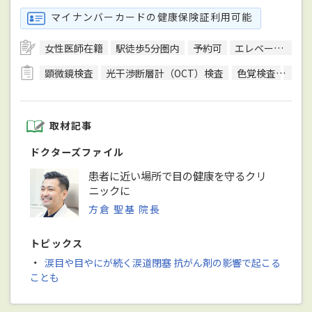
マイナンバーカードの健康保険証利用可能
女性医師在籍
駅徒歩5分圏内
予約可
エレベーターあり
顕微鏡検査
光干渉断層計（OCT）検査
色覚検査
生体
取材記事
ドクターズファイル
患者に近い場所で目の健康を守るクリ
ニックに
方倉 聖基 院長
トピックス
・
涙目や目やにが続く涙道閉塞 抗がん剤の影響で起こる
ことも