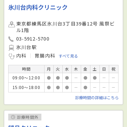
氷川台内科クリニック
東京都練馬区氷川台3丁目39番12号 風祭ビ
ル1階
03-5912-5700
氷川台駅
内科
胃腸内科
すべて見る
時間
月
火
水
木
金
土
日
祝
09:00～12:00
●
●
●
－
●
●
－
－
15:00～18:00
●
●
●
－
●
－
－
－
診療時間の詳細はこちら
診療時間外