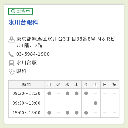
診療中
氷川台眼科
東京都練馬区氷川台3丁目38番8号 M＆Rビ
ル1階、2階
03-5984-1900
氷川台駅
眼科
時間
月
火
水
木
金
土
日
祝
09:30～12:30
●
－
●
●
●
－
－
－
09:30～13:00
－
－
－
－
－
●
－
－
15:00～18:00
●
－
●
●
●
－
－
－