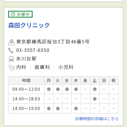
診療中
森田クリニック
東京都練馬区桜台3丁目46番5号
03-3557-6350
氷川台駅
内科
皮膚科
小児科
時間
月
火
水
木
金
土
日
祝
09:00～12:00
●
●
●
●
－
●
－
－
14:00～18:00
－
－
－
－
－
●
－
－
14:00～19:00
●
●
－
●
－
－
－
－
診療時間の詳細はこちら