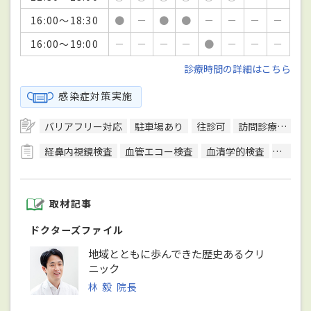
16:00～18:30
●
－
●
●
－
－
－
－
16:00～19:00
－
－
－
－
●
－
－
－
診療時間の詳細はこちら
感染症対策実施
バリアフリー対応
駐車場あり
往診可
訪問診療可
日
経鼻内視鏡検査
血管エコー検査
血清学的検査
呼吸機
取材記事
ドクターズファイル
地域とともに歩んできた歴史あるクリ
ニック
林 毅 院長