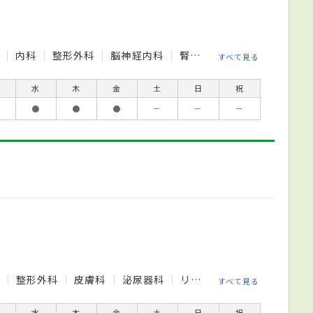
科
内科
整形外科
脳神経内科
腎臓内科
すべて見る
水
木
金
土
日
祝
●
●
●
－
－
－
科
整形外科
皮膚科
泌尿器科
リハビリテーション科
放
すべて見る
水
木
金
土
日
祝