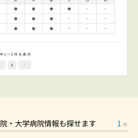
●
●
●
●
－
－
●
●
●
－
－
－
●
●
●
－
－
－
件中1～5件を表示
1
院・大学病院情報も探せます
1
件