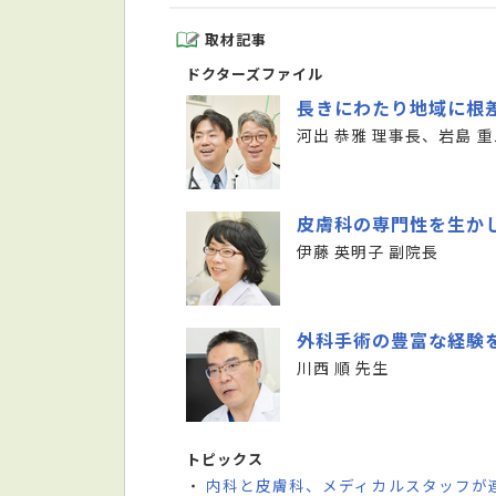
取材記事
ドクターズファイル
長きにわたり地域に根
河出 恭雅 理事長、岩島 重
皮膚科の専門性を生か
伊藤 英明子 副院長
外科手術の豊富な経験
川西 順 先生
トピックス
内科と皮膚科、メディカルスタッフが
・