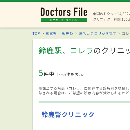
全国のドクター14,38
クリニック・病院 156,
TOP
三重県
鈴鹿駅
病名カテゴリから探す
コレ
鈴鹿駅、コレラ
のクリニ
5
件中
1〜5件を表示
※該当する疾患（コレラ）に関連する診療科を標榜し
診される場合は、ご希望の診療内容が受けられるかど
鈴鹿腎クリニック