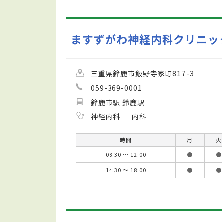
ますずがわ神経内科クリニッ
三重県鈴鹿市飯野寺家町817-3
059-369-0001
鈴鹿市駅 鈴鹿駅
神経内科
内科
時間
月
火
08:30 ～ 12:00
●
●
14:30 ～ 18:00
●
●