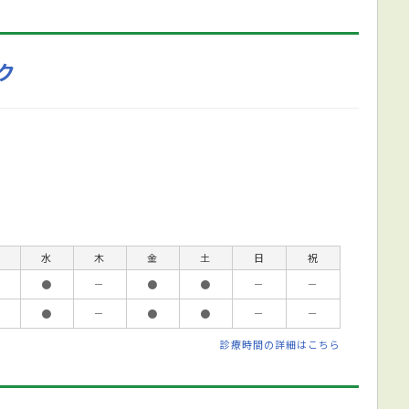
ク
水
木
金
土
日
祝
●
－
●
●
－
－
●
－
●
●
－
－
診療時間の詳細はこちら