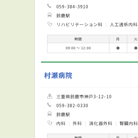
059-384-3910
鈴鹿駅
リハビリテーション科
人工透析内
時間
月
火
09:00 ～ 12:00
●
●
村瀬病院
三重県鈴鹿市神戸3-12-10
059-382-0330
鈴鹿駅
内科
外科
消化器外科
腎臓内
時間
月
火