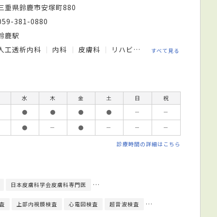
三重県鈴鹿市安塚町880
059-381-0880
鈴鹿駅
人工透析内科
内科
皮膚科
リハビリテーション科
すべて見る
水
木
金
土
日
祝
●
●
●
●
－
－
●
－
●
－
－
－
診療時間の詳細はこちら
日本皮膚科学会皮膚科専門医
日本循環器学会循環器専門医
日本透析医
査
上部内視鏡検査
心電図検査
超音波検査
透析療法
内視鏡検査