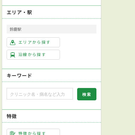
エリア・駅
鈴鹿駅
エリアから探す
沿線から探す
キーワード
特徴
学会透析専門医
尿検査
皮膚生検
便検査
ダーモスコピー検査
ホルター心電図検
特徴から探す