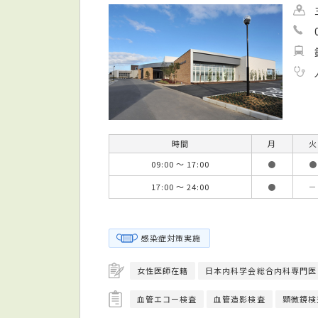
時間
月
火
09:00 ～ 17:00
●
●
17:00 ～ 24:00
●
－
感染症対策実施
女性医師在籍
日本内科学会総合内科専門医
血管エコー検査
血管造影検査
顕微鏡検