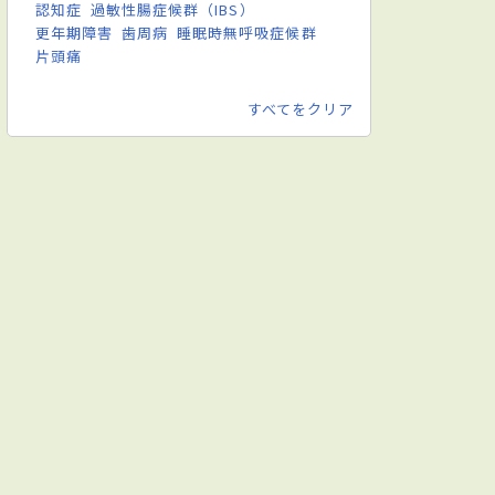
認知症
過敏性腸症候群（IBS）
更年期障害
歯周病
睡眠時無呼吸症候群
片頭痛
すべてをクリア