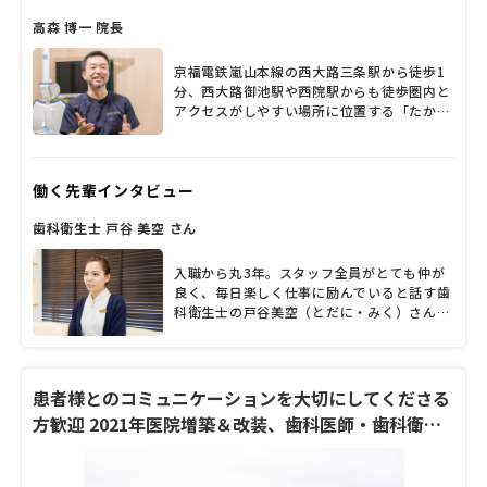
高森 博一 院長
京福電鉄嵐山本線の西大路三条駅から徒歩1
分、西大路御池駅や西院駅からも徒歩圏内と
アクセスがしやすい場所に位置する「たかも
り歯科医院」。高森博一院長が「来院しやす
い雰囲気のクリニックにしたい」との思いで
こだわった内装や設備が整い、アロマの香り
働く先輩インタビュー
が漂うアットホームな空間だ。この場所に惚
れ込み2010年に同院を開業した高森院長だ
歯科衛生士 戸谷 美空 さん
ったが、2年ほど前、歯科医師として行き詰
まりを感じ、葛藤を覚えていたのだと明か
す。それを打ち破ったのが「Keep28」とい
入職から丸3年。スタッフ全員がとても仲が
う言葉との出会いだった。28本、すべての歯
良く、毎日楽しく仕事に励んでいると話す歯
を保ったまま生涯を過ごすことをめざしてい
科衛生士の戸谷美空（とだに・みく）さん。
く言葉だが、それが容易ではないことは言う
風通しの良い職場で、若手の意見も積極的に
までもない。「Keep28」の発信を歯科医師
採用されるなどやりがいを持てる環境だと話
の使命として取り組んでいる高森院長に熱い
します。楽しみながらスキルアップできると
思いを聞いた。
いう「たかもり歯科医院」の働きやすさや、
患者様とのコミュニケーションを大切にしてくださる
戸谷さんの仕事のやりがいなど、ざっくばら
方歓迎 2021年医院増築＆改装、歯科医師・歯科衛生
んに話を聞きました。
士・助手、募集中です