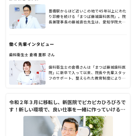
豊橋駅からほど近いこの地で45年以上にわた
り診療を続ける「まつば藤城歯科医院」。院
長兼理事長の藤城直也先生は、愛知学院大学
歯学部卒業後、九州大学大学院歯学研究院口
腔機能修復学講座歯周病学分野で歯学博士を
取得。その後は、へき地での歯科診療や口腔
働く先輩インタビュー
外科の研鑽を積み、大学病院の麻酔科で全身
管理のノウハウを学び、各大学や講義に足を
歯科衛生士 倉橋 里那 さん
運び矯正治療の技術を修得するなど、一流の
歯科医師をめざし歩んできた。藤城理事長は
外来診療に携わるだけでなく、法人を束ねる
歯科衛生士の倉橋さんは「まつば藤城歯科医
立場から職員の勤務環境の充実・教育体制の
院」に新卒で入って以来、院長や先輩スタッ
構築にも注力。「職員がともに学び成長し、
フのサポート、整えられた教育制度によりス
やりがいや生きがいを感じて仕事に励めれ
キルアップしてきました。入職2年目にし
ば、診療の質も向上し、患者さんの健康維
て、早くも歯科衛生士のサブリーダーを務め
持、ひいてはより良い街づくりに貢献できる
ています。「スタッフの仲が良いし、患者さ
と考えます」と、力強く語る藤城理事長に、
んも親切な方が多い」という倉橋さんに、仕
令和２年３月に移転し、新医院でピカピカひろびろで
さまざまな話を聞いた。
事のやりがいや院内の雰囲気、働きやすさの
す！新しい環境で、良い仕事を一緒に作っていける衛
理由など同院の職場について、お話を伺いま
生士さん大募集です！
した。