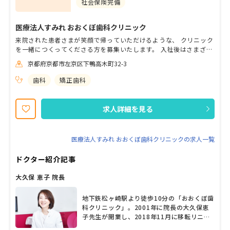
社会保険完備
医療法人すみれ おおくぼ歯科クリニック
来院された患者さまが笑顔で帰っていただけるような、 クリニック
を一緒につくってくださる方を募集いたします。 入社後はさまざま
なスキルを身に着けていくことが可能です。 先輩スタッフと切磋琢
京都府京都市左京区下鴨高木町32-3
磨しながらお仕事に取り組める環境です♪ クリニックでは、ハロウ
ィンやクリスマス以外にもイベントを企画しています！ 患者さま・
歯科
矯正歯科
スタッフ両者ともに楽しんでいただけるクリニックです。 （「アナ
タの企画」によってたくさんの方に喜んでいただけるかも･･･♪）
求人詳細を見る
医療法人すみれ おおくぼ歯科クリニックの求人一覧
ドクター紹介記事
大久保 恵子 院長
地下鉄松ヶ崎駅より徒歩10分の「おおくぼ歯
科クリニック」。2001年に院長の大久保恵
子先生が開業し、2018年11月に移転リニュ
ーアルした。大久保院長の希望を詰め込んだ