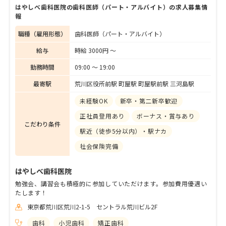
はやしべ歯科医院の歯科医師（パート・アルバイト）の求人募集情
報
職種（雇用形態）
歯科医師（パート・アルバイト）
給与
時給 3000円 〜
勤務時間
09:00 〜 19:00
最寄駅
荒川区役所前駅 町屋駅 町屋駅前駅 三河島駅
未経験OK
新卒・第二新卒歓迎
正社員登用あり
ボーナス・賞与あり
こだわり条件
駅近（徒歩5分以内）・駅ナカ
社会保険完備
はやしべ歯科医院
勉強会、講習会も積極的に参加していただけます。参加費用優遇い
たします！
東京都荒川区荒川2-1-5 セントラル荒川ビル2F
歯科
小児歯科
矯正歯科