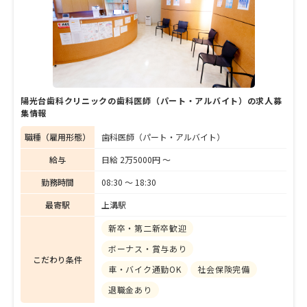
先進の情報をキャッチできるようアンテナを
張り、常に研鑽を欠かさないという林邉院長
に、開院40周年を迎えるにあたり、同院の歩
みや診療の特徴、そして今後の展望について
話を聞いた。
陽光台歯科クリニックの歯科医師（パート・アルバイト）の求人募
集情報
職種（雇用形態）
歯科医師（パート・アルバイト）
給与
日給 2万5000円 〜
勤務時間
08:30 〜 18:30
最寄駅
上溝駅
新卒・第二新卒歓迎
ボーナス・賞与あり
こだわり条件
車・バイク通勤OK
社会保険完備
退職金あり