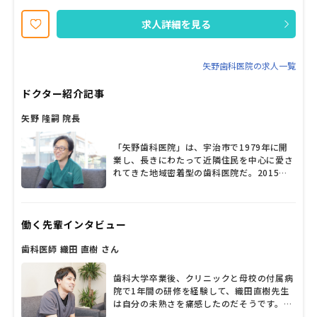
れ成長をサポートしてくれます。 分からないことは、院長・先輩歯
科医師が その都度フォローアップしていきます。 マニュアルもあ
求人詳細を見る
り安心して成長していけます。 あなたのヤル気を是非活かしに来て
ください
矢野歯科医院の求人一覧
ドクター紹介記事
矢野 隆嗣 院長
「矢野歯科医院」は、宇治市で1979年に開
業し、長きにわたって近隣住民を中心に愛さ
れてきた地域密着型の歯科医院だ。2015年4
月から新たに矢野隆嗣（やの・たかつぐ）先
生が院長を引き継ぎ、多くのスタッフととも
に患者に寄り添った診療を提供している。院
働く先輩インタビュー
内は大きな吹抜けが印象的で、開放感たっぷ
り。「いつも笑い声が絶えないんですよ」と
歯科医師 織田 直樹 さん
矢野院長が話すとおり、待合室はスタッフと
患者の気さくなやりとりがあちこちから聞こ
え、クリニックとは思えないほどの和やかな
歯科大学卒業後、クリニックと母校の付属病
雰囲気が漂っている。患者にとって心地良い
院で1年間の研修を経験して、織田直樹先生
歯科医院づくりを追求しているという矢野院
は自分の未熟さを痛感したのだそうです。多
長に、診療に対する思いについてたっぷり語
くのことを学んでスキルアップしたいと切望