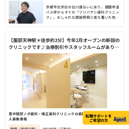
京都市左京区の白川通沿いにあり、銀閣寺道
バス停からすぐの「フジバヤシ歯科クリニッ
ク」。おしゃれな間接照明と落ち着いた色合
いの院内で、スタッフがいつも笑顔で温かく
患者を出迎える。「患者さんに気持ち良く通
っていただくためには、やはり心が大切です
よね」と快活に話すのは、院長を務める藤林
【服部天神駅＊徒歩約2分】今年2月オープンの新設の
晃一郎先生。気さくで明るい言葉からポジテ
クリニックです♪治療割引やスタッフルームがあり、
ィブなパワーがあふれる魅力的な歯科医師
髪色ネイル自由です♪
で、診療の傍ら勉強会や左京歯科医師会の活
動にも熱心に取り組んでいるという。そんな
藤林院長に、クリニックの現況や治療コンセ
プト、過去の出会いから新たな取り組みにつ
いて、たっぷりと語ってもらった。
豊中服部ノボ歯科・矯正歯科クリニックの歯科医師（正職員）の求
転職サポートを
人募集情報
ご希望の方
職種（雇用形態）
歯科医師（正職員）