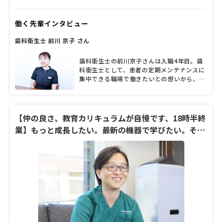
同院は、インテリアの一つ一つにこだわり、
高級感あふれる空間となっている。また、バ
働く先輩インタビュー
リアフリーの院内は、北欧型の完全個室の診
療室、滅菌消毒設備、キッズスペースなどを
歯科衛生士 前川 京子 さん
備え、動線に配慮。専門性の高い手術に対応
できる環境も整えている。診療では虫歯や歯
周病の治療はもちろん、健康な口内環境を維
歯科衛生士の前川京子さんは入職4年目。歯
持するための予防歯科に注力。ブラッシング
科衛生士として、患者の定期メンテナンスに
指導や、食事に関する指導も特徴の一つだ。
集中できる職場で働きたいとの想いから、予
「歯を大事にしたいと思う多くの方に来院し
防歯科に注力している「おおくぼ歯科クリニ
ていただきたいです」と笑顔で語る大久保院
ック」への入職を決めたそうです。こちらの
長に、予防歯科の重要性や今後の展望につい
クリニックでは治療とメンテナンスでフロア
て語ってもらった。
が分かれていて、歯科衛生士も個室で診療に
【仲の良さ、教育カリキュラムが自慢です、18時半終
専念できることから、スタッフは互いに高め
業】もっと成長したい。最新の機器で学びたい。そん
合い成長する意欲を持って仕事に取り組んで
な方に最適です！
いるそうです。研修カリキュラムが充実して
いるという同院の雰囲気や、業務内容につい
て、話を聞きました。