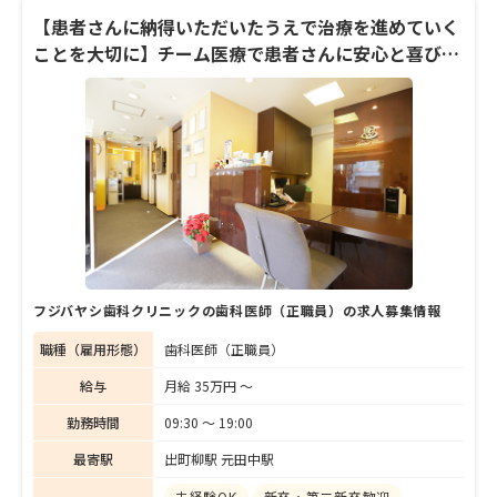
だ。「あらゆる治療を習得したい」と妥協を
【患者さんに納得いただいたうえで治療を進めていく
許さず、一般歯科からインプラント治療、義
ことを大切に】チーム医療で患者さんに安心と喜びを
歯まで幅広く対応。顎顔面矯正の他、スポー
提供します！
ツマウスガードも扱い、子供やスポーツ愛好
家たちの歯の健康維持にも積極的に取り組
む。夕方の取材にも関わらず、笑顔を絶やさ
ない大野院長。「また来たよという軽い気持
ちで通ってほしい」と言うその言葉には、地
域医療を支えたいという思いがにじんでい
た。今回は、25周年たった心境や展望などを
聞いた。
フジバヤシ歯科クリニックの歯科医師（正職員）の求人募集情報
職種（雇用形態）
歯科医師（正職員）
給与
月給 35万円 〜
勤務時間
09:30 〜 19:00
最寄駅
出町柳駅 元田中駅
未経験OK
新卒・第二新卒歓迎