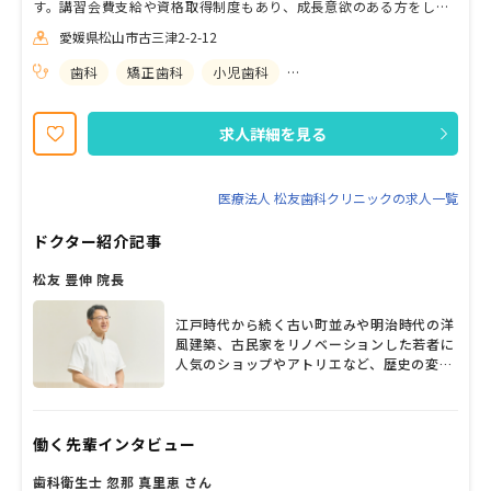
す。講習会費支給や資格取得制度もあり、成長意欲のある方をしっ
かりとサポートする体制が整っております。家賃補助など充実し待
愛媛県松山市古三津2-2-12
遇を用意しておりますので、安心して長く勤められる環境です。夏
季・冬季休暇のほかに、１週間の休暇が取得でき、ワークライフバ
歯科
矯正歯科
小児歯科
歯科口腔外科
ランスを保ちながら無理なく働くことが可能です。現在４名のドク
ター、９名の幅広い年齢層の歯科衛生士が在籍しており、女性ドク
ターを含め、適切な指導担当歯科医師・歯科衛生士が丁寧に指導し
求人詳細を見る
ますのでご安心ください。18時終業ですのでプライベートも充実で
す。経験のあるママも多く活躍している職場です。
医療法人 松友歯科クリニックの求人一覧
ドクター紹介記事
松友 豊伸 院長
江戸時代から続く古い町並みや明治時代の洋
風建築、古民家をリノベーションした若者に
人気のショップやアトリエなど、歴史の変遷
が感じられる松山市古三津。1995年の開業
以来、地域のかかりつけ医としてたくさんの
患者から親しまれているのは「松友歯科クリ
働く先輩インタビュー
ニック」だ。院長の松友豊伸先生がそれぞれ
の専門を持つ歯科医師4人やスタッフと連携
歯科衛生士 忽那 真里恵 さん
し、子どもから高齢者まで幅広い診療を行っ