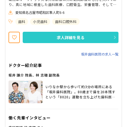
り、真に地域に根差した歯科医療、口腔衛生、栄養管理、そして歯
科の枠にとらわれない包括的な心と体のケアを目指しています。 地
愛知県名古屋市昭和区隼人町6-6
域の皆様の更なる期待に応えるべく、現在は歯科衛生士、管理栄養
士を絶賛募集中です。 在宅の患者様に綿密な口腔ケアや歯科治療、
歯科
小児歯科
歯科口腔外科
適切な栄養管理やアドバイスなど、堅実ながらも型にとらわれない
新しい仕事に挑戦してみませんか？ 特に管理栄養士さんには施設や
病院の中では経験できないキャリアを積んでいただけると思いま
求人詳細を見る
す。少しでも興味が湧いたらぜひ気軽にご相談を、当院のHPにもた
くさんの情報のせていますのでぜひご覧ください。
坂井歯科医院の求人一覧
ドクター紹介記事
坂井 謙介 院長、林 志穂 副院長
いりなか駅から歩いて約3分の場所にある
「坂井歯科医院」。80歳まで歯を20本残す
という「8020」運動を立ち上げた歯科医師
の一人である父の想いを引き継ぎ、2008年
に坂井謙介先生が院長に就任。林志穂副院長
が小児歯科を中心に診療している。地域に貢
働く先輩インタビュー
献したいという信念のもと日々診療に懸命に
取り組み、「患者さんを生涯にわたって診る