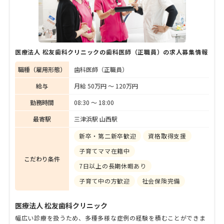
医療法人 松友歯科クリニックの歯科医師（正職員）の求人募集情報
職種（雇用形態）
歯科医師（正職員）
給与
月給 50万円 〜 120万円
勤務時間
08:30 〜 18:00
最寄駅
三津浜駅 山西駅
新卒・第二新卒歓迎
資格取得支援
子育てママ在籍中
こだわり条件
7日以上の長期休暇あり
子育て中の方歓迎
社会保険完備
医療法人 松友歯科クリニック
幅広い診療を扱うため、多種多様な症例の経験を積むことができま