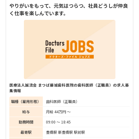
る医院でありたい」という院長の想いのも
やりがいをもって、元気はつらつ、社員どうしが仲良
と、結婚後も変わらず勤務を続け、現在は主
く仕事を楽しんでいます。
任として後輩の指導にも注力されている忽那
さん。長く働いているからこそ見えてくる
「松友歯科クリニック」の職場環境や女性と
しての働き方について、話を聞きました。
医療法人誠流会 まつば藤城歯科医院の歯科医師（正職員）の求人募
集情報
職種（雇用形態）
歯科医師（正職員）
給与
月給 44万円 〜
勤務時間
09:00 〜 18:45
最寄駅
豊橋駅 新豊橋駅 駅前駅