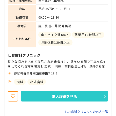
職種（雇用形態）
歯科医師（正職員）
給与
月給 35万円 〜 70万円
勤務時間
09:00 〜 18:30
最寄駅
勝川駅 春日井駅 味美駅
車・バイク通勤OK
残業月10時間以下
こだわり条件
年間休日120日以上
しお歯科クリニック
様々な悩みを抱えて来院される患者様に、温かい笑顔で丁寧な応対
をしてくれる方を募集します。 現在、歯科衛生士4名、助手3名在
籍。完全週休２日＋祝休、有給取得率も高く、プライベートも充実
愛知県春日井市如意申町7-15-8
させながら長く安定して働くことができる環境です。 お昼休憩は、
院内で過ごしてもおうちに帰っていただいても構いません。 忘年会
歯科
小児歯科
や誕生日のお祝いもあります。 自分の意見を自由に言える環境で、
のびのびとお仕事しませんか？ 患者様とのコミュニケーションを大
切にしてくださる方大歓迎です！ まずはお気軽にご相談下さい！
求人詳細を見る
しお歯科クリニックの求人一覧