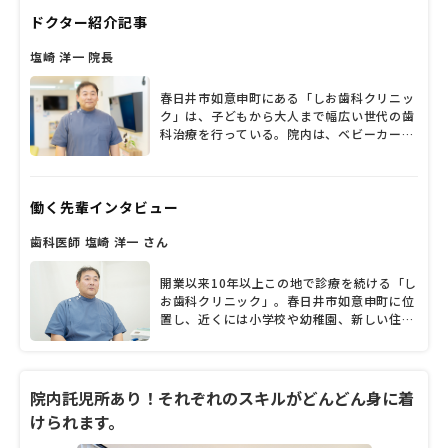
ドクター紹介記事
塩崎 洋一 院長
春日井市如意申町にある「しお歯科クリニッ
ク」は、子どもから大人まで幅広い世代の歯
科治療を行っている。院内は、ベビーカーや
車いすの移動に配慮した広めの設計で圧迫感
がなく、リラックスして治療を受けられそう
だ。塩崎洋一院長は、東京歯科大学を卒業
働く先輩インタビュー
後、開業医のもとで研鑽を積んできた。周り
の人に対して気を配り、いつも優しい塩崎先
歯科医師 塩崎 洋一 さん
生の人柄とこれまでに培ってきた経験は、ス
タッフや患者からも信頼を集める。先生の人
柄に関するクチコミで来院する患者も多いそ
開業以来10年以上この地で診療を続ける「し
うだ。患者に合った治療を心がける塩崎先生
お歯科クリニック」。春日井市如意申町に位
に、歯科医師を志した経緯や、診療への思い
置し、近くには小学校や幼稚園、新しい住宅
を話してもらった。
も建ち並び、ファミリー層も多く住む地域で
す。開業した塩崎洋一院長の優しく包み込む
ような人柄も相まって、幅広い年齢層の患者
さんに親しまれています。何よりも患者さん
院内託児所あり！それぞれのスキルがどんどん身に着
とのコミュニケーションを大切にしている塩
けられます。
崎院長。その診療スタイルは、患者さんの気
持ちに寄り添ったぬくもりと丁寧さにあふれ