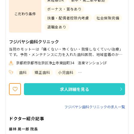
ボーナス・賞与あり
こだわり条件
扶養・配偶者控除内考慮
社会保険完備
退職金あり
フジバヤシ歯科クリニック
当院のモットーは「痛くない・怖くない・我慢しなくていい治療」
です。予防・メンテナンスに力を入れた歯科医院、地域密着のかか
りつけ医として貢献できるよう尽力しています。 スタッフへの待遇
京都府京都市左京区浄土寺東田町34 洛東マンション1F
にも力を入れており、休日休暇の充実や、先進設備も整え、高度な
スキルの取得も目指せる環境です。 また患者さんに真摯に向き合う
歯科
矯正歯科
小児歯科
歯科口腔外科
ことができる環境なので、技術以外の部分も成長させられる環境だ
と思います。 20代～70代のスタッフが活躍しています。新しい機
械の操作などに戸惑いがないようサポート体制も整えています。 経
求人詳細を見る
験やブランクは問いません！まずは、見学だけでもOK！皆様のご応
募お待ちしております。
フジバヤシ歯科クリニックの求人一覧
ドクター紹介記事
藤林 晃一郎 院長