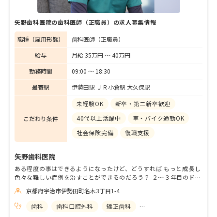
矢野歯科医院の歯科医師（正職員）の求人募集情報
職種（雇用形態）
歯科医師（正職員）
給与
月給 35万円 〜 40万円
勤務時間
09:00 〜 18:30
最寄駅
伊勢田駅 ＪＲ小倉駅 大久保駅
未経験OK
新卒・第二新卒歓迎
40代以上活躍中
車・バイク通勤OK
こだわり条件
社会保険完備
復職支援
矢野歯科医院
ある程度の事はできるようになったけど、どうすれば もっと成長し
色々な難しい症例を治すことができるのだろう？ ２～３年目のドク
ターなら当たり前にこんな悩みを抱えるものではないでしょうか？
京都府宇治市伊勢田町名木3丁目1-4
そこで大切になってくるのは、より良い先輩に教えてもらえること
当院にはそのためのカリキュラムがあります。2年目、3年目とより
歯科
歯科口腔外科
矯正歯科
小児歯科
伸びていくため。 また院長が直接教えてくれ、アシストについてく