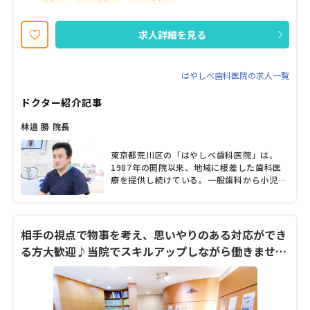
求人詳細を見る
はやしべ歯科医院の求人一覧
ドクター紹介記事
林邉 勝 院長
東京都荒川区の「はやしべ歯科医院」は、
1987年の開院以来、地域に根差した歯科医
療を提供し続けている。一般歯科から小児歯
科、矯正歯科、インプラント治療まで幅広い
診療を行う。2004年に院長に就任した林邉
勝先生は、患者とのコミュニケーションを大
切にしている。口腔内の様子だけでなく、全
相手の視点で物事を考え、思いやりのある対応ができ
身の状態や何げない日常会話も一つ一つ丁寧
る方大歓迎♪当院でスキルアップしながら働きません
に聞き、信頼関係を構築。林邉院長を頼り
か？
に、親子で通院する患者や遠方から通院する
患者も少なくないという。予防歯科を軸にし
た診療を行う一方で、新しい医療技術の導入
にも積極的に取り組んでいる。歯科に関する