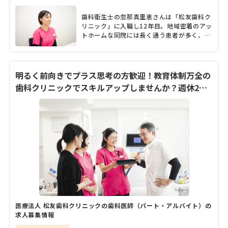
ている。常に時代の流れや患者のニーズを意
識して、院内の改装や設備投資を続けてきた
歯科衛生士の忽那真里恵さんは「松友歯科ク
という松友院長に、診療方針や患者層、力を
リニック」に入職し12年目。地域密着のアッ
入れていること、今後の展望など、たっぷり
トホームな同院には長く通う患者が多く、
と話を聞いた。
「患者さまと寄り添い、コミュニケーション
を深めていけることは大きなやりがい」だそ
うです。「結婚・出産後も長く勤めてもらえ
る医院でありたい」という院長の想いのも
明るく前向きでプラス思考の方歓迎！教育体制万全の
と、結婚後も変わらず勤務を続け、現在は主
歯科クリニックでスキルアップしませんか？週休2日
任として後輩の指導にも注力されている忽那
制・18時終業
さん。長く働いているからこそ見えてくる
「松友歯科クリニック」の職場環境や女性と
しての働き方について、話を聞きました。
医療法人 松友歯科クリニックの歯科医師（パート・アルバイト）の
求人募集情報