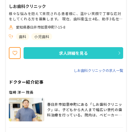
しお歯科クリニック
様々な悩みを抱えて来院される患者様に、温かい笑顔で丁寧な応対
をしてくれる方を募集します。 現在、歯科衛生士4名、助手3名在
籍。完全週休２日＋祝休、有給取得率も高く、プライベートも充実
愛知県春日井市如意申町7-15-8
させながら長く安定して働くことができる環境です。 お昼休憩は、
院内で過ごしてもおうちに帰っていただいても構いません。 忘年会
歯科
小児歯科
や誕生日のお祝いもあります。 自分の意見を自由に言える環境で、
のびのびとお仕事しませんか？ 患者様とのコミュニケーションを大
切にしてくださる方大歓迎です！ まずはお気軽にご相談下さい！
求人詳細を見る
しお歯科クリニックの求人一覧
ドクター紹介記事
塩崎 洋一 院長
春日井市如意申町にある「しお歯科クリニッ
ク」は、子どもから大人まで幅広い世代の歯
科治療を行っている。院内は、ベビーカーや
車いすの移動に配慮した広めの設計で圧迫感
がなく、リラックスして治療を受けられそう
だ。塩崎洋一院長は、東京歯科大学を卒業