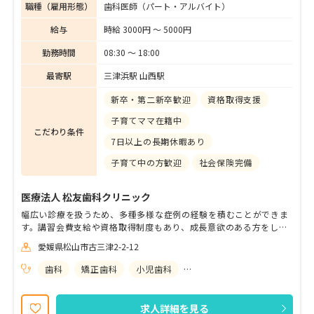
職種（雇用形態）
歯科医師（パート・アルバイト）
給与
時給 3000円 〜 5000円
勤務時間
08:30 〜 18:00
最寄駅
三津浜駅 山西駅
新卒・第二新卒歓迎
資格取得支援
子育てママ在籍中
こだわり条件
7日以上の長期休暇あり
子育て中の方歓迎
社会保険完備
医療法人 松友歯科クリニック
幅広い診療を扱うため、多種多様な症例の経験を積むことができま
す。講習会費支給や資格取得制度もあり、成長意欲のある方をしっ
かりとサポートする体制が整っております。家賃補助など充実し待
愛媛県松山市古三津2-2-12
遇を用意しておりますので、安心して長く勤められる環境です。夏
季・冬季休暇のほかに、１週間の休暇が取得でき、ワークライフバ
歯科
矯正歯科
小児歯科
歯科口腔外科
ランスを保ちながら無理なく働くことが可能です。現在４名のドク
ター、９名の幅広い年齢層の歯科衛生士が在籍しており、女性ドク
ターを含め、適切な指導担当歯科医師・歯科衛生士が丁寧に指導し
求人詳細を見る