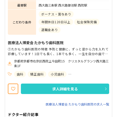
最寄駅
西大路三条駅 西大路御池駅 西院駅
ボーナス・賞与あり
年間休日120日以上
社会保険完備
こだわり条件
退職金あり
医療法人博愛会 たかもり歯科医院
①たかもり歯科医院の特徴 予防と健康に、ずっと昔から力を入れて
診療しています！1日でも長く、1本でも多く、一生を自分の歯で過
ごして欲しいそのために一度治療したら二度と治療しなくていいよ
京都府京都市右京区西院上今田町15 クリスタルグランツ西大路三
うに、お口の健康を守り続ける歯科医院を目指しています。 ②求め
条1F
る人物像 ・思いやりや、いつも笑顔でいるような方 ・周りとの協
調性、スピード感や状況判断に優れたり、全体を観る意識がある方
歯科
矯正歯科
小児歯科
歯科口腔外科
・ホスピタリティやお客様満足についても考える意識がある方 この
ような方が当院にフィットすると思います。 医院見学も行っており
ますので、ご応募お待ちしております！ （※95%以上が見学から面
求人詳細を見る
接して採用）
医療法人博愛会 たかもり歯科医院の求人一覧
ドクター紹介記事