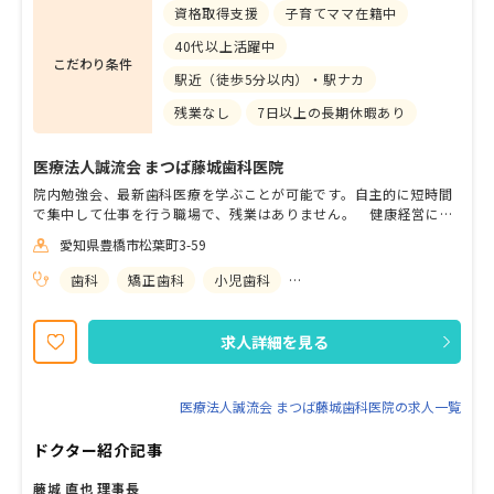
資格取得支援
子育てママ在籍中
40代以上活躍中
こだわり条件
駅近（徒歩5分以内）・駅ナカ
残業なし
7日以上の長期休暇あり
医療法人誠流会 まつば藤城歯科医院
院内勉強会、最新歯科医療を学ぶことが可能です。自主的に短時間
で集中して仕事を行う職場で、残業はありません。 健康経営に取
り組んでおり、 職員のチームをワークを大切にしています。
愛知県豊橋市松葉町3-59
歯科
矯正歯科
小児歯科
歯科口腔外科
求人詳細を見る
医療法人誠流会 まつば藤城歯科医院の求人一覧
ドクター紹介記事
藤城 直也 理事長