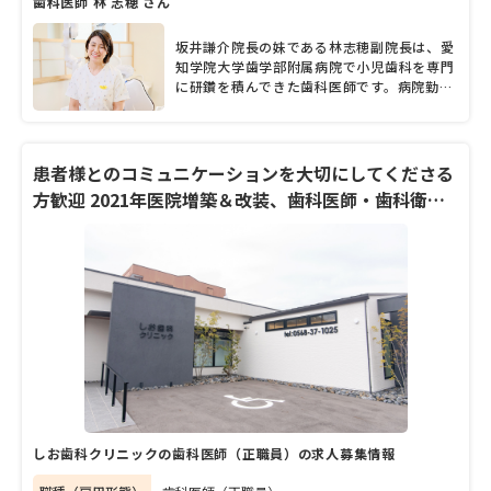
歯科医師 林 志穂 さん
ということを大切にしています」と坂井院長
と林副院長は口をそろえる。障害がある人の
診療や訪問診療にも注力し、分け隔てなく診
坂井謙介院長の妹である林志穂副院長は、愛
ることにも重きを置いているという2人が話
知学院大学歯学部附属病院で小児歯科を専門
す言葉の端々からは、地域の人たちへの温か
に研鑽を積んできた歯科医師です。病院勤務
い想いや歯科診療に真摯に向き合う誠実さが
と並行して実家である「坂井歯科医院」の診
にじみ出ている。そんな坂井院長と林副院長
療にも携わり、2010年頃より常勤の歯科医
に、開業からの変化や力を入れている治療、
師となりました。2019年春に移転新築した
大切しているモットーなど、たっぷりと話を
同院。歯科医師や歯科衛生士、歯科助手や受
患者様とのコミュニケーションを大切にしてくださる
聞いた。
付スタッフなど、多くの職員が力を合わせな
方歓迎 2021年医院増築＆改装、歯科医師・歯科衛生
がら、患者さんの診療にあたります。多職種
士・助手、募集中です
によるチーム連携が魅力とのことで、林副院
長も専門性や得意分野が異なる歯科医師やス
タッフと働く中で「日々たくさんの刺激をも
らっています」とにっこり。また林副院長
は、プライベートでは2児の母として子育て
にも奮闘中とのこと。取材では、職場として
の魅力やスタッフの人柄などについて、詳し
く聞きました。
しお歯科クリニックの歯科医師（正職員）の求人募集情報