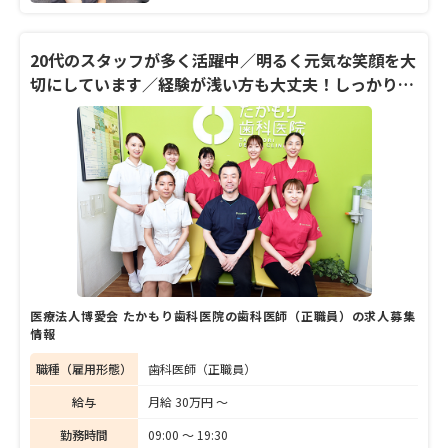
ってもらった。
して、矢野歯科医院で初の勤務医としてのキ
ャリアをスタートさせました。
20代のスタッフが多く活躍中／明るく元気な笑顔を大
切にしています／経験が浅い方も大丈夫！しっかりと
スタッフみんなで教育！
医療法人博愛会 たかもり歯科医院の歯科医師（正職員）の求人募集
情報
職種（雇用形態）
歯科医師（正職員）
給与
月給 30万円 〜
勤務時間
09:00 〜 19:30