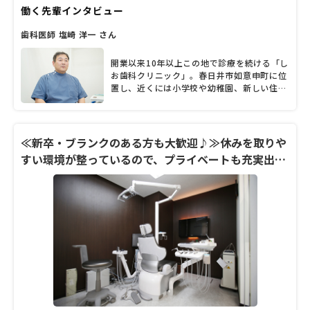
働く先輩インタビュー
後、開業医のもとで研鑽を積んできた。周り
の人に対して気を配り、いつも優しい塩崎先
歯科医師 塩崎 洋一 さん
生の人柄とこれまでに培ってきた経験は、ス
タッフや患者からも信頼を集める。先生の人
柄に関するクチコミで来院する患者も多いそ
開業以来10年以上この地で診療を続ける「し
うだ。患者に合った治療を心がける塩崎先生
お歯科クリニック」。春日井市如意申町に位
に、歯科医師を志した経緯や、診療への思い
置し、近くには小学校や幼稚園、新しい住宅
を話してもらった。
も建ち並び、ファミリー層も多く住む地域で
す。開業した塩崎洋一院長の優しく包み込む
ような人柄も相まって、幅広い年齢層の患者
さんに親しまれています。何よりも患者さん
≪新卒・ブランクのある方も大歓迎♪≫休みを取りや
とのコミュニケーションを大切にしている塩
すい環境が整っているので、プライベートも充実出来
崎院長。その診療スタイルは、患者さんの気
ますよ☆
持ちに寄り添ったぬくもりと丁寧さにあふれ
たものです。メンテナンスで通う患者さんに
も、歯科衛生士さんに任せきるのではなく、
必ず顔を出すことを大切にしているそう。3
代、4代と通ってもらえるようなクリニック
をめざし地域に根づいた診療を提供している
塩崎院長に、クリニックの魅力や大切にして
いる想いについて、話を聞きました。