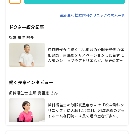
ますのでご安心ください。18時終業ですのでプライベートも充実で
す。経験のあるママも多く活躍している職場です。
医療法人 松友歯科クリニックの求人一覧
ドクター紹介記事
松友 豊伸 院長
江戸時代から続く古い町並みや明治時代の洋
風建築、古民家をリノベーションした若者に
人気のショップやアトリエなど、歴史の変遷
が感じられる松山市古三津。1995年の開業
以来、地域のかかりつけ医としてたくさんの
患者から親しまれているのは「松友歯科クリ
働く先輩インタビュー
ニック」だ。院長の松友豊伸先生がそれぞれ
の専門を持つ歯科医師4人やスタッフと連携
歯科衛生士 忽那 真里恵 さん
し、子どもから高齢者まで幅広い診療を行っ
ている。常に時代の流れや患者のニーズを意
識して、院内の改装や設備投資を続けてきた
歯科衛生士の忽那真里恵さんは「松友歯科ク
という松友院長に、診療方針や患者層、力を
リニック」に入職し12年目。地域密着のアッ
入れていること、今後の展望など、たっぷり
トホームな同院には長く通う患者が多く、
と話を聞いた。
「患者さまと寄り添い、コミュニケーション
を深めていけることは大きなやりがい」だそ
うです。「結婚・出産後も長く勤めてもらえ