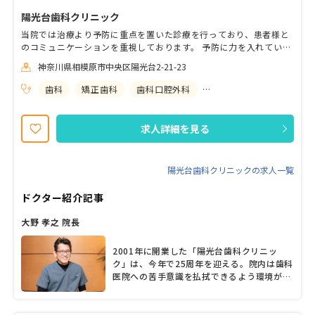
陽光台歯科クリニック
当院では治療より予防に重点を置いた診療を行っており、患者様と
のコミュニケーションを重視しております。 予防に力を入れている
ため、歯科衛生士としてスキルアップしたい方や、医師として独立
神奈川県相模原市中央区陽光台2-21-23
開業を目指している方もしっかり指導いたします。スキルアップし
たい！新しいスキルを習得したい！開業における経営に必要な知識
歯科
矯正歯科
歯科口腔外科
小児歯科
を学びたい！方にピッタリな職場です。
求人詳細を見る
陽光台歯科クリニックの求人一覧
ドクター紹介記事
大野 孝之 院長
2001年に開業した「陽光台歯科クリニッ
ク」は、今年で25周年を迎える。院内は歯科
医院への苦手意識を払拭できるよう環境が整
備され、待合室は天井が高くサロンのような
雰囲気だ。長年の地道で誠実な診療姿勢で地
域医療に貢献しているのが、大野孝之院長