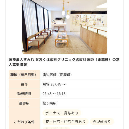
たものです。メンテナンスで通う患者さんに
も、歯科衛生士さんに任せきるのではなく、
必ず顔を出すことを大切にしているそう。3
代、4代と通ってもらえるようなクリニック
をめざし地域に根づいた診療を提供している
塩崎院長に、クリニックの魅力や大切にして
いる想いについて、話を聞きました。
医療法人すみれ おおくぼ歯科クリニックの歯科医師（正職員）の求
人募集情報
職種（雇用形態）
歯科医師（正職員）
給与
月給 25万円 〜
勤務時間
08:45 〜 18:15
最寄駅
松ヶ崎駅
ボーナス・賞与あり
寮・社宅・住宅手当あり
託児所あり
こだわり条件