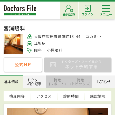
会員登録
ログイン
メニュー
宮浦眼科
大阪府吹田市豊津町13-44 ユカミ江坂ビル205号
江坂駅
眼科
小児眼科
ドクターズ・ファイルから
公式HP
ネット予約する
ドクター
特徴
特徴
基本情報
お知らせ
紹介記事
(レポート)
(トピックス)
検査内容
アクセス
診療時間
施設情報