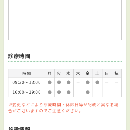
診療時間
時間
月
火
水
木
金
土
日
祝
09:30～13:00
●
●
●
－
●
●
－
－
16:00～19:00
●
●
●
－
●
－
－
－
※変更などにより診療時間・休診日等が記載と異なる場
合がございますのでご注意ください。
施設情報