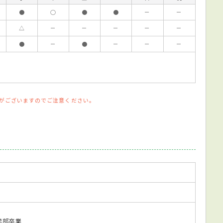
●
○
●
●
－
－
△
－
－
－
－
－
●
－
●
－
－
－
がございますのでご注意ください。
医学部卒業