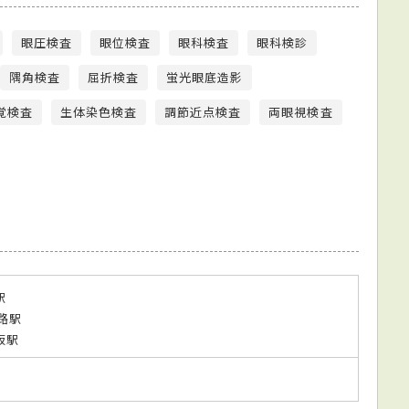
眼圧検査
眼位検査
眼科検査
眼科検診
隅角検査
屈折検査
蛍光眼底造影
覚検査
生体染色検査
調節近点検査
両眼視検査
駅
路駅
阪駅