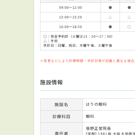
09:00～12:00
●
●
13:00～15:30
△
△
16:00～18:30
●
○
○：完全予約診（火曜は15：30～17：00）
△：手術
休診日：日曜、祝日、木曜午後、土曜午後
※変更などにより診療時間・休診日等が記載と異なる場合
施設情報
施設名
はりの眼科
診療科目
眼科
張野正誉院長
責任者
[学歴] 1981年 大阪大学