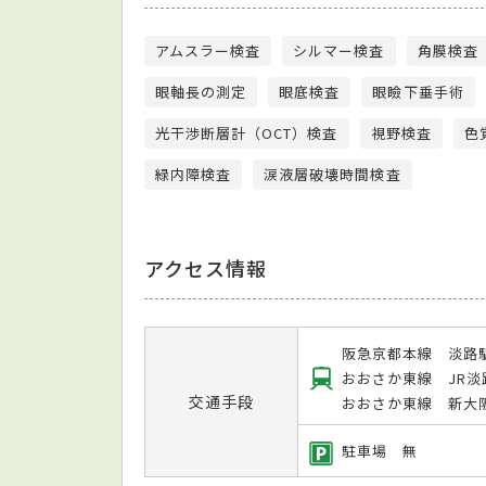
アムスラー検査
シルマー検査
角膜検査
眼軸長の測定
眼底検査
眼瞼下垂手術
光干渉断層計（OCT）検査
視野検査
色
緑内障検査
涙液層破壊時間検査
アクセス情報
阪急京都本線 淡路
おおさか東線 JR淡
交通手段
おおさか東線 新大
駐車場 無