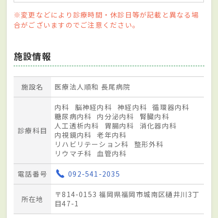
※変更などにより診療時間・休診日等が記載と異なる場
合がございますのでご注意ください。
施設情報
施設名
医療法人順和 長尾病院
内科
脳神経内科
神経内科
循環器内科
糖尿病内科
内分泌内科
腎臓内科
人工透析内科
胃腸内科
消化器内科
診療科目
内視鏡内科
老年内科
リハビリテーション科
整形外科
リウマチ科
血管内科
電話番号
092-541-2035
〒814-0153 福岡県福岡市城南区樋井川3丁
所在地
目47-1