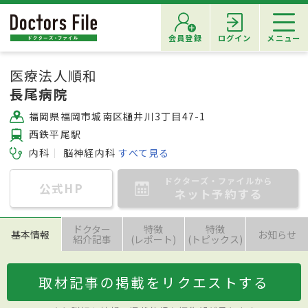
会員登録
ログイン
メニュー
医療法人順和
長尾病院
福岡県福岡市城南区樋井川3丁目47-1
西鉄平尾駅
内科
脳神経内科
すべて見る
ドクターズ・ファイルから
公式HP
ネット予約する
ドクター
特徴
特徴
基本情報
お知らせ
紹介記事
(レポート)
(トピックス)
取材記事の掲載をリクエストする