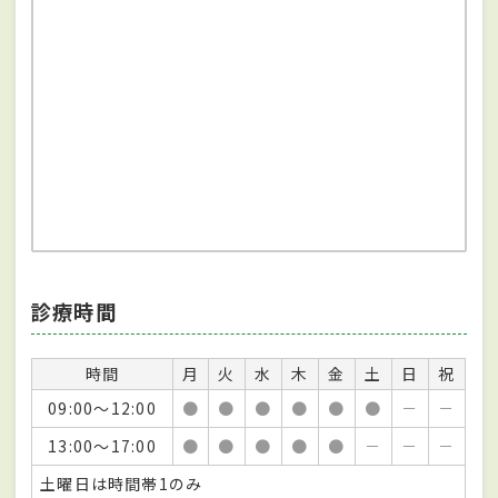
診療時間
時間
月
火
水
木
金
土
日
祝
09:00～12:00
●
●
●
●
●
●
－
－
13:00～17:00
●
●
●
●
●
－
－
－
土曜日は時間帯1のみ