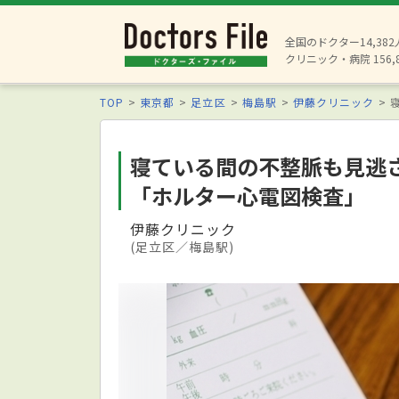
全国のドクター14,38
クリニック・病院 156,
TOP
東京都
足立区
梅島駅
伊藤クリニック
寝ている間の不整脈も見逃
「ホルター心電図検査」
伊藤クリニック
(足立区／梅島駅)