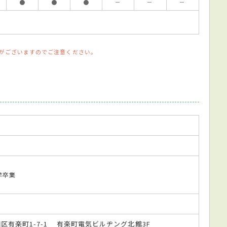
●
●
●
－
－
－
がございますのでご注意ください。
大学卒業
代田区有楽町1-7-1 有楽町電気ビルヂング北館3F