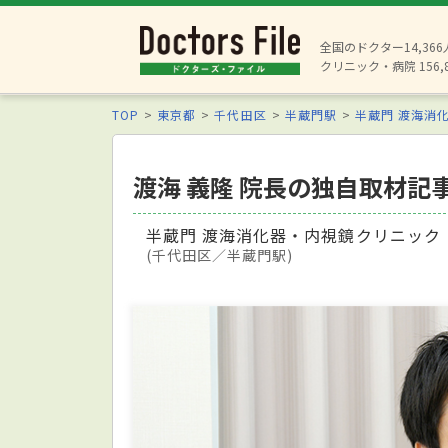
全国のドクター14,36
クリニック・病院 156,
TOP
東京都
千代田区
半蔵門駅
半蔵門 渡海消
渡海 義隆 院長の独自取材記
半蔵門 渡海消化器・内視鏡クリニック
(千代田区／半蔵門駅)