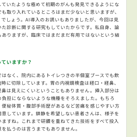
していたような極めて初期のがんも発見できるようにな
でも取り入れているところはまだ少ないと思いますが、
でしょう。AI導入のお誘いもありましたが、今回は見
いた診断に関する研究もしていたからです。私自身、論
もありますが、臨床ではまだまだ有用ではないという結
っていますか？
ではなく、院内にあるトイレつきの半個室ブースでも飲
査時に切除しています。胃の内視鏡検査は経口・経鼻、
経鼻は見えにくいということもありません。挿入部分は
の負担にならないような機種をそろえました。もちろ
・便秘体質・腹部手術歴があるなど苦痛を感じやすい方
用意しています。鎮静を希望しない患者さんは、様子を
いますね。これまで研鑽を重ねてきた技術をすべて投入
意を払うのは言うまでもありません。