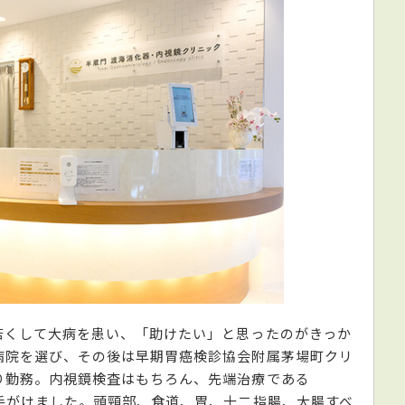
若くして大病を患い、「助けたい」と思ったのがきっか
病院を選び、その後は早期胃癌検診協会附属茅場町クリ
り勤務。内視鏡検査はもちろん、先端治療である
手がけました。頭頸部、食道、胃、十二指腸、大腸すべ