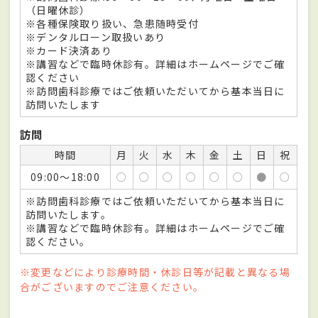
（日曜休診）
※各種保険取り扱い、急患随時受付
※デンタルローン取扱いあり
※カード決済あり
※講習などで臨時休診有。詳細はホームページでご確
認ください
※訪問歯科診療ではご依頼いただいてから基本当日に
訪問いたします
訪問
時間
月
火
水
木
金
土
日
祝
09:00～18:00
○
○
○
○
○
○
●
○
※訪問歯科診療ではご依頼いただいてから基本当日に
訪問いたします。
※講習などで臨時休診有。詳細はホームページでご確
認ください。
※変更などにより診療時間・休診日等が記載と異なる場
合がございますのでご注意ください。