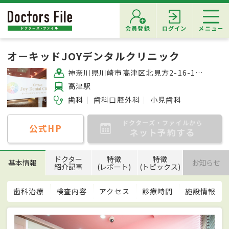
会員登録
ログイン
メニュー
オーキッドJOYデンタルクリニック
神奈川県川崎市高津区北見方2-16-1 高津ゆうあいメディカルモール3F
高津駅
歯科
歯科口腔外科
小児歯科
ドクターズ・ファイルから
公式HP
ネット予約する
ドクター
特徴
特徴
基本情報
お知らせ
紹介記事
(レポート)
(トピックス)
歯科治療
検査内容
アクセス
診療時間
施設情報