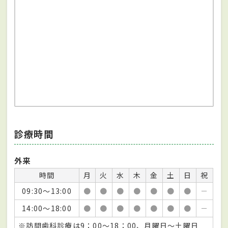
診療時間
外来
時間
月
火
水
木
金
土
日
祝
09:30～13:00
●
●
●
●
●
●
●
－
14:00～18:00
●
●
●
●
●
●
●
－
※訪問歯科診療は9：00～18：00、月曜日～土曜日