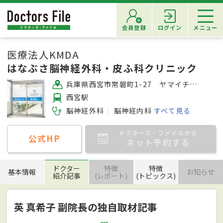
会員登録
ログイン
メニュー
医療法人KMDA
はなぶさ脳神経外科・皮ふ科クリニック
兵庫県西宮市常磐町1-27 ヤマイチPLAZA さくら夙川 2F
西宮駅
脳神経外科
脳神経内科
すべて見る
ドクターズ・ファイルから
公式HP
ネット予約する
ドクター
特徴
特徴
基本情報
お知らせ
紹介記事
(レポート)
(トピックス)
英 真希子 副院長の独自取材記事