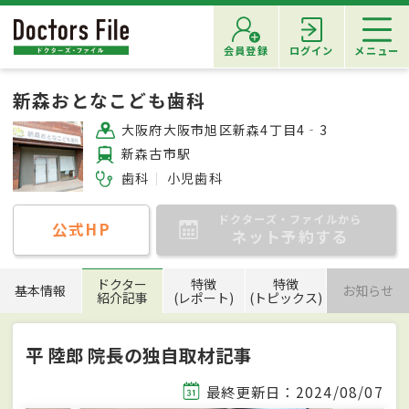
会員登録
ログイン
メニュー
新森おとなこども歯科
大阪府大阪市旭区新森4丁目4‐3
新森古市駅
歯科
小児歯科
ドクターズ・ファイルから
公式HP
ネット予約する
ドクター
特徴
特徴
基本情報
お知らせ
紹介記事
(レポート)
(トピックス)
平 陸郎 院長の独自取材記事
最終更新日：2024/08/07