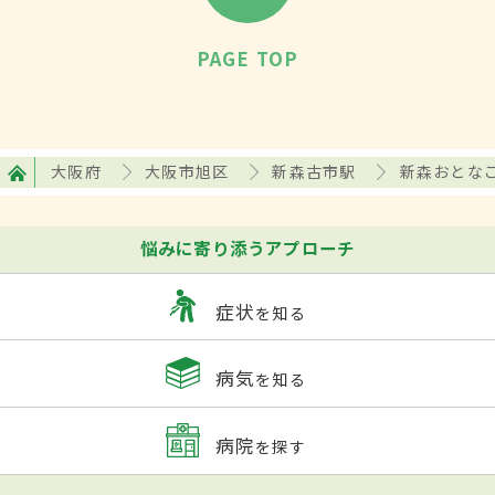
PAGE TOP
大阪府
大阪市旭区
新森古市駅
新森おとな
悩みに寄り添うアプローチ
症状
を知る
病気
を知る
病院
を探す