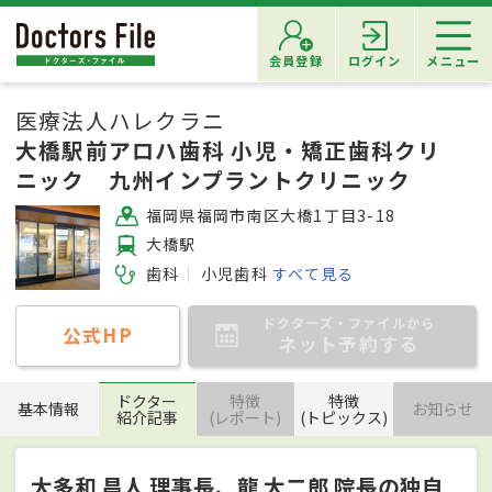
会員登録
ログイン
メニュー
医療法人ハレクラニ
大橋駅前アロハ歯科 小児・矯正歯科クリ
ニック 九州インプラントクリニック
福岡県福岡市南区大橋1丁目3-18
大橋駅
歯科
小児歯科
すべて見る
ドクターズ・ファイルから
公式HP
ネット予約する
ドクター
特徴
特徴
基本情報
お知らせ
紹介記事
(レポート)
(トピックス)
大多和 昌人 理事長、龍 大二郎 院長の独自