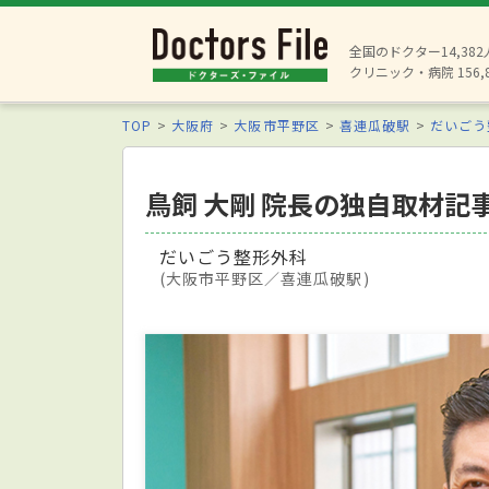
全国のドクター14,38
クリニック・病院 156,
TOP
大阪府
大阪市平野区
喜連瓜破駅
だいごう
鳥飼 大剛 院長の独自取材記
だいごう整形外科
(大阪市平野区／喜連瓜破駅)