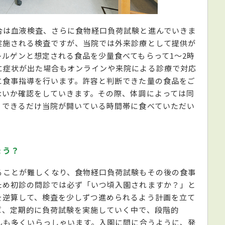
合は血液検査、さらに食物経口負荷試験と進んでいきま
実施される検査ですが、当院では外来診療として提供が
ルゲンと想定される食品を少量食べてもらって1～2時
に症状が出た場合もオンラインや来院による診療で対応
に食事指導を行います。許容と判断できた量の食品をご
ないか確認をしていきます。その際、体調によっては同
、できるだけ当院が開いている時間帯に食べていただい
ょう？
ることが難しくなり、食物経口負荷試験もその後の食事
ため初診の問診では必ず「いつ頃入園されますか？」と
を逆算して、検査を少しずつ進められるよう計画を立て
ば、定期的に負荷試験を実施していく中で、段階的
んも多くいらっしゃいます。入園に間に合うように、発