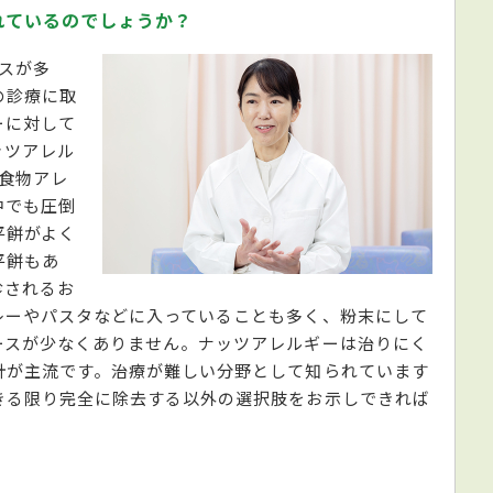
れているのでしょうか？
スが多
の診療に取
ーに対して
ッツアレル
食物アレ
中でも圧倒
平餅がよく
平餅もあ
診されるお
レーやパスタなどに入っていることも多く、粉末にして
ースが少なくありません。ナッツアレルギーは治りにく
針が主流です。治療が難しい分野として知られています
きる限り完全に除去する以外の選択肢をお示しできれば