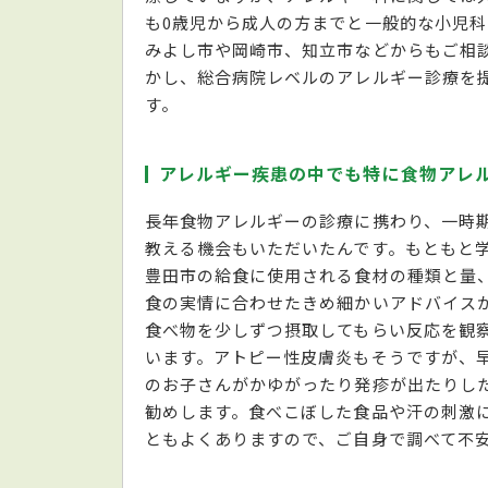
も0歳児から成人の方までと一般的な小児
みよし市や岡崎市、知立市などからもご相
かし、総合病院レベルのアレルギー診療を
す。
アレルギー疾患の中でも特に食物アレ
長年食物アレルギーの診療に携わり、一時
教える機会もいただいたんです。もともと
豊田市の給食に使用される食材の種類と量
食の実情に合わせたきめ細かいアドバイス
食べ物を少しずつ摂取してもらい反応を観
います。アトピー性皮膚炎もそうですが、
のお子さんがかゆがったり発疹が出たりし
勧めします。食べこぼした食品や汗の刺激
ともよくありますので、ご自身で調べて不