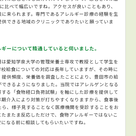
科に比べて幅広いですね。アクセスが良いこともあり、
談に来られます。専門であるアレルギー診療の経験を生
提供できる地域のクリニックでありたいと願っていま
ルギーについて精通していると伺いました。
期は愛知学泉大学の管理栄養士専攻で教授として学生を
学校給食についての対応は長年していますが、その時に
、提供頻度、栄養価を調査したことにより、豊田市の給
ができるようになりました。当院ではアレルゲンとなる
察する「食物経口負荷試験」を軸にした診療を提供して
早期介入により対策が打ちやすくなりますから、食事後
たら、様子見することなく医療機関を受診することをお
にたまたま反応しただけで、食物アレルギーではないこ
安になる前に相談してもらいたいですね。